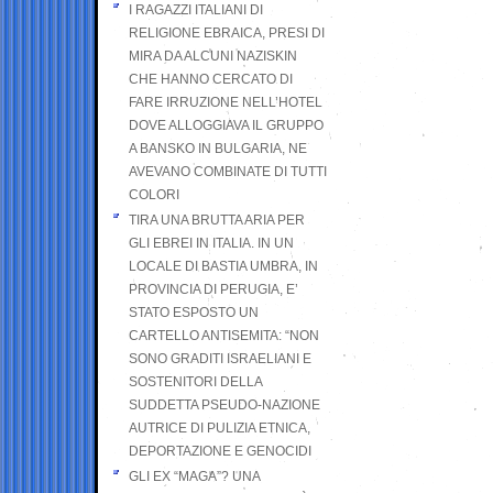
I RAGAZZI ITALIANI DI
RELIGIONE EBRAICA, PRESI DI
MIRA DA ALCUNI NAZISKIN
CHE HANNO CERCATO DI
FARE IRRUZIONE NELL’HOTEL
DOVE ALLOGGIAVA IL GRUPPO
A BANSKO IN BULGARIA, NE
AVEVANO COMBINATE DI TUTTI
COLORI
TIRA UNA BRUTTA ARIA PER
GLI EBREI IN ITALIA. IN UN
LOCALE DI BASTIA UMBRA, IN
PROVINCIA DI PERUGIA, E’
STATO ESPOSTO UN
CARTELLO ANTISEMITA: “NON
SONO GRADITI ISRAELIANI E
SOSTENITORI DELLA
SUDDETTA PSEUDO-NAZIONE
AUTRICE DI PULIZIA ETNICA,
DEPORTAZIONE E GENOCIDI
GLI EX “MAGA”? UNA