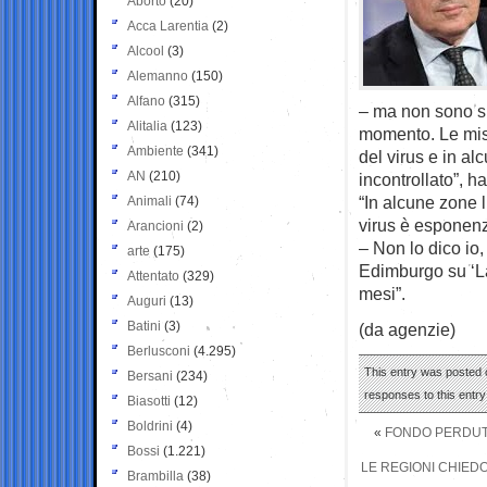
Aborto
(20)
Acca Larentia
(2)
Alcool
(3)
Alemanno
(150)
Alfano
(315)
– ma non sono suf
Alitalia
(123)
momento. Le misu
Ambiente
(341)
del virus e in a
AN
(210)
incontrollato”, h
“In alcune zone l
Animali
(74)
virus è esponenz
Arancioni
(2)
– Non lo dico io,
arte
(175)
Edimburgo su ‘La
Attentato
(329)
mesi”.
Auguri
(13)
Batini
(3)
(da agenzie)
Berlusconi
(4.295)
This entry was posted o
Bersani
(234)
responses to this entr
Biasotti
(12)
Boldrini
(4)
«
FONDO PERDUTO
Bossi
(1.221)
LE REGIONI CHIEDO
Brambilla
(38)