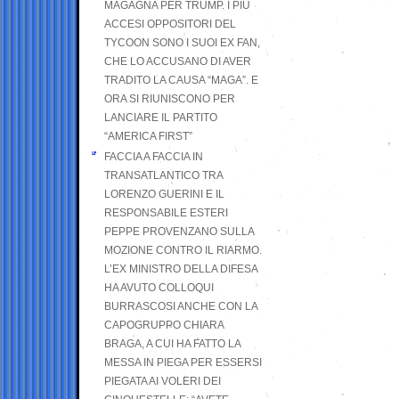
MAGAGNA PER TRUMP. I PIÙ
ACCESI OPPOSITORI DEL
TYCOON SONO I SUOI EX FAN,
CHE LO ACCUSANO DI AVER
TRADITO LA CAUSA “MAGA”. E
ORA SI RIUNISCONO PER
LANCIARE IL PARTITO
“AMERICA FIRST”
FACCIA A FACCIA IN
TRANSATLANTICO TRA
LORENZO GUERINI E IL
RESPONSABILE ESTERI
PEPPE PROVENZANO SULLA
MOZIONE CONTRO IL RIARMO.
L’EX MINISTRO DELLA DIFESA
HA AVUTO COLLOQUI
BURRASCOSI ANCHE CON LA
CAPOGRUPPO CHIARA
BRAGA, A CUI HA FATTO LA
MESSA IN PIEGA PER ESSERSI
PIEGATA AI VOLERI DEI