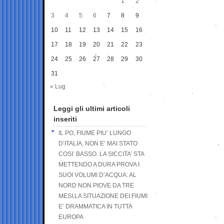
1
2
3
4
5
6
7
8
9
10
11
12
13
14
15
16
17
18
19
20
21
22
23
24
25
26
27
28
29
30
31
« Lug
Leggi gli ultimi articoli
inseriti
IL PO, FIUME PIU’ LUNGO
D’ITALIA, NON E’ MAI STATO
COSI’ BASSO. LA SICCITA’ STA
METTENDO A DURA PROVA I
SUOI VOLUMI D’ACQUA: AL
NORD NON PIOVE DA TRE
MESI,LA SITUAZIONE DEI FIUMI
E’ DRAMMATICA IN TUTTA
EUROPA