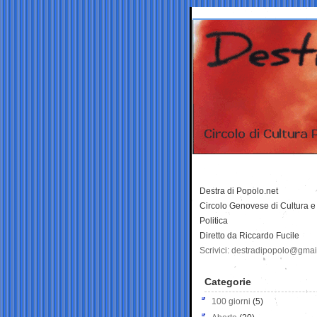
Destra di Popolo.net
Circolo Genovese di Cultura e
Politica
Diretto da Riccardo Fucile
Scrivici: destradipopolo@gma
Categorie
100 giorni
(5)