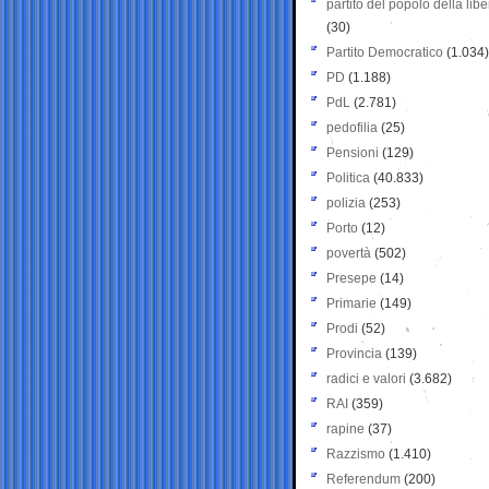
partito del popolo della libe
(30)
Partito Democratico
(1.034)
PD
(1.188)
PdL
(2.781)
pedofilia
(25)
Pensioni
(129)
Politica
(40.833)
polizia
(253)
Porto
(12)
povertà
(502)
Presepe
(14)
Primarie
(149)
Prodi
(52)
Provincia
(139)
radici e valori
(3.682)
RAI
(359)
rapine
(37)
Razzismo
(1.410)
Referendum
(200)