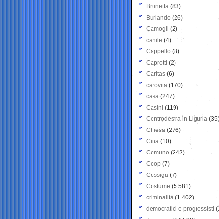
Brunetta
(83)
Burlando
(26)
Camogli
(2)
canile
(4)
Cappello
(8)
Caprotti
(2)
Caritas
(6)
carovita
(170)
casa
(247)
Casini
(119)
Centrodestra in Liguria
(35
Chiesa
(276)
Cina
(10)
Comune
(342)
Coop
(7)
Cossiga
(7)
Costume
(5.581)
criminalità
(1.402)
democratici e progressisti
(