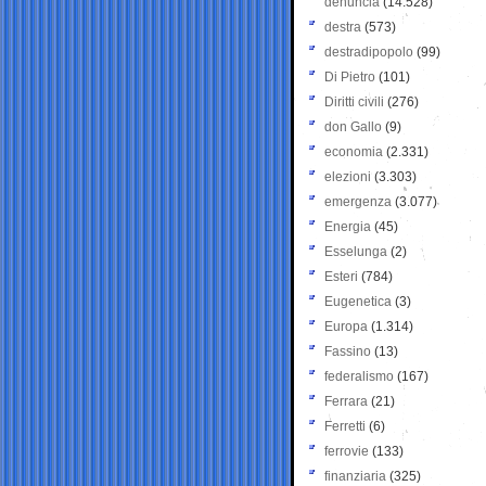
denuncia
(14.528)
destra
(573)
destradipopolo
(99)
Di Pietro
(101)
Diritti civili
(276)
don Gallo
(9)
economia
(2.331)
elezioni
(3.303)
emergenza
(3.077)
Energia
(45)
Esselunga
(2)
Esteri
(784)
Eugenetica
(3)
Europa
(1.314)
Fassino
(13)
federalismo
(167)
Ferrara
(21)
Ferretti
(6)
ferrovie
(133)
finanziaria
(325)