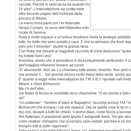
cazzate. Perchè io vado da lui da quando ho
16 anni”. L’intercettazione sta scritta nelle
oltre trecento pagine dell’inchiesta della
procura di Milano.
La marocchina parla con l’ex fidanzato
Sergio Corsaro, ex socio dell’Albikokka noto
locale di Genova.
Ruby è molto loquace e un’amica brasiliana rivela la strategia adottat
tutto, ho detto che sono andata a casa. E che lui pensava che fossi m
anni non li dimostro”. Quindi la grande farsa.
Con Ruby che davanti ai magistrati racconta di come Berlusconi “quan
ha buttato fuori casa”.
Insomma, quello che si prevedeva si sta puntualmente verificando. Il c
dell’indagine milanese iniziano ad uscire.
“E’ allucinante. Non sai. Lo chiamano tutte amore, tesorino. Non puo
che avviene lì… Nei giornali dicono molto meno della verità anche q
E’ quanto si legge nelle intercettazioni tra T.M. e B.V. riportate nell’inv
Milano a Silvio Berlusconi.
Ma c’è dell’altro.
Sui festini di Arcore le soubrette sono chiarissime: “O sei pronta a tutto 
vai”.
“Un puttanaio”. “Sembra di stare al Bagaglino” racconta ancora T.M. “
Berlusconi che toccava i culi alle ragazze. Ora se quelle cose le fai in c
ma così, davanti a tutti! Mi chiedo, il giorno dopo, come faccia a lavorar
Nel frattempo, il presidente della giunta Castagnetti rivela: “Ho già de
come relatore. Immagino che occorrano varie sedute, percheè è un do
bisogno tutti di poter ragionare”.
Indiscrezioni sulle intercettazioni fanno, poi, emergere inquietanti parti