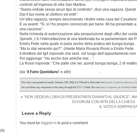
controlli all’ingresso di villa San Martino.
“Siamo entrate senza alcun tipo di controllo”, dice una ragazza. Quindi
Dai il tuo nome al citofono ed entri”.
Un’altra ragazza, sempre descrivendo i festini nella casa del Cavaliere,
E va avanti: “Sì, sì l’ho proprio conosciuto per bene. Mi ha presentato a
una canzone”.
Nella richiesta di autorizzazione alla perquisizione degli uffici del con
Spinelli, c’è l’intercettazione di una telefonata tra la parlamentare del
Emilio Fede nella quale si parla anche della pratica del bunga bunga.
“Ma tu stai venendo qui?”, chiede Maria Rosaria Rossi a Emilio Fede.
Il direttore del tg4 risponde che sarà nel luogo dell’appuntamento non
Poi aggiunge: “Ho anche due amiche mie…”.
La Rossi risponde: “Che palle che sei, quindi bunga bunga, 2 di mattina
(da “
il Fatto Quotidiano
” e altri)
)
This entry was posted on lunedì, Gennaio 17th, 2011 at 17:59 and is filed under
Berlusconi
,
Costume
,
denuncia
,
Gi
You can follow any responses to this entry through the
RSS 2.0
feed. You can
leave a response
, or
trackback
from 
«
“NON VEDEVA L’ORA DI PRESENTARSI DAVANTI AL GIUDICE”, M
DI FORUM CON RITA DELLA CHIESA
IL VOTO A SORPRESA
Leave a Reply
You must be
logged in
to post a comment.
19)