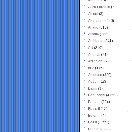
Aborto
(20)
Acca Larentia
(2)
Alcool
(3)
Alemanno
(150)
Alfano
(315)
Alitalia
(123)
Ambiente
(341)
AN
(210)
Animali
(74)
Arancioni
(2)
arte
(175)
Attentato
(329)
Auguri
(13)
Batini
(3)
Berlusconi
(4.295)
Bersani
(234)
Biasotti
(12)
Boldrini
(4)
Bossi
(1.221)
Brambilla
(38)