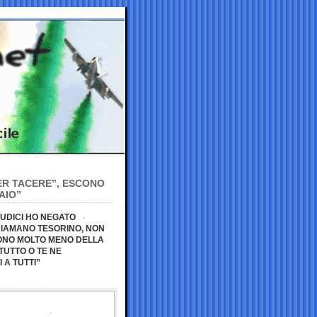
PER TACERE”, ESCONO
AIO”
IUDICI HO NEGATO
HIAMANO TESORINO, NON
ICONO MOLTO MENO DELLA
TUTTO O TE NE
 A TUTTI”