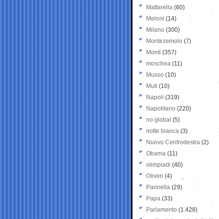
Mattarella
(60)
Meloni
(14)
Milano
(300)
Montezemolo
(7)
Monti
(357)
moschea
(11)
Musso
(10)
Muti
(10)
Napoli
(319)
Napolitano
(220)
no global
(5)
notte bianca
(3)
Nuovo Centrodestra
(2)
Obama
(11)
olimpiadi
(40)
Oliveri
(4)
Pannella
(29)
Papa
(33)
Parlamento
(1.428)