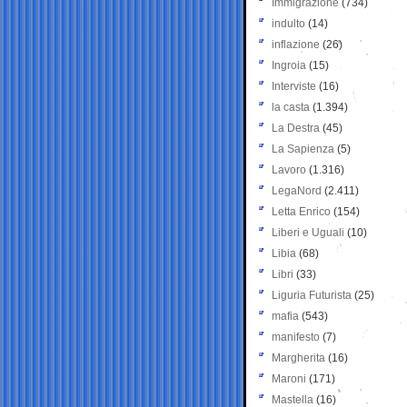
Immigrazione
(734)
indulto
(14)
inflazione
(26)
Ingroia
(15)
Interviste
(16)
la casta
(1.394)
La Destra
(45)
La Sapienza
(5)
Lavoro
(1.316)
LegaNord
(2.411)
Letta Enrico
(154)
Liberi e Uguali
(10)
Libia
(68)
Libri
(33)
Liguria Futurista
(25)
mafia
(543)
manifesto
(7)
Margherita
(16)
Maroni
(171)
Mastella
(16)