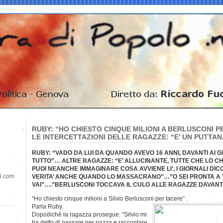
RUBY: “HO CHIESTO CINQUE MILIONI A BERLUSCONI 
LE INTERCETTAZIONI DELLE RAGAZZE: “E’ UN PUTTAN
RUBY: “VADO DA LUI DA QUANDO AVEVO 16 ANNI, DAVANTI AI G
TUTTO”… ALTRE RAGAZZE: “E’ ALLUCINANTE, TUTTE CHE LO C
PUOI NEANCHE IMMAGINARE COSA AVVIENE LI’, I GIORNALI D
il.com
VERITA’ ANCHE QUANDO LO MASSACRANO”…”O SEI PRONTA A 
VAI”….”BERLUSCONI TOCCAVA IL CULO ALLE RAGAZZE DAVANTI
“Ho chiesto cinque milioni a Silvio Berlusconi per tacere” .
Parla Ruby.
Dopodichè la ragazza prosegue: “Silvio mi
ha detto di passare per pazza e raccontare