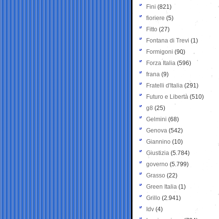
Fini
(821)
fioriere
(5)
Fitto
(27)
Fontana di Trevi
(1)
Formigoni
(90)
Forza Italia
(596)
frana
(9)
Fratelli d'Italia
(291)
Futuro e Libertà
(510)
g8
(25)
Gelmini
(68)
Genova
(542)
Giannino
(10)
Giustizia
(5.784)
governo
(5.799)
Grasso
(22)
Green Italia
(1)
Grillo
(2.941)
Idv
(4)