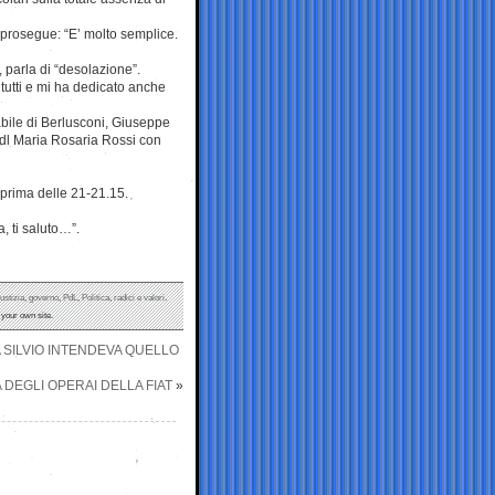
 prosegue: “E’ molto semplice.
 parla di “desolazione”.
 tutti e mi ha dedicato anche
tabile di Berlusconi, Giuseppe
 Pdl Maria Rosaria Rossi con
 prima delle 21-21.15.
, ti saluto…”.
ustizia
,
governo
,
PdL
,
Politica
,
radici e valori
.
your own site.
A SILVIO INTENDEVA QUELLO
 DEGLI OPERAI DELLA FIAT
»