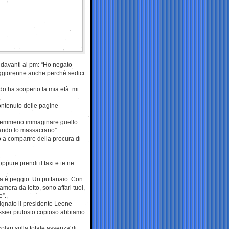
a davanti ai pm: “Ho negato
aggiorenne anche perchè sedici
do ha scoperto la mia età mi
ontenuto delle pagine
i nemmeno immaginare quello
uando lo massacrano”.
ito a comparire della procura di
oppure prendi il taxi e te ne
ma è peggio. Un puttanaio. Con
amera da letto, sono affari tuoi,
e”.
signato il presidente Leone
ssier piutosto copioso abbiamo
colari sulla totale assenza di