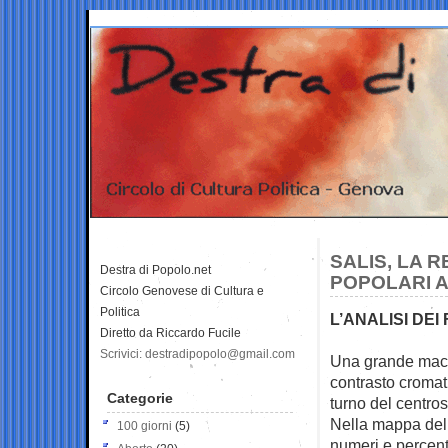
SALIS, LA 
Destra di Popolo.net
POPOLARI A
Circolo Genovese di Cultura e
Politica
L’ANALISI DEI
Diretto da Riccardo Fucile
Scrivici: destradipopolo@gmail.com
Una grande macch
contrasto cromati
Categorie
turno del centro
Nella mappa del v
100 giorni
(5)
numeri e percent