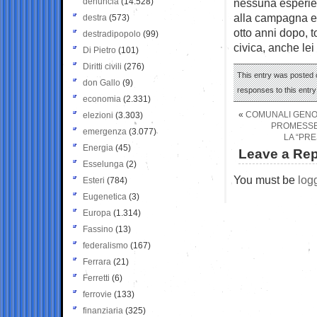
denuncia
(14.528)
nessuna esperienz
alla campagna el
destra
(573)
otto anni dopo, t
destradipopolo
(99)
civica, anche lei
Di Pietro
(101)
Diritti civili
(276)
This entry was posted o
don Gallo
(9)
responses to this entr
economia
(2.331)
«
COMUNALI GENOV
elezioni
(3.303)
PROMESSE
emergenza
(3.077)
LA “PRE
Energia
(45)
Leave a Rep
Esselunga
(2)
You must be
log
Esteri
(784)
Eugenetica
(3)
Europa
(1.314)
Fassino
(13)
federalismo
(167)
Ferrara
(21)
Ferretti
(6)
ferrovie
(133)
finanziaria
(325)