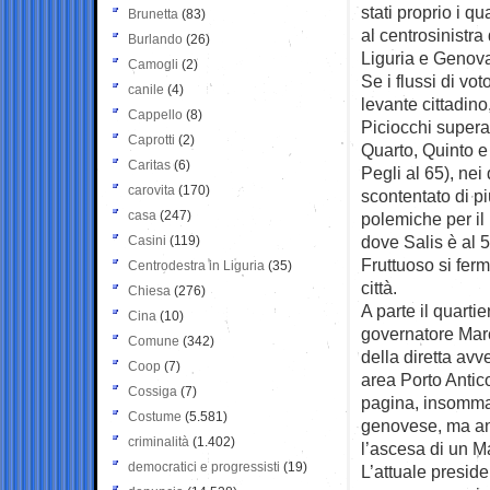
stati proprio i qu
Brunetta
(83)
al centrosinistr
Burlando
(26)
Liguria e Genova
Camogli
(2)
Se i flussi di vo
canile
(4)
levante cittadino
Cappello
(8)
Piciocchi supera
Caprotti
(2)
Quarto, Quinto e 
Caritas
(6)
Pegli al 65), nei
carovita
(170)
scontentato di pi
casa
(247)
polemiche per il 
dove Salis è al 
Casini
(119)
Fruttuoso si ferm
Centrodestra in Liguria
(35)
città.
Chiesa
(276)
A parte il quarti
Cina
(10)
governatore Marc
Comune
(342)
della diretta avv
Coop
(7)
area Porto Antico
Cossiga
(7)
pagina, insomma, 
Costume
(5.581)
genovese, ma anc
criminalità
(1.402)
l’ascesa di un M
democratici e progressisti
(19)
L’attuale preside