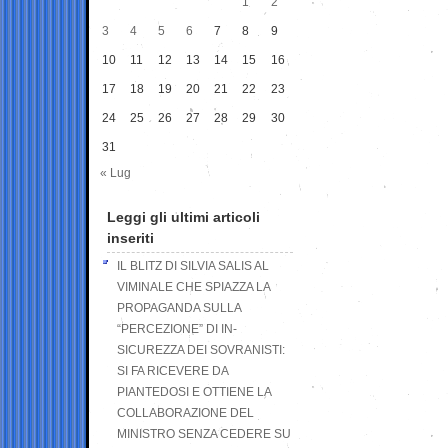
1
2
3
4
5
6
7
8
9
10
11
12
13
14
15
16
17
18
19
20
21
22
23
24
25
26
27
28
29
30
31
« Lug
Leggi gli ultimi articoli
inseriti
IL BLITZ DI SILVIA SALIS AL
VIMINALE CHE SPIAZZA LA
PROPAGANDA SULLA
“PERCEZIONE” DI IN-
SICUREZZA DEI SOVRANISTI:
SI FA RICEVERE DA
PIANTEDOSI E OTTIENE LA
COLLABORAZIONE DEL
MINISTRO SENZA CEDERE SU