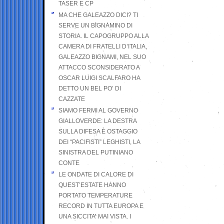
TASER E CP
MA CHE GALEAZZO DICI? TI
SERVE UN BIGNAMINO DI
STORIA. IL CAPOGRUPPO ALLA
CAMERA DI FRATELLI D’ITALIA,
GALEAZZO BIGNAMI, NEL SUO
ATTACCO SCONSIDERATO A
OSCAR LUIGI SCALFARO HA
DETTO UN BEL PO’ DI
CAZZATE
SIAMO FERMI AL GOVERNO
GIALLOVERDE: LA DESTRA
SULLA DIFESA È OSTAGGIO
DEI “PACIFISTI” LEGHISTI, LA
SINISTRA DEL PUTINIANO
CONTE
LE ONDATE DI CALORE DI
QUEST’ESTATE HANNO
PORTATO TEMPERATURE
RECORD IN TUTTA EUROPA E
UNA SICCITA’ MAI VISTA. I