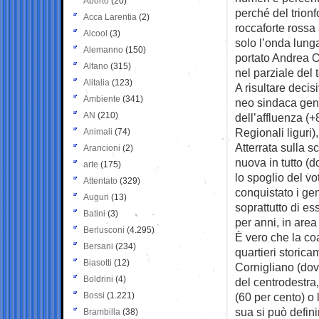
Aborto
(20)
perché del trionfo
Acca Larentia
(2)
roccaforte rossa 
Alcool
(3)
solo l’onda lung
Alemanno
(150)
portato Andrea Or
Alfano
(315)
nel parziale del 
Alitalia
(123)
A risultare decisi
Ambiente
(341)
neo sindaca geno
AN
(210)
dell’affluenza (+
Regionali liguri), 
Animali
(74)
Atterrata sulla s
Arancioni
(2)
nuova in tutto (d
arte
(175)
lo spoglio del vo
Attentato
(329)
conquistato i gen
Auguri
(13)
soprattutto di ess
Batini
(3)
per anni, in area
Berlusconi
(4.295)
È vero che la co
Bersani
(234)
quartieri storica
Biasotti
(12)
Cornigliano (dov
Boldrini
(4)
del centrodestra,
Bossi
(1.221)
(60 per cento) o 
sua si può defini
Brambilla
(38)