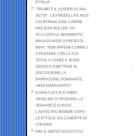
D’ITALIA
“TRUMP È IL LEADER DI UNA
SETTA”. L’EX MODELLA E MISS
CALIFORNIA 2009, CARRIE
PREJEAN BOLLER, HA
ACCUSATO IL MOVIMENTO
MAGA DI AVERLA PRESO DI
MIRA: “NON APPENA COMINCI
A PENSARE CON LA TUA
TESTA, A USARE IL BUON
SENSO E A METTERE IN
DISCUSSIONE LA
NARRAZIONE DOMINANTE,
VIENI EMARGINATO”
ILARIA CUCCHI E FABIO
ANSELMO SI SPOSANO; LA
SENATRICE DI AVS E
L’AVVOCATO INSIEME DOPO
LE BTTGLIE SULLA MORTE DI
STEFANO
KIM, IL SERVO SCIOCCO DI