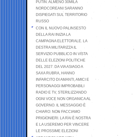
PUTIN: ALMENO 30MILA
NORDCOREANI SARANNO
DISPIEGATI SUL TERRITORIO
RUSSO
CON IL NUOVO PALINSESTO
DELLA RAI INIZIA LA
CAMPAGNA ELETTORALE. LA
DESTRA MILITARIZZA IL
SERVIZIO PUBBLICO IN VISTA
DELLE ELEZIONI POLITICHE
DEL 2027: DA VIA ASIAGO A
SAXA RUBRA, HANNO
INFARCITO DI AMANTI, AMICI E
PERSONAGGI IMPROBABILI
RADIO E TV, STERILIZZANDO
OGNI VOCE NON ORGANICA AL
GOVERNO. IL MESSAGGIO È
CHIARO: NON FACCIAMO
PRIGIONIERI. LA RAI È NOSTRA
E LA USEREMO PER VINCERE
LE PROSSIME ELEZIONI