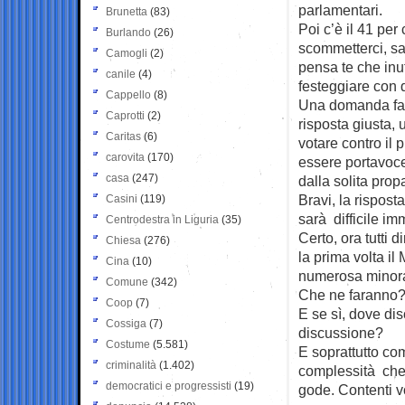
parlamentari.
Brunetta
(83)
Poi c’è il 41 per
Burlando
(26)
scommetterci, sar
Camogli
(2)
pensa te che inuti
canile
(4)
festeggiare con 
Cappello
(8)
Una domanda faz
Caprotti
(2)
risposta giusta,
Caritas
(6)
votare contro il 
carovita
(170)
essere portavoce
casa
(247)
dalla solita prop
Bravi, la rispost
Casini
(119)
sarà difficile 
Centrodestra in Liguria
(35)
Certo, ora tutti 
Chiesa
(276)
la prima volta il
Cina
(10)
numerosa minoran
Comune
(342)
Che ne faranno? 
Coop
(7)
E se sì, dove dis
Cossiga
(7)
discussione?
Costume
(5.581)
E soprattutto c
criminalità
(1.402)
complessità che 
democratici e progressisti
(19)
gode. Contenti v