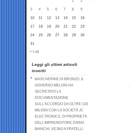
1
2
3
4
5
6
7
8
9
10
11
12
13
14
15
16
17
18
19
20
21
22
23
24
25
26
27
28
29
30
31
« Lug
Leggi gli ultimi articoli
inseriti
MASCHERINE DI BRONZO, IL
GOVERNO MELONI HA
SECRETATO LA
DOCUMENTAZIONE
SULL’ACCORDO DA OLTRE 100
MILIONI CON LA SOCIETÀ JC
ELECTRONICS, DI PROPRIETÀ
DELL’IMPRENDITORE DARIO
BIANCHI, VICINO A FRATELLI