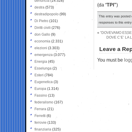
denuncia
(14.528)
(da “
TPI”
)
destra
(573)
destradipopolo
(99)
This entry was posted o
Di Pietro
(101)
responses to this entr
Diritti civili
(276)
«
“DOVEVAMO ESSER
don Gallo
(9)
DOVE C’E’ LA 
economia
(2.331)
elezioni
(3.303)
Leave a Rep
emergenza
(3.077)
You must be
log
Energia
(45)
Esselunga
(2)
Esteri
(784)
Eugenetica
(3)
Europa
(1.314)
Fassino
(13)
federalismo
(167)
Ferrara
(21)
Ferretti
(6)
ferrovie
(133)
finanziaria
(325)