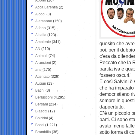
Aborto
(20)
Acca Larentia
(2)
Alcool
(3)
Alemanno
(150)
Alfano
(315)
Alitalia
(123)
Ambiente
(341)
quesito che avre
AN
(210)
poi, per il dubbi
c’era da difender
Animali
(74)
Peccato che la 
Arancioni
(2)
partita iva e qu
arte
(175)
fossero oscuri.
Attentato
(329)
E così Salvini è 
Auguri
(13)
che ha imparato 
Batini
(3)
democristiano ri
Berlusconi
(4.295)
sempre in questi 
Bersani
(234)
dappertutto.
Biasotti
(12)
C’è un piccolo pr
Boldrini
(4)
parti. Ci sono s
Bossi
(1.221)
avuto meno falle
sotto forma di co
Brambilla
(38)