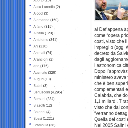
Aborto
(20)
Acca Larentia
(2)
Alcool
(3)
Alemanno
(150)
Alfano
(315)
al Def appena ap
Alitalia
(123)
come “opera prior
Ambiente
(341)
costi, visto che 
AN
(210)
Impregilo (oggi 
decreto da Salvin
Animali
(74)
dagli aggiornamen
Arancioni
(2)
l’astronomica cif
arte
(175)
Dopo l’approvazi
Attentato
(329)
ministero aveva f
Auguri
(13)
che è ben superio
Batini
(3)
complementari e d
Berlusconi
(4.295)
Calabria, che dov
Bersani
(234)
1,1 miliardi. Tira
Biasotti
(12)
visto che dal co
Boldrini
(4)
“verranno dettag
Bossi
(1.221)
Quella dei costi
Nel 2005 Salini 
Brambilla
(38)