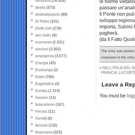
denuncia
(14.528)
le norme vietano 
passare un’analis
destra
(573)
Il Ponte non può
destradipopolo
(99)
sviluppo regional
Di Pietro
(101)
importa, Salvini 
Diritti civili
(276)
pagherà.
don Gallo
(9)
(da Il Fatto Quot
economia
(2.331)
elezioni
(3.303)
This entry was posted o
emergenza
(3.077)
responses to this entr
Energia
(45)
«
NELL’ITALIA DEL 
Esselunga
(2)
FRANCIA, LA CORT
Esteri
(784)
Leave a Rep
Eugenetica
(3)
Europa
(1.314)
You must be
log
Fassino
(13)
federalismo
(167)
Ferrara
(21)
Ferretti
(6)
ferrovie
(133)
finanziaria
(325)