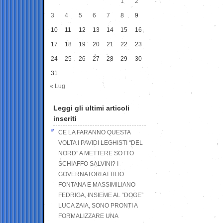
1
2
3
4
5
6
7
8
9
10
11
12
13
14
15
16
17
18
19
20
21
22
23
24
25
26
27
28
29
30
31
« Lug
Leggi gli ultimi articoli
inseriti
CE LA FARANNO QUESTA
VOLTA I PAVIDI LEGHISTI “DEL
NORD” A METTERE SOTTO
SCHIAFFO SALVINI? I
GOVERNATORI ATTILIO
FONTANA E MASSIMILIANO
FEDRIGA, INSIEME AL “DOGE”
LUCA ZAIA, SONO PRONTI A
FORMALIZZARE UNA