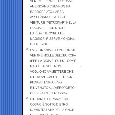
VENEZUELANO .IL COLOSSO
AMERICANO CHEVRON HA
RADDOPPIATO L’AREA
ASSEGNATA ALLA JOINT
VENTURE “PETROPIAR” NELLA
FASCIA DELL’ORINOCO,
L’AREA CHE OSPITA LE
MAGGIORI RISERVE MONDIALI
DI GREGGIO
LA GERMANIA SI CONFERMA IL
VENTRE MOLLE DELL’EUROPA
(PER LA GIOIA DI PUTIN). COME
MAI I TEDESCHI NON
VOGLIONO AMMETTERE CHE
DIETRO AL CASO DEL DRONE
PIENO DI ESPLOSIVO
RINVENUTO ALL’AEROPORTO
DI LIPSIA C’È LA RUSSIA?
GIULIANO FERRARA: ’CHE
COSA C’È SOTTO DIETRO
DAVANTI A LATO DEL “SIGNOR