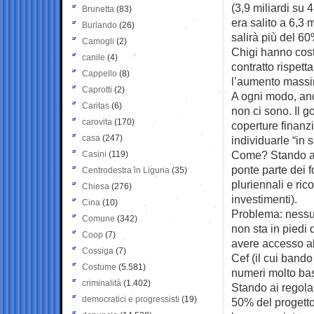
(3,9 miliardi su 4
Brunetta
(83)
era salito a 6,3 
Burlando
(26)
salirà più del 6
Camogli
(2)
Chigi hanno costr
canile
(4)
contratto rispett
Cappello
(8)
l’aumento massimo
Caprotti
(2)
A ogni modo, anc
Caritas
(6)
non ci sono. Il 
carovita
(170)
coperture finanzi
casa
(247)
individuarle “in 
Come? Stando al 
Casini
(119)
ponte parte dei 
Centrodestra in Liguria
(35)
pluriennali e ric
Chiesa
(276)
investimenti).
Cina
(10)
Problema: nessun 
Comune
(342)
non sta in piedi 
Coop
(7)
avere accesso a
Cossiga
(7)
Cef (il cui band
Costume
(5.581)
numeri molto bas
criminalità
(1.402)
Stando ai regola
democratici e progressisti
(19)
50% del progetto