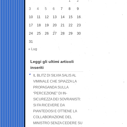
1
2
3
4
5
6
7
8
9
10
11
12
13
14
15
16
17
18
19
20
21
22
23
24
25
26
27
28
29
30
31
« Lug
Leggi gli ultimi articoli
inseriti
IL BLITZ DI SILVIA SALIS AL
VIMINALE CHE SPIAZZA LA
PROPAGANDA SULLA
“PERCEZIONE” DI IN-
SICUREZZA DEI SOVRANISTI:
SI FA RICEVERE DA
PIANTEDOSI E OTTIENE LA
COLLABORAZIONE DEL
MINISTRO SENZA CEDERE SU