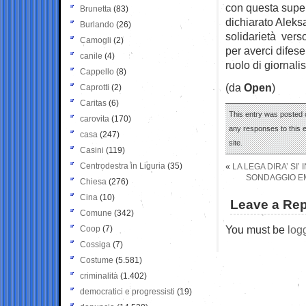
con questa super
Brunetta
(83)
dichiarato Aleks
Burlando
(26)
solidarietà vers
Camogli
(2)
per averci difes
canile
(4)
ruolo di giornali
Cappello
(8)
(da
Open
)
Caprotti
(2)
Caritas
(6)
This entry was posted 
carovita
(170)
any responses to this 
casa
(247)
site.
Casini
(119)
Centrodestra in Liguria
(35)
«
LA LEGA DIRA’ SI
SONDAGGIO EM
Chiesa
(276)
Cina
(10)
Leave a Rep
Comune
(342)
You must be
log
Coop
(7)
Cossiga
(7)
Costume
(5.581)
criminalità
(1.402)
democratici e progressisti
(19)