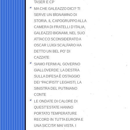
TASER E CP
MA CHE GALEAZZO DICI? TI
SERVE UN BIGNAMINO DI
STORIA. IL CAPOGRUPPO ALLA
CAMERA DI FRATELLI D’ITALIA,
GALEAZZO BIGNAMI, NEL SUO
ATTACCO SCONSIDERATO A
OSCAR LUIGI SCALFARO HA
DETTO UN BEL PO’ DI
CAZZATE
SIAMO FERMI AL GOVERNO
GIALLOVERDE: LA DESTRA
SULLA DIFESA È OSTAGGIO
DEI “PACIFISTI” LEGHISTI, LA
SINISTRA DEL PUTINIANO
CONTE
LE ONDATE DI CALORE DI
QUEST’ESTATE HANNO
PORTATO TEMPERATURE
RECORD IN TUTTA EUROPA E
UNA SICCITA’ MAI VISTA. I