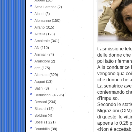
Aborto
(20)
Acca Larentia
(2)
Alcool
(3)
Alemanno
(150)
Alfano
(315)
Alitalia
(123)
Ambiente
(341)
AN
(210)
trasmissione tel
delle donne che a
Animali
(74)
poi fatto riferme
Arancioni
(2)
Alla conduttrice
arte
(175)
vengono qua coi
Attentato
(329)
«Le donne che arr
Auguri
(13)
La senatrice avev
Batini
(3)
confermando che 
Berlusconi
(4.295)
d’impulso.
Bersani
(234)
Secondo le statis
Biasotti
(12)
Migrazioni (OIM)
Boldrini
(4)
di queste, le vitt
Bossi
(1.221)
appena lo 0,28 pe
«Non è accettabil
Brambilla
(38)