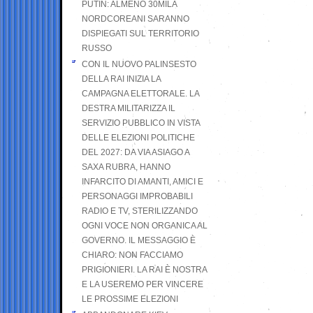
PUTIN: ALMENO 30MILA
NORDCOREANI SARANNO
DISPIEGATI SUL TERRITORIO
RUSSO
CON IL NUOVO PALINSESTO
DELLA RAI INIZIA LA
CAMPAGNA ELETTORALE. LA
DESTRA MILITARIZZA IL
SERVIZIO PUBBLICO IN VISTA
DELLE ELEZIONI POLITICHE
DEL 2027: DA VIA ASIAGO A
SAXA RUBRA, HANNO
INFARCITO DI AMANTI, AMICI E
PERSONAGGI IMPROBABILI
RADIO E TV, STERILIZZANDO
OGNI VOCE NON ORGANICA AL
GOVERNO. IL MESSAGGIO È
CHIARO: NON FACCIAMO
PRIGIONIERI. LA RAI È NOSTRA
E LA USEREMO PER VINCERE
LE PROSSIME ELEZIONI