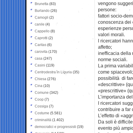
vengono suggeriti
Brunetta
(83)
persone:
Burlando
(26)
fattori socio-dem
Camogli
(2)
conoscenza dei 
canile
(4)
esperienze perso
Cappello
(8)
valori morali.
Caprotti
(2)
I ricercatori han
Caritas
(6)
affetto;
carovita
(170)
inefficacia della
casa
(247)
norme sociali.
La prima variabi
Casini
(119)
come spiacevoli;
Centrodestra in Liguria
(35)
possibilità di fa
Chiesa
(276)
«descrittive» (q
Cina
(10)
«prescrittive» (
Comune
(342)
L’importanza del
Coop
(7)
I ricercatori su
Cossiga
(7)
contribuire a fa
Costume
(5.581)
L’effetto di «ag
criminalità
(1.402)
Da soli è diffici
democratici e progressisti
(19)
evento più ampi