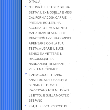
D’ITALIA
“TRUMP È IL LEADER DI UNA
SETTA”. L’EX MODELLA E MISS
CALIFORNIA 2009, CARRIE
PREJEAN BOLLER, HA
ACCUSATO IL MOVIMENTO
MAGA DI AVERLA PRESO DI
MIRA: “NON APPENA COMINCI
A PENSARE CON LA TUA
TESTA, A USARE IL BUON
SENSO E A METTERE IN
DISCUSSIONE LA
NARRAZIONE DOMINANTE,
VIENI EMARGINATO”
ILARIA CUCCHI E FABIO
ANSELMO SI SPOSANO; LA
SENATRICE DI AVS E
L’AVVOCATO INSIEME DOPO
LE BTTGLIE SULLA MORTE DI
STEFANO
KIM, IL SERVO SCIOCCO DI