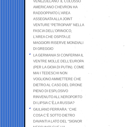
VENEZUELANO .IL COLOSSO
AMERICANO CHEVRON HA
RADDOPPIATO L’AREA
ASSEGNATA ALLA JOINT
VENTURE “PETROPIAR” NELLA
FASCIA DELL’ORINOCO,
L’AREA CHE OSPITA LE
MAGGIORI RISERVE MONDIALI
DI GREGGIO
LA GERMANIA SI CONFERMA IL
VENTRE MOLLE DELL’EUROPA
(PER LA GIOIA DI PUTIN). COME
MAI I TEDESCHI NON
VOGLIONO AMMETTERE CHE
DIETRO AL CASO DEL DRONE
PIENO DI ESPLOSIVO
RINVENUTO ALL’AEROPORTO
DI LIPSIA C’È LA RUSSIA?
GIULIANO FERRARA: ’CHE
COSA C’È SOTTO DIETRO
DAVANTI A LATO DEL “SIGNOR