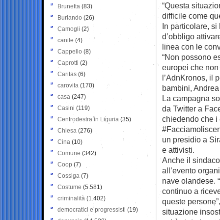
“Questa situazio
Brunetta
(83)
difficile come q
Burlando
(26)
In particolare, s
Camogli
(2)
d’obbligo attiva
canile
(4)
linea con le con
Cappello
(8)
“Non possono ess
Caprotti
(2)
europei che non 
Caritas
(6)
l’AdnKronos, il p
carovita
(170)
bambini, Andrea 
casa
(247)
La campagna soci
da Twitter a Face
Casini
(119)
chiedendo che i 
Centrodestra in Liguria
(35)
#Facciamoliscen
Chiesa
(276)
un presidio a Sir
Cina
(10)
e attivisti.
Comune
(342)
Anche il sindaco 
Coop
(7)
all’evento organi
Cossiga
(7)
nave olandese. “L
Costume
(5.581)
continuo a rice
criminalità
(1.402)
queste persone”, 
democratici e progressisti
(19)
situazione insost