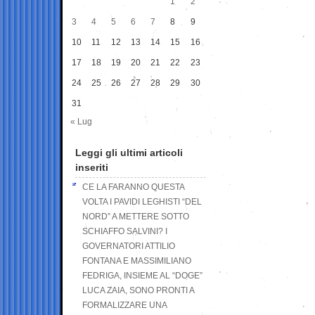
1
2
3
4
5
6
7
8
9
10
11
12
13
14
15
16
17
18
19
20
21
22
23
24
25
26
27
28
29
30
31
« Lug
Leggi gli ultimi articoli
inseriti
CE LA FARANNO QUESTA
VOLTA I PAVIDI LEGHISTI “DEL
NORD” A METTERE SOTTO
SCHIAFFO SALVINI? I
GOVERNATORI ATTILIO
FONTANA E MASSIMILIANO
FEDRIGA, INSIEME AL “DOGE”
LUCA ZAIA, SONO PRONTI A
FORMALIZZARE UNA