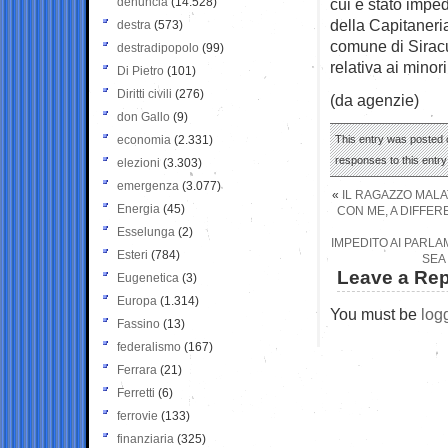
denuncia
(14.528)
cui è stato imped
della Capitaneria
destra
(573)
comune di Siracu
destradipopolo
(99)
relativa ai mino
Di Pietro
(101)
Diritti civili
(276)
(da agenzie)
don Gallo
(9)
economia
(2.331)
This entry was posted 
responses to this entr
elezioni
(3.303)
emergenza
(3.077)
«
IL RAGAZZO MALAT
Energia
(45)
CON ME, A DIFFE
Esselunga
(2)
IMPEDITO AI PARLA
Esteri
(784)
SEA
Leave a Rep
Eugenetica
(3)
Europa
(1.314)
You must be
log
Fassino
(13)
federalismo
(167)
Ferrara
(21)
Ferretti
(6)
ferrovie
(133)
finanziaria
(325)