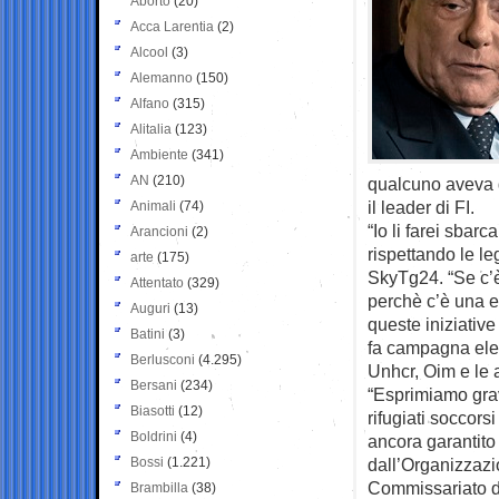
Aborto
(20)
Acca Larentia
(2)
Alcool
(3)
Alemanno
(150)
Alfano
(315)
Alitalia
(123)
Ambiente
(341)
AN
(210)
qualcuno aveva g
il leader di FI.
Animali
(74)
“Io li farei sbar
Arancioni
(2)
rispettando le le
arte
(175)
SkyTg24. “Se c’è
Attentato
(329)
perchè c’è una em
Auguri
(13)
queste iniziativ
Batini
(3)
fa campagna elet
Berlusconi
(4.295)
Unhcr, Oim e le a
Bersani
(234)
“Esprimiamo grav
Biasotti
(12)
rifugiati soccors
Boldrini
(4)
ancora garantito 
Bossi
(1.221)
dall’Organizzazio
Commissariato del
Brambilla
(38)