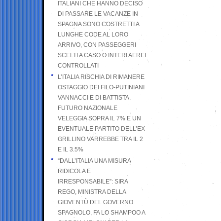
ITALIANI CHE HANNO DECISO
DI PASSARE LE VACANZE IN
SPAGNA SONO COSTRETTI A
LUNGHE CODE AL LORO
ARRIVO, CON PASSEGGERI
SCELTI A CASO O INTERI AEREI
CONTROLLATI
L’ITALIA RISCHIA DI RIMANERE
OSTAGGIO DEI FILO-PUTINIANI
VANNACCI E DI BATTISTA.
FUTURO NAZIONALE
VELEGGIA SOPRA IL 7% E UN
EVENTUALE PARTITO DELL’EX
GRILLINO VARREBBE TRA IL 2
E IL 3.5%
“DALL’ITALIA UNA MISURA
RIDICOLA E
IRRESPONSABILE”: SIRA
REGO, MINISTRA DELLA
GIOVENTÙ DEL GOVERNO
SPAGNOLO, FA LO SHAMPOO A