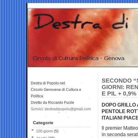
SECONDO “
Destra di Popolo.net
GIORNI: RE
Circolo Genovese di Cultura e
E PIL + 0,9%
Politica
Diretto da Riccardo Fucile
DOPO GRILLO 
Scrivici: destradipopolo@gmail.com
PENTOLE ROTT
ITALIANI PIAC
Categorie
Il premier Matteo
100 giorni
(5)
in seconda sera