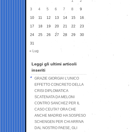
1
2
3
4
5
6
7
8
9
10
11
12
13
14
15
16
17
18
19
20
21
22
23
24
25
26
27
28
29
30
31
« Lug
Leggi gli ultimi articoli
inseriti
GRAZIE GIORGIA! L’UNICO
EFFETTO CONCRETO DELLA
CRISI DIPLOMATICA
SCATENATA DA MELONI
CONTRO SANCHEZ PER IL
CASO CEUTA? ORA CHE
ANCHE MADRID HA SOSPESO
SCHENGEN PER CHI ARRIVA
DAL NOSTRO PAESE, GLI