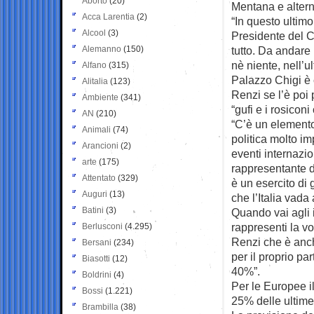
Aborto
(20)
Mentana e altern
Acca Larentia
(2)
“In questo ultim
Alcool
(3)
Presidente del C
Alemanno
(150)
tutto. Da andare 
nè niente, nell’u
Alfano
(315)
Palazzo Chigi è 
Alitalia
(123)
Renzi se l’è poi
Ambiente
(341)
“gufi e i rosiconi
AN
(210)
“C’è un elemento
Animali
(74)
politica molto i
Arancioni
(2)
eventi internazio
arte
(175)
rappresentante di
Attentato
(329)
è un esercito di 
Auguri
(13)
che l’Italia vada
Batini
(3)
Quando vai agli 
rappresenti la vo
Berlusconi
(4.295)
Renzi che è anch
Bersani
(234)
per il proprio pa
Biasotti
(12)
40%”.
Boldrini
(4)
Per le Europee i
Bossi
(1.221)
25% delle ultime 
Brambilla
(38)