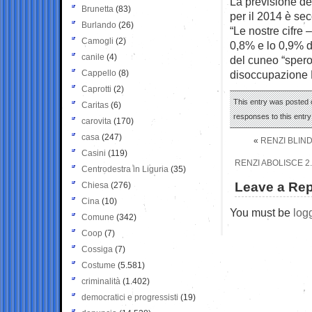
La previsione de
Brunetta
(83)
per il 2014 è sec
Burlando
(26)
“Le nostre cifre
Camogli
(2)
0,8% e lo 0,9% di
canile
(4)
del cuneo “spero c
Cappello
(8)
disoccupazione R
Caprotti
(2)
This entry was posted 
Caritas
(6)
responses to this entr
carovita
(170)
casa
(247)
«
RENZI BLIND
Casini
(119)
RENZI ABOLISCE 2
Centrodestra in Liguria
(35)
Leave a Rep
Chiesa
(276)
Cina
(10)
You must be
log
Comune
(342)
Coop
(7)
Cossiga
(7)
Costume
(5.581)
criminalità
(1.402)
democratici e progressisti
(19)