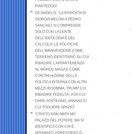
PIANTEDOSI
DE ANGELIS: “LA RISPOSTA DI
GIORGIA MELONI A PEDRO
SANCHEZ SI COMPRENDE
SOLO CON LA LENTE
DELL’IDEOLOGIA E DEL
CALCOLO: LE POLITICHE
DELL’IMMIGRAZIONE COME
TERRENO IDENTITARIO SU CUI
RIBADIRE L’APPARTENENZA
AL MONDO MAGA E COME
CONTINUAZIONE DELLA
POLITICA INTERNA CON ALTRI
MEZZI. INSOMMA, TRUMP CUI
RIBADIRE FEDELTÀ, VOX CUI
DARE SOSTEGNO, VANNACCI
CUI TOGLIERE SPAZIO”
“CRISTO NON ABITA NEI
PALAZZI DEL POTERE, MA SI
IDENTIFICA CON CHI È
AFFAMATO, FORESTIERO O