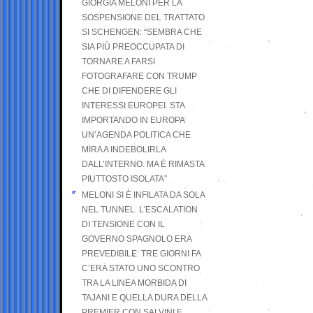
GIORGIA MELONI PER LA
SOSPENSIONE DEL TRATTATO
SI SCHENGEN: “SEMBRA CHE
SIA PIÙ PREOCCUPATA DI
TORNARE A FARSI
FOTOGRAFARE CON TRUMP
CHE DI DIFENDERE GLI
INTERESSI EUROPEI. STA
IMPORTANDO IN EUROPA
UN’AGENDA POLITICA CHE
MIRA A INDEBOLIRLA
DALL’INTERNO. MA È RIMASTA
PIUTTOSTO ISOLATA”
MELONI SI È INFILATA DA SOLA
NEL TUNNEL. L’ESCALATION
DI TENSIONE CON IL
GOVERNO SPAGNOLO ERA
PREVEDIBILE: TRE GIORNI FA
C’ERA STATO UNO SCONTRO
TRA LA LINEA MORBIDA DI
TAJANI E QUELLA DURA DELLA
PREMIER CON SALVINI E