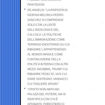
PIANTEDOSI
DE ANGELIS: “LA RISPOSTA DI
GIORGIA MELONI A PEDRO
SANCHEZ SI COMPRENDE
SOLO CON LA LENTE
DELL’IDEOLOGIA E DEL
CALCOLO: LE POLITICHE
DELL’IMMIGRAZIONE COME
TERRENO IDENTITARIO SU CUI
RIBADIRE L’APPARTENENZA
AL MONDO MAGA E COME
CONTINUAZIONE DELLA
POLITICA INTERNA CON ALTRI
MEZZI. INSOMMA, TRUMP CUI
RIBADIRE FEDELTÀ, VOX CUI
DARE SOSTEGNO, VANNACCI
CUI TOGLIERE SPAZIO”
“CRISTO NON ABITA NEI
PALAZZI DEL POTERE, MA SI
IDENTIFICA CON CHI È
AFFAMATO, FORESTIERO O