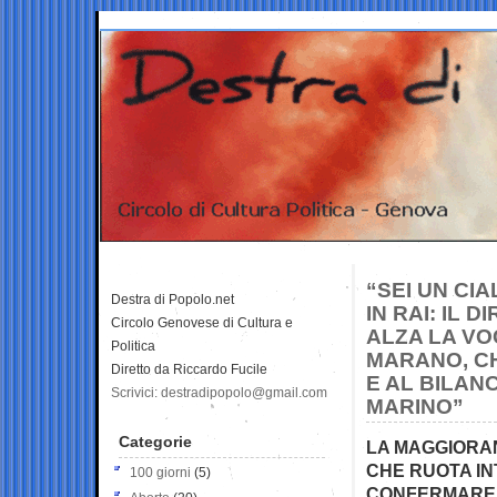
“SEI UN CI
Destra di Popolo.net
IN RAI: IL
Circolo Genovese di Cultura e
ALZA LA VO
Politica
MARANO, CH
Diretto da Riccardo Fucile
E AL BILANC
Scrivici: destradipopolo@gmail.com
MARINO”
Categorie
LA MAGGIORAN
CHE RUOTA IN
100 giorni
(5)
CONFERMARE I