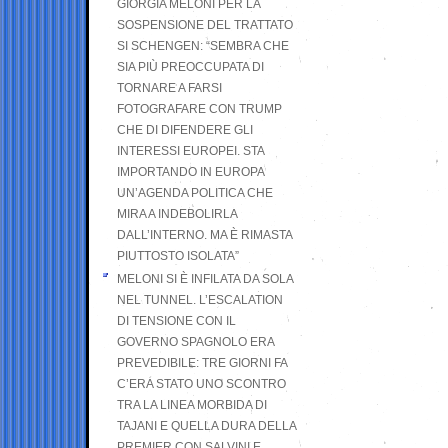
GIORGIA MELONI PER LA
SOSPENSIONE DEL TRATTATO
SI SCHENGEN: “SEMBRA CHE
SIA PIÙ PREOCCUPATA DI
TORNARE A FARSI
FOTOGRAFARE CON TRUMP
CHE DI DIFENDERE GLI
INTERESSI EUROPEI. STA
IMPORTANDO IN EUROPA
UN’AGENDA POLITICA CHE
MIRA A INDEBOLIRLA
DALL’INTERNO. MA È RIMASTA
PIUTTOSTO ISOLATA”
MELONI SI È INFILATA DA SOLA
NEL TUNNEL. L’ESCALATION
DI TENSIONE CON IL
GOVERNO SPAGNOLO ERA
PREVEDIBILE: TRE GIORNI FA
C’ERA STATO UNO SCONTRO
TRA LA LINEA MORBIDA DI
TAJANI E QUELLA DURA DELLA
PREMIER CON SALVINI E