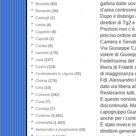
gallina dalle uov
Brunetta
(83)
d’area centrosini
Burlando
(26)
Dopo il disbrigo 
Camogli
(2)
direttori di Tg2
canile
(4)
Preziosi non c’è 
Cappello
(8)
preciso ordine di
Caprotti
(2)
Camera e Senato 
Caritas
(6)
Via Giuseppe Car
carovita
(170)
volere di Giusep
casa
(247)
Fedelissima del 
filiera di Fratell
Casini
(119)
di maggioranza du
Centrodestra in Liguria
(35)
FdI, Alessandro
Chiesa
(276)
dato via libera 
Cina
(10)
Resteranno tutti,
Comune
(342)
E questo nonosta
Coop
(7)
discontinuità. M
Cossiga
(7)
capogruppo Giamp
Costume
(5.581)
anche per i conti
criminalità
(1.402)
È stato invece r
democratici e progressisti
(19)
direttore genera