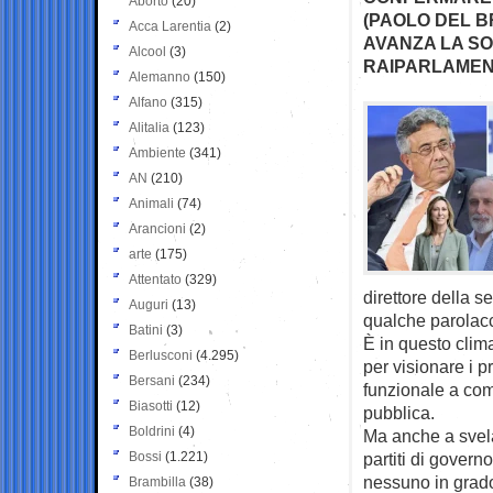
Aborto
(20)
(PAOLO DEL B
Acca Larentia
(2)
AVANZA LA SO
Alcool
(3)
RAIPARLAME
Alemanno
(150)
Alfano
(315)
Alitalia
(123)
Ambiente
(341)
AN
(210)
Animali
(74)
Arancioni
(2)
arte
(175)
Attentato
(329)
direttore della s
Auguri
(13)
qualche parolacc
Batini
(3)
È in questo clima
Berlusconi
(4.295)
per visionare i 
Bersani
(234)
funzionale a com
Biasotti
(12)
pubblica.
Boldrini
(4)
Ma anche a svela
Bossi
(1.221)
partiti di governo
nessuno in grado
Brambilla
(38)