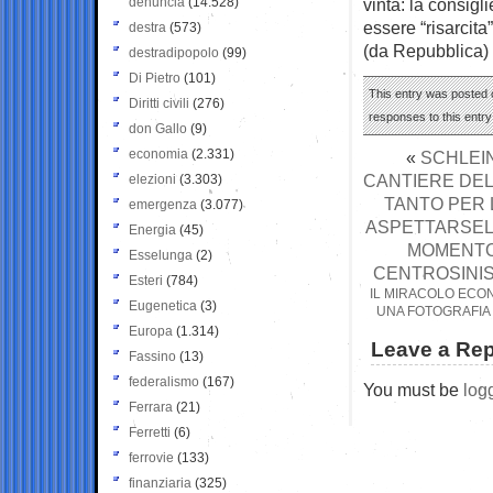
denuncia
(14.528)
vinta: la consigl
essere “risarcita”
destra
(573)
(da Repubblica)
destradipopolo
(99)
Di Pietro
(101)
This entry was posted 
Diritti civili
(276)
responses to this entr
don Gallo
(9)
economia
(2.331)
«
SCHLEIN
CANTIERE DELL
elezioni
(3.303)
TANTO PER 
emergenza
(3.077)
ASPETTARSELO
Energia
(45)
MOMENTO 
Esselunga
(2)
CENTROSINIS
Esteri
(784)
IL MIRACOLO ECON
Eugenetica
(3)
UNA FOTOGRAFIA 
Europa
(1.314)
Leave a Rep
Fassino
(13)
federalismo
(167)
You must be
log
Ferrara
(21)
Ferretti
(6)
ferrovie
(133)
finanziaria
(325)