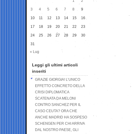
1
2
3
4
5
6
7
8
9
10
11
12
13
14
15
16
17
18
19
20
21
22
23
24
25
26
27
28
29
30
31
« Lug
Leggi gli ultimi articoli
inseriti
GRAZIE GIORGIA! L’UNICO
EFFETTO CONCRETO DELLA
CRISI DIPLOMATICA
SCATENATA DA MELONI
CONTRO SANCHEZ PER IL
CASO CEUTA? ORA CHE
ANCHE MADRID HA SOSPESO
SCHENGEN PER CHI ARRIVA
DAL NOSTRO PAESE, GLI