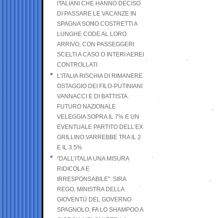
ITALIANI CHE HANNO DECISO
DI PASSARE LE VACANZE IN
SPAGNA SONO COSTRETTI A
LUNGHE CODE AL LORO
ARRIVO, CON PASSEGGERI
SCELTI A CASO O INTERI AEREI
CONTROLLATI
L’ITALIA RISCHIA DI RIMANERE
OSTAGGIO DEI FILO-PUTINIANI
VANNACCI E DI BATTISTA.
FUTURO NAZIONALE
VELEGGIA SOPRA IL 7% E UN
EVENTUALE PARTITO DELL’EX
GRILLINO VARREBBE TRA IL 2
E IL 3.5%
“DALL’ITALIA UNA MISURA
RIDICOLA E
IRRESPONSABILE”: SIRA
REGO, MINISTRA DELLA
GIOVENTÙ DEL GOVERNO
SPAGNOLO, FA LO SHAMPOO A