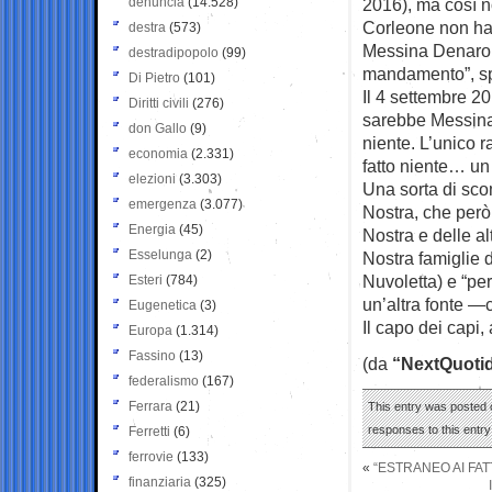
denuncia
(14.528)
2016), ma così n
Corleone non ha 
destra
(573)
Messina Denaro, 
destradipopolo
(99)
mandamento”, spi
Di Pietro
(101)
Il 4 settembre 2
Diritti civili
(276)
sarebbe Messina 
don Gallo
(9)
niente. L’unico 
economia
(2.331)
fatto niente… un
elezioni
(3.303)
Una sorta di sco
emergenza
(3.077)
Nostra, che però
Energia
(45)
Nostra e delle al
Esselunga
(2)
Nostra famiglie 
Nuvoletta) e “pe
Esteri
(784)
un’altra fonte —c
Eugenetica
(3)
Il capo dei capi,
Europa
(1.314)
Fassino
(13)
(da
“NextQuoti
federalismo
(167)
Ferrara
(21)
This entry was posted 
responses to this entr
Ferretti
(6)
ferrovie
(133)
«
“ESTRANEO AI FAT
finanziaria
(325)