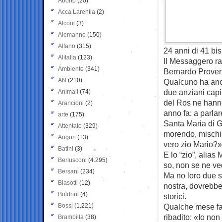
Aborto
(20)
Acca Larentia
(2)
Alcool
(3)
Alemanno
(150)
Alfano
(315)
24 anni di 41 bis
Alitalia
(123)
Il Messaggero ra
Ambiente
(341)
Bernardo Prove
AN
(210)
Qualcuno ha anch
due anziani capim
Animali
(74)
del Ros ne hanno
Arancioni
(2)
anno fa: a parlar
arte
(175)
Santa Maria di 
Attentato
(329)
morendo, mischin
Auguri
(13)
vero zio Mario?»
Batini
(3)
E lo “zio”, alias
Berlusconi
(4.295)
so, non se ne ve
Bersani
(234)
Ma no loro due s
Biasotti
(12)
nostra, dovrebbe
Boldrini
(4)
storici.
Bossi
(1.221)
Qualche mese fa,
ribadito: «Io no
Brambilla
(38)