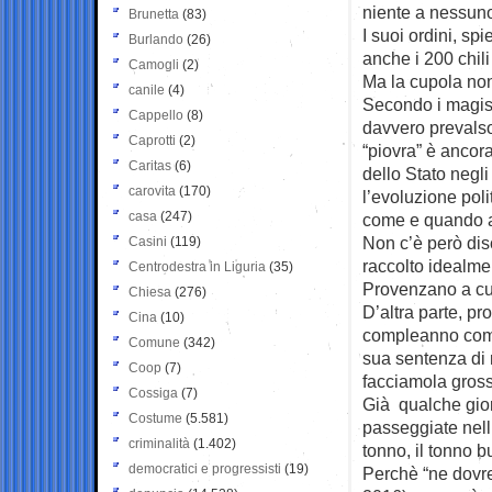
niente a nessuno
Brunetta
(83)
I suoi ordini, s
Burlando
(26)
anche i 200 chili
Camogli
(2)
Ma la cupola non
canile
(4)
Secondo i magist
Cappello
(8)
davvero prevalso
Caprotti
(2)
“piovra” è ancora
Caritas
(6)
dello Stato negl
carovita
(170)
l’evoluzione pol
casa
(247)
come e quando a
Non c’è però di
Casini
(119)
raccolto idealm
Centrodestra in Liguria
(35)
Provenzano a cui
Chiesa
(276)
D’altra parte, pr
Cina
(10)
compleanno come 
Comune
(342)
sua sentenza di 
Coop
(7)
facciamola gross
Cossiga
(7)
Già qualche gior
Costume
(5.581)
passeggiate nell’o
criminalità
(1.402)
tonno, il tonno b
democratici e progressisti
(19)
Perchè “ne dovre