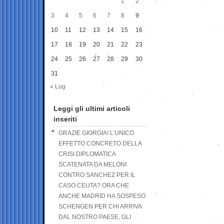
1
2
3
4
5
6
7
8
9
10
11
12
13
14
15
16
17
18
19
20
21
22
23
24
25
26
27
28
29
30
31
« Lug
Leggi gli ultimi articoli
inseriti
GRAZIE GIORGIA! L’UNICO
EFFETTO CONCRETO DELLA
CRISI DIPLOMATICA
SCATENATA DA MELONI
CONTRO SANCHEZ PER IL
CASO CEUTA? ORA CHE
ANCHE MADRID HA SOSPESO
SCHENGEN PER CHI ARRIVA
DAL NOSTRO PAESE, GLI