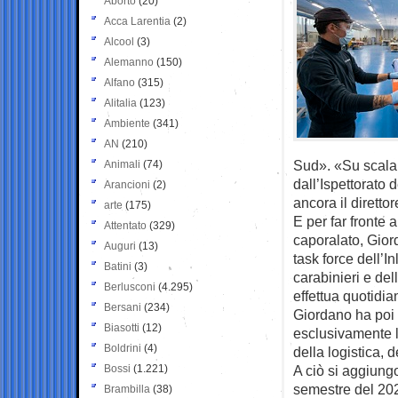
Aborto
(20)
Acca Larentia
(2)
Alcool
(3)
Alemanno
(150)
Alfano
(315)
Alitalia
(123)
Ambiente
(341)
AN
(210)
Sud». «Su scala 
Animali
(74)
dall’Ispettorato 
Arancioni
(2)
ancora il direttore
arte
(175)
E per far fronte 
Attentato
(329)
caporalato, Gior
Auguri
(13)
task force dell’I
Batini
(3)
carabinieri e de
Berlusconi
(4.295)
effettua quotidia
Bersani
(234)
Giordano ha poi 
Biasotti
(12)
esclusivamente le
Boldrini
(4)
della logistica, 
Bossi
(1.221)
A ciò si aggiungo
semestre del 202
Brambilla
(38)