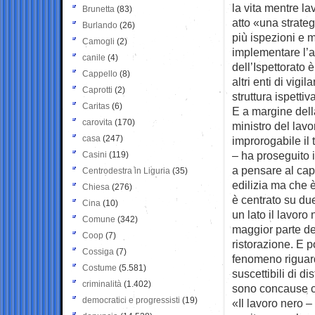
la vita mentre la
Brunetta
(83)
atto «una strateg
Burlando
(26)
più ispezioni e 
Camogli
(2)
implementare l’a
canile
(4)
dell’Ispettorato 
Cappello
(8)
altri enti di vig
Caprotti
(2)
struttura ispettiv
Caritas
(6)
E a margine della
carovita
(170)
ministro del lav
casa
(247)
improrogabile il 
– ha proseguito i
Casini
(119)
a pensare al capo
Centrodestra in Liguria
(35)
edilizia ma che è
Chiesa
(276)
è centrato su due
Cina
(10)
un lato il lavoro
Comune
(342)
maggior parte del
Coop
(7)
ristorazione. E poi
Cossiga
(7)
fenomeno riguard
Costume
(5.581)
suscettibili di di
criminalità
(1.402)
sono concause co
democratici e progressisti
(19)
«Il lavoro nero –