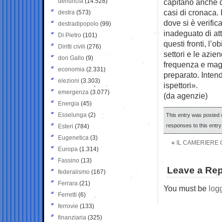
denuncia
(14.528)
capitano anche d
casi di cronaca. I
destra
(573)
dove si è verific
destradipopolo
(99)
inadeguato di at
Di Pietro
(101)
questi fronti, l’
Diritti civili
(276)
settori e le azie
don Gallo
(9)
frequenza e magg
economia
(2.331)
preparato. Intend
elezioni
(3.303)
ispettori».
emergenza
(3.077)
(da agenzie)
Energia
(45)
Esselunga
(2)
This entry was posted o
responses to this entr
Esteri
(784)
Eugenetica
(3)
«
IL CAMERIERE
Europa
(1.314)
Fassino
(13)
Leave a Rep
federalismo
(167)
Ferrara
(21)
You must be
log
Ferretti
(6)
ferrovie
(133)
finanziaria
(325)