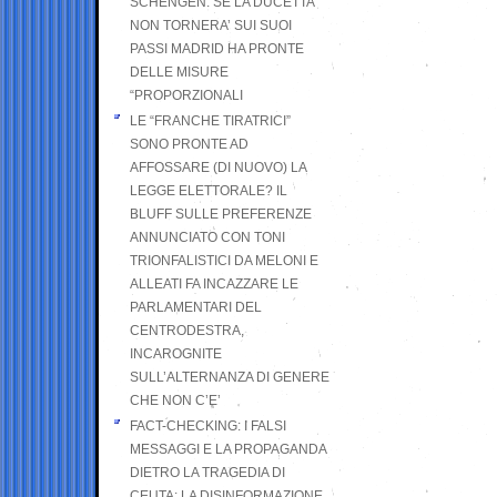
SCHENGEN. SE LA DUCETTA
NON TORNERA’ SUI SUOI
PASSI MADRID HA PRONTE
DELLE MISURE
“PROPORZIONALI
LE “FRANCHE TIRATRICI”
SONO PRONTE AD
AFFOSSARE (DI NUOVO) LA
LEGGE ELETTORALE? IL
BLUFF SULLE PREFERENZE
ANNUNCIATO CON TONI
TRIONFALISTICI DA MELONI E
ALLEATI FA INCAZZARE LE
PARLAMENTARI DEL
CENTRODESTRA,
INCAROGNITE
SULL’ALTERNANZA DI GENERE
CHE NON C’E’
FACT-CHECKING: I FALSI
MESSAGGI E LA PROPAGANDA
DIETRO LA TRAGEDIA DI
CEUTA: LA DISINFORMAZIONE