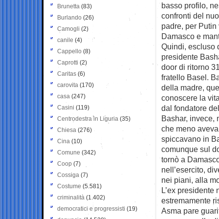
basso profilo, ne
Brunetta
(83)
confronti del nuo
Burlando
(26)
padre, per Putin
Camogli
(2)
Damasco e manten
canile
(4)
Quindi, escluso 
Cappello
(8)
presidente Basha
Caprotti
(2)
door di ritorno 3
Caritas
(6)
fratello Basel. Ba
carovita
(170)
della madre, que
casa
(247)
conoscere la vit
dal fondatore del
Casini
(119)
Bashar, invece, 
Centrodestra in Liguria
(35)
che meno aveva m
Chiesa
(276)
spiccavano in Ba
Cina
(10)
comunque sul dot
Comune
(342)
tornò a Damasco 
Coop
(7)
nell’esercito, d
Cossiga
(7)
nei piani, alla 
Costume
(5.581)
L’ex presidente 
criminalità
(1.402)
estremamente rise
democratici e progressisti
(19)
Asma pare guarit