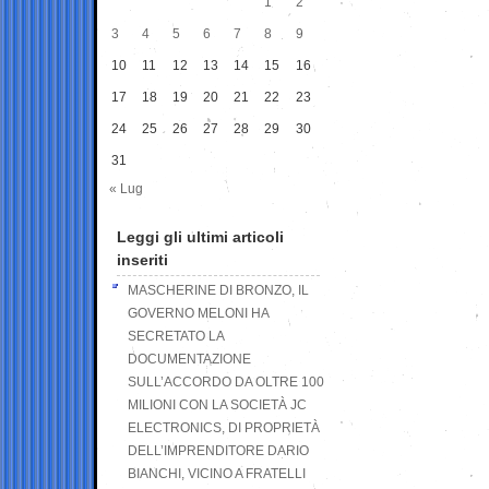
1
2
3
4
5
6
7
8
9
10
11
12
13
14
15
16
17
18
19
20
21
22
23
24
25
26
27
28
29
30
31
« Lug
Leggi gli ultimi articoli
inseriti
MASCHERINE DI BRONZO, IL
GOVERNO MELONI HA
SECRETATO LA
DOCUMENTAZIONE
SULL’ACCORDO DA OLTRE 100
MILIONI CON LA SOCIETÀ JC
ELECTRONICS, DI PROPRIETÀ
DELL’IMPRENDITORE DARIO
BIANCHI, VICINO A FRATELLI