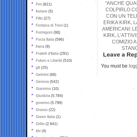
“ANCHE QUA
Fini
(821)
COLPIRLO C
fioriere
(5)
CON UN TELE
Fitto
(27)
ERIKA KIRK, 
Fontana di Trevi
(1)
AMERICANI: L
Formigoni
(90)
KIRK, L’ATT
Forza Italia
(596)
COMIZIO A
frana
(9)
STANC
Fratelli d'Italia
(291)
Leave a Rep
Futuro e Libertà
(510)
You must be
log
g8
(25)
Gelmini
(68)
Genova
(542)
Giannino
(10)
Giustizia
(5.784)
governo
(5.799)
Grasso
(22)
Green Italia
(1)
Grillo
(2.941)
Idv
(4)