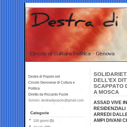
SOLIDARIET
Destra di Popolo.net
DELL’EX DI
Circolo Genovese di Cultura e
SCAPPATO D
Politica
A MOSCA
Diretto da Riccardo Fucile
Scrivici: destradipopolo@gmail.com
ASSAD VIVE I
RESIDENZIALI
Categorie
ARREDI DALLE
AMPI DIVANI 
100 giorni
(5)