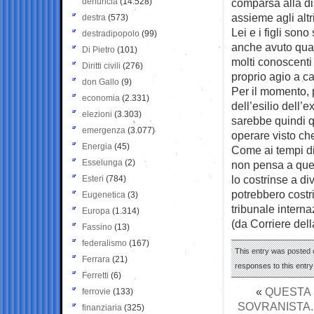
denuncia
(14.528)
comparsa alla di
assieme agli altr
destra
(573)
Lei e i figli son
destradipopolo
(99)
anche avuto qual
Di Pietro
(101)
molti conoscenti 
Diritti civili
(276)
proprio agio a ca
don Gallo
(9)
Per il momento, 
economia
(2.331)
dell’esilio dell’e
elezioni
(3.303)
sarebbe quindi qu
emergenza
(3.077)
operare visto ch
Energia
(45)
Come ai tempi di
Esselunga
(2)
non pensa a quel
lo costrinse a d
Esteri
(784)
potrebbero costr
Eugenetica
(3)
tribunale interna
Europa
(1.314)
(da Corriere del
Fassino
(13)
federalismo
(167)
This entry was posted 
Ferrara
(21)
responses to this entr
Ferretti
(6)
«
QUESTA 
ferrovie
(133)
SOVRANISTA.
finanziaria
(325)