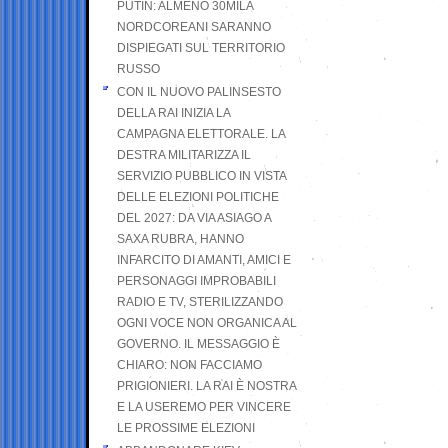
PUTIN: ALMENO 30MILA
NORDCOREANI SARANNO
DISPIEGATI SUL TERRITORIO
RUSSO
CON IL NUOVO PALINSESTO
DELLA RAI INIZIA LA
CAMPAGNA ELETTORALE. LA
DESTRA MILITARIZZA IL
SERVIZIO PUBBLICO IN VISTA
DELLE ELEZIONI POLITICHE
DEL 2027: DA VIA ASIAGO A
SAXA RUBRA, HANNO
INFARCITO DI AMANTI, AMICI E
PERSONAGGI IMPROBABILI
RADIO E TV, STERILIZZANDO
OGNI VOCE NON ORGANICA AL
GOVERNO. IL MESSAGGIO È
CHIARO: NON FACCIAMO
PRIGIONIERI. LA RAI È NOSTRA
E LA USEREMO PER VINCERE
LE PROSSIME ELEZIONI