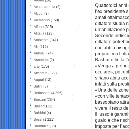
Aborto
(20)
Quattordici anni 
Acca Larentia
(2)
l’ex
presidente s
Alcool
(3)
amati oftalmosco
Alemanno
(150)
dittatore studia 
Alfano
(315)
un’abilitazione p
Alitalia
(123)
Secondo indiscre
Ambiente
(341)
dittatore potrebb
AN
(210)
che abbia bisogn
proprio, ma l’of
Animali
(74)
Bashar e finita l
Arancioni
(2)
«Venga a prender
arte
(175)
oculare», potreb
Attentato
(329)
siriano abita acc
Auguri
(13)
infatti sulla pr
Batini
(3)
«Una delle zone 
Berlusconi
(4.295)
«con ville tentac
Bersani
(234)
bassopiano attra
Biasotti
(12)
vivere il resto de
Boldrini
(4)
Il lusso è garanti
Bossi
(1.221)
guaio è che risch
imposte per l’acc
Brambilla
(38)