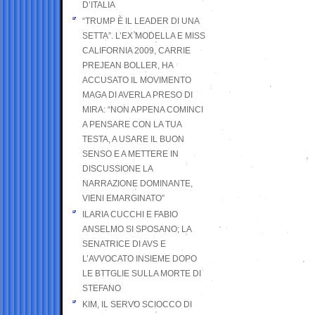
D’ITALIA
“TRUMP È IL LEADER DI UNA
SETTA”. L’EX MODELLA E MISS
CALIFORNIA 2009, CARRIE
PREJEAN BOLLER, HA
ACCUSATO IL MOVIMENTO
MAGA DI AVERLA PRESO DI
MIRA: “NON APPENA COMINCI
A PENSARE CON LA TUA
TESTA, A USARE IL BUON
SENSO E A METTERE IN
DISCUSSIONE LA
NARRAZIONE DOMINANTE,
VIENI EMARGINATO”
ILARIA CUCCHI E FABIO
ANSELMO SI SPOSANO; LA
SENATRICE DI AVS E
L’AVVOCATO INSIEME DOPO
LE BTTGLIE SULLA MORTE DI
STEFANO
KIM, IL SERVO SCIOCCO DI