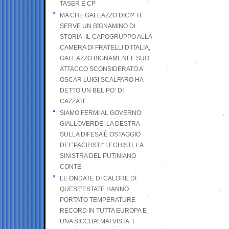
TASER E CP
MA CHE GALEAZZO DICI? TI
SERVE UN BIGNAMINO DI
STORIA. IL CAPOGRUPPO ALLA
CAMERA DI FRATELLI D’ITALIA,
GALEAZZO BIGNAMI, NEL SUO
ATTACCO SCONSIDERATO A
OSCAR LUIGI SCALFARO HA
DETTO UN BEL PO’ DI
CAZZATE
SIAMO FERMI AL GOVERNO
GIALLOVERDE: LA DESTRA
SULLA DIFESA È OSTAGGIO
DEI “PACIFISTI” LEGHISTI, LA
SINISTRA DEL PUTINIANO
CONTE
LE ONDATE DI CALORE DI
QUEST’ESTATE HANNO
PORTATO TEMPERATURE
RECORD IN TUTTA EUROPA E
UNA SICCITA’ MAI VISTA. I