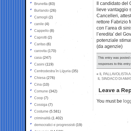
Il candidato del
Brunetta
(83)
lieve vantaggio s
Burlando
(26)
Cancelleri, attes
Camogli
(2)
rettore Fabrizio 
canile
(4)
con l’area di si
Cappello
(8)
l’eredita’ del Go
Caprotti
(2)
potenziale stima
Caritas
(6)
(da agenzie)
carovita
(170)
casa
(247)
This entry was posted o
responses to this entr
Casini
(119)
Centrodestra in Liguria
(35)
«
IL PALLAVOLISTA
Chiesa
(276)
IL SINDACO DI AM
Cina
(10)
Leave a Rep
Comune
(342)
Coop
(7)
You must be
log
Cossiga
(7)
Costume
(5.581)
criminalità
(1.402)
democratici e progressisti
(19)