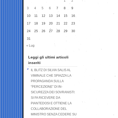
1
2
3
4
5
6
7
8
9
10
11
12
13
14
15
16
17
18
19
20
21
22
23
24
25
26
27
28
29
30
31
« Lug
Leggi gli ultimi articoli
inseriti
IL BLITZ DI SILVIA SALIS AL
VIMINALE CHE SPIAZZA LA
PROPAGANDA SULLA
“PERCEZIONE” DI IN-
SICUREZZA DEI SOVRANISTI:
SI FA RICEVERE DA
PIANTEDOSI E OTTIENE LA
COLLABORAZIONE DEL
MINISTRO SENZA CEDERE SU