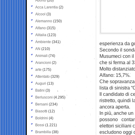
Aborto
(20)
Acca Larentia
(2)
Alcool
(3)
Alemanno
(150)
Alfano
(315)
Alitalia
(123)
Ambiente
(341)
esperienza da go
AN
(210)
Secondo il sonda
Musumeci con il 
Animali
(74)
che si ferma al 
Arancioni
(2)
Molto distanziato
arte
(175)
Alfano: 15,7%.
Attentato
(329)
Che sopravanza p
Auguri
(13)
lista di sinistra 
Batini
(3)
Il candidato di c
Berlusconi
(4.295)
ristretto, quindi
Bersani
(234)
ancora aperta.
Biasotti
(12)
In più, anche un
Boldrini
(4)
possono contare,
Bossi
(1.221)
elettori sicilian
escludono oggi di
Brambilla
(38)