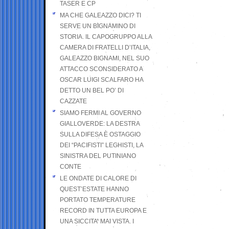
TASER E CP
MA CHE GALEAZZO DICI? TI
SERVE UN BIGNAMINO DI
STORIA. IL CAPOGRUPPO ALLA
CAMERA DI FRATELLI D’ITALIA,
GALEAZZO BIGNAMI, NEL SUO
ATTACCO SCONSIDERATO A
OSCAR LUIGI SCALFARO HA
DETTO UN BEL PO’ DI
CAZZATE
SIAMO FERMI AL GOVERNO
GIALLOVERDE: LA DESTRA
SULLA DIFESA È OSTAGGIO
DEI “PACIFISTI” LEGHISTI, LA
SINISTRA DEL PUTINIANO
CONTE
LE ONDATE DI CALORE DI
QUEST’ESTATE HANNO
PORTATO TEMPERATURE
RECORD IN TUTTA EUROPA E
UNA SICCITA’ MAI VISTA. I