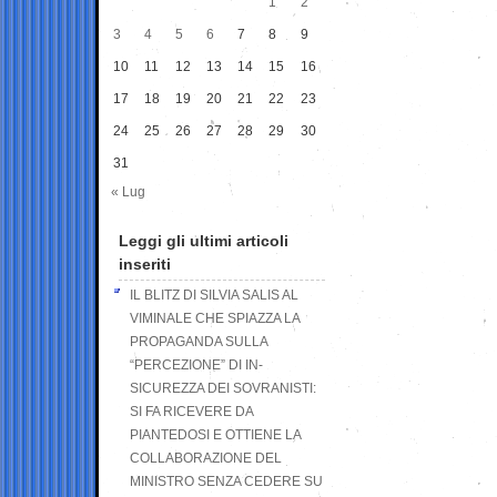
1
2
3
4
5
6
7
8
9
10
11
12
13
14
15
16
17
18
19
20
21
22
23
24
25
26
27
28
29
30
31
« Lug
Leggi gli ultimi articoli
inseriti
IL BLITZ DI SILVIA SALIS AL
VIMINALE CHE SPIAZZA LA
PROPAGANDA SULLA
“PERCEZIONE” DI IN-
SICUREZZA DEI SOVRANISTI:
SI FA RICEVERE DA
PIANTEDOSI E OTTIENE LA
COLLABORAZIONE DEL
MINISTRO SENZA CEDERE SU