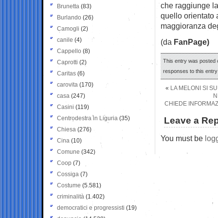
che raggiunge la
Brunetta
(83)
quello orientato 
Burlando
(26)
maggioranza degl
Camogli
(2)
canile
(4)
(da
FanPage)
Cappello
(8)
This entry was posted o
Caprotti
(2)
responses to this entr
Caritas
(6)
carovita
(170)
«
LA MELONI SI S
casa
(247)
N
CHIEDE INFORMAZI
Casini
(119)
Centrodestra in Liguria
(35)
Leave a Rep
Chiesa
(276)
You must be
log
Cina
(10)
Comune
(342)
Coop
(7)
Cossiga
(7)
Costume
(5.581)
criminalità
(1.402)
democratici e progressisti
(19)