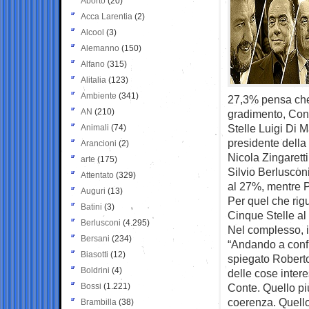
Aborto
(20)
Acca Larentia
(2)
Alcool
(3)
Alemanno
(150)
Alfano
(315)
Alitalia
(123)
Ambiente
(341)
27,3% pensa che 
AN
(210)
gradimento, Cont
Stelle Luigi Di Ma
Animali
(74)
presidente della
Arancioni
(2)
Nicola Zingaretti
arte
(175)
Silvio Berluscon
Attentato
(329)
al 27%, mentre P
Auguri
(13)
Per quel che rigu
Batini
(3)
Cinque Stelle al 
Berlusconi
(4.295)
Nel complesso, il
Bersani
(234)
“Andando a confr
Biasotti
(12)
spiegato Robert
Boldrini
(4)
delle cose inter
Bossi
(1.221)
Conte. Quello pi
coerenza. Quello 
Brambilla
(38)