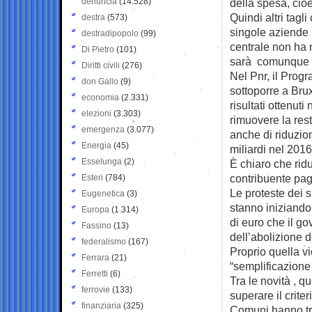
denuncia
(14.528)
della spesa, cioè 
Quindi altri tagl
destra
(573)
singole aziende m
destradipopolo
(99)
centrale non ha m
Di Pietro
(101)
sarà comunque qu
Diritti civili
(276)
Nel Pnr, il Progr
don Gallo
(9)
sottoporre a Brux
economia
(2.331)
risultati ottenuti
elezioni
(3.303)
rimuovere la rest
emergenza
(3.077)
anche di riduzio
Energia
(45)
miliardi nel 2016
Esselunga
(2)
È chiaro che ridu
contribuente pa
Esteri
(784)
Le proteste dei s
Eugenetica
(3)
stanno iniziando 
Europa
(1.314)
di euro che il g
Fassino
(13)
dell’abolizione 
federalismo
(167)
Proprio quella vi
Ferrara
(21)
“semplificazione
Ferretti
(6)
Tra le novità , q
ferrovie
(133)
superare il crite
finanziaria
(325)
Comuni hanno tra