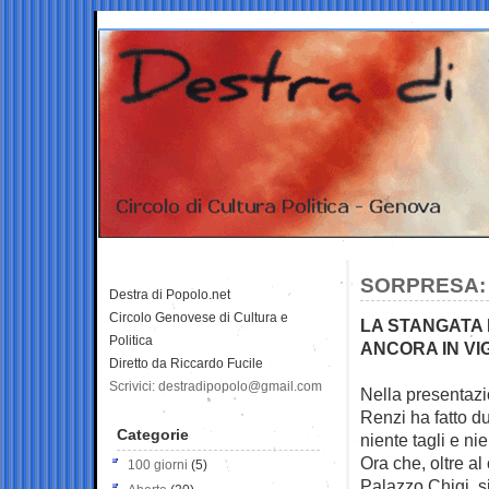
SORPRESA: 
Destra di Popolo.net
Circolo Genovese di Cultura e
LA STANGATA 
Politica
ANCORA IN VI
Diretto da Riccardo Fucile
Scrivici: destradipopolo@gmail.com
Nella presentazi
Renzi ha fatto 
Categorie
niente tagli e ni
Ora che, oltre a
100 giorni
(5)
Palazzo Chigi, s