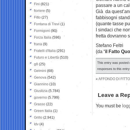
Fini
(821)
passare a un cal
fioriere
(5)
Già da quest’ann
fabbisogni standa
Fitto
(27)
(quante tasse può
Fontana di Trevi
(1)
I sindaci che no
Formigoni
(90)
fretta dovranno sc
Forza Italia
(596)
frana
(9)
Stefano Feltri
Fratelli d'Italia
(291)
(da “
il Fatto Qu
Futuro e Libertà
(510)
This entry was posted o
g8
(25)
responses to this entr
Gelmini
(68)
Genova
(542)
«
AFFONDO DI FITTO
Giannino
(10)
Giustizia
(5.784)
Leave a Rep
governo
(5.799)
Grasso
(22)
You must be
log
Green Italia
(1)
Grillo
(2.941)
Idv
(4)