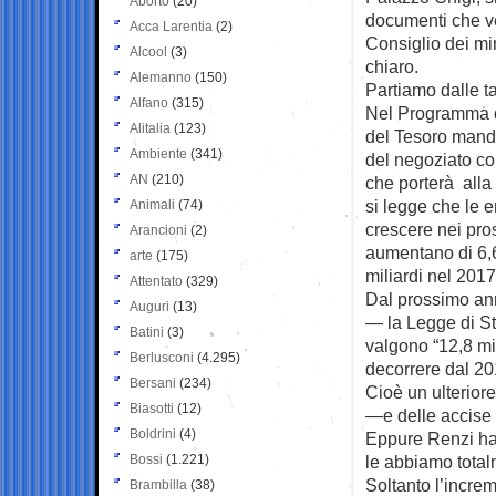
Aborto
(20)
documenti che v
Acca Larentia
(2)
Consiglio dei min
Alcool
(3)
chiaro.
Alemanno
(150)
Partiamo dalle t
Alfano
(315)
Nel Programma di
Alitalia
(123)
del Tesoro mande
Ambiente
(341)
del negoziato c
AN
(210)
che porterà alla 
si legge che le 
Animali
(74)
crescere nei pros
Arancioni
(2)
aumentano di 6,6
arte
(175)
miliardi nel 2017
Attentato
(329)
Dal prossimo anno
Auguri
(13)
— la Legge di St
Batini
(3)
valgono “12,8 mil
Berlusconi
(4.295)
decorrere dal 20
Bersani
(234)
Cioè un ulterior
Biasotti
(12)
—e delle accise 
Boldrini
(4)
Eppure Renzi ha 
Bossi
(1.221)
le abbiamo total
Soltanto l’increm
Brambilla
(38)