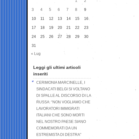
1
2
3
4
5
6
7
8
9
10
11
12
13
14
15
16
17
18
19
20
21
22
23
24
25
26
27
28
29
30
31
« Lug
Leggi gli ultimi articoli
inseriti
CERIMONIA MARCINELLE, I
SINDACATI BELGI SI VOLTANO
DI SPALLE AL DISCORSO DI LA
RUSSA: “NON VOGLIAMO CHE
LAVORATORI IMMIGRATI
ITALIANI CHE SONO MORTI
NEL NOSTRO PAESE SIANO
COMMEMORATI DA UN
ESTREMISTA DI DESTRA”