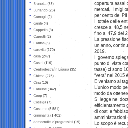
copertura assai d
Brunetta
(83)
mercati, il migli
Burlando
(26)
per cento del Pil
Camogli
(2)
Il totale delle en
canile
(4)
cresce al 48,5 ne
Cappello
(8)
fino al 47,9 del 
Caprotti
(2)
La pressione fisc
Caritas
(6)
un anno, continu
carovita
(170)
2019.
casa
(247)
Il governo spieg
punto di vista c
Casini
(119)
tasse) ci sono 10
Centrodestra in Liguria
(35)
“vera” nel 2015 è
Chiesa
(276)
E veniamo ai tagl
Cina
(10)
L’unico modo per 
Comune
(342)
modo da ottenere
Coop
(7)
Si legge nel docu
Cossiga
(7)
efficientamento g
Costume
(5.581)
di costi e fabbis
criminalità
(1.402)
amministrazioni e
democratici e progressisti
(19)
Lo scopo è recupe