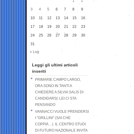
1
2
3
4
5
6
7
8
9
10
11
12
13
14
15
16
17
18
19
20
21
22
23
24
25
26
27
28
29
30
31
« Lug
Leggi gli ultimi articoli
inseriti
PRIMARIE CAMPO LARGO,
ORA SONO IN TANTI A
CHIEDERE A SILVIA SALIS DI
CANDIDARSI: LEI CI STA
PENSANDO
VANNACCI VUOLE PRENDERSI
I “GRILLINI” (SAI CHE
COPPIA…). IL CENTRO STUDI
DI FUTURO NAZIONALE INVITA