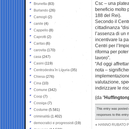
Csc – una platea
Brunetta
(83)
beneficio molto p
Burlando
(26)
188 del Rei).
Camogli
(2)
Secondo il Centro 
canile
(4)
cittadinanza “dis
Cappello
(8)
l’assenza di un 
Caprotti
(2)
incentivare la pa
Caritas
(6)
Centri per l’Imp
carovita
(170)
riforma per poter 
casa
(247)
lavoro”.
“Ad oggi affretta
Casini
(119)
nota – significhe
Centrodestra in Liguria
(35)
implementazione.
Chiesa
(276)
valutazione, spec
Cina
(10)
indirizzare le ri
Comune
(342)
Coop
(7)
(da “
Huffington
Cossiga
(7)
This entry was posted 
Costume
(5.581)
responses to this entr
criminalità
(1.402)
democratici e progressisti
(19)
«
HANNO RUBATO PU