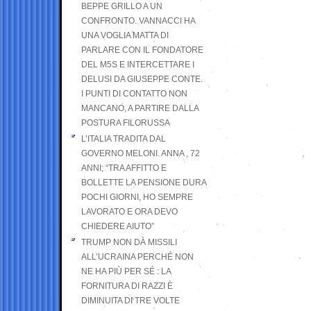
BEPPE GRILLO A UN
CONFRONTO. VANNACCI HA
UNA VOGLIA MATTA DI
PARLARE CON IL FONDATORE
DEL M5S E INTERCETTARE I
DELUSI DA GIUSEPPE CONTE.
I PUNTI DI CONTATTO NON
MANCANO, A PARTIRE DALLA
POSTURA FILORUSSA
L’ITALIA TRADITA DAL
GOVERNO MELONI. ANNA , 72
ANNI; “TRA AFFITTO E
BOLLETTE LA PENSIONE DURA
POCHI GIORNI, HO SEMPRE
LAVORATO E ORA DEVO
CHIEDERE AIUTO”
TRUMP NON DÀ MISSILI
ALL’UCRAINA PERCHÉ NON
NE HA PIÙ PER SÉ : LA
FORNITURA DI RAZZI È
DIMINUITA DI TRE VOLTE