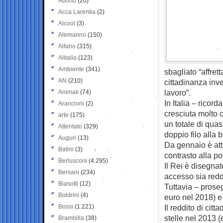
Aborto
(20)
Acca Larentia
(2)
Alcool
(3)
Alemanno
(150)
Alfano
(315)
Alitalia
(123)
Ambiente
(341)
sbagliato “affrett
AN
(210)
cittadinanza inve
lavoro”.
Animali
(74)
In Italia – ricor
Arancioni
(2)
cresciuta molto c
arte
(175)
un totale di quas
Attentato
(329)
doppio filo alla 
Auguri
(13)
Da gennaio è att
Batini
(3)
contrasto alla p
Berlusconi
(4.295)
Il Rei è disegnat
Bersani
(234)
accesso sia reddi
Biasotti
(12)
Tuttavia – proseg
Boldrini
(4)
euro nel 2018) e 
Bossi
(1.221)
Il reddito di ci
stelle nel 2013 (
Brambilla
(38)