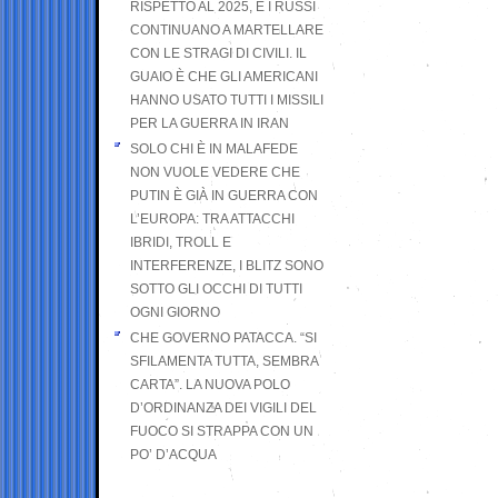
RISPETTO AL 2025, E I RUSSI
CONTINUANO A MARTELLARE
CON LE STRAGI DI CIVILI. IL
GUAIO È CHE GLI AMERICANI
HANNO USATO TUTTI I MISSILI
PER LA GUERRA IN IRAN
SOLO CHI È IN MALAFEDE
NON VUOLE VEDERE CHE
PUTIN È GIÀ IN GUERRA CON
L’EUROPA: TRA ATTACCHI
IBRIDI, TROLL E
INTERFERENZE, I BLITZ SONO
SOTTO GLI OCCHI DI TUTTI
OGNI GIORNO
CHE GOVERNO PATACCA. “SI
SFILAMENTA TUTTA, SEMBRA
CARTA”. LA NUOVA POLO
D’ORDINANZA DEI VIGILI DEL
FUOCO SI STRAPPA CON UN
PO’ D’ACQUA