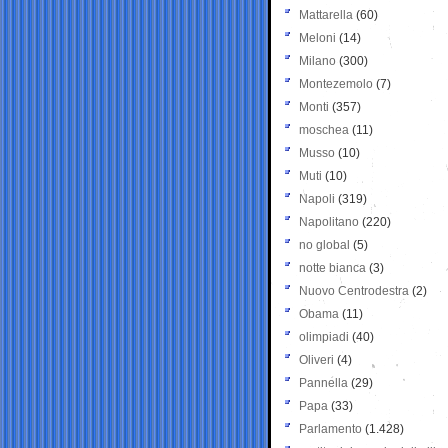
Mattarella
(60)
Meloni
(14)
Milano
(300)
Montezemolo
(7)
Monti
(357)
moschea
(11)
Musso
(10)
Muti
(10)
Napoli
(319)
Napolitano
(220)
no global
(5)
notte bianca
(3)
Nuovo Centrodestra
(2)
Obama
(11)
olimpiadi
(40)
Oliveri
(4)
Pannella
(29)
Papa
(33)
Parlamento
(1.428)