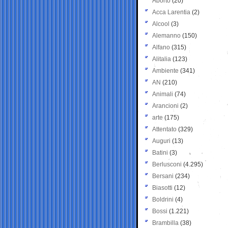
Aborto
(20)
Acca Larentia
(2)
Alcool
(3)
Alemanno
(150)
Alfano
(315)
Alitalia
(123)
Ambiente
(341)
AN
(210)
Animali
(74)
Arancioni
(2)
arte
(175)
Attentato
(329)
Auguri
(13)
Batini
(3)
Berlusconi
(4.295)
Bersani
(234)
Biasotti
(12)
Boldrini
(4)
Bossi
(1.221)
Brambilla
(38)