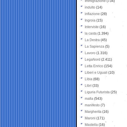
Immigrazione
(734)
indulto
(14)
inflazione
(26)
Ingroia
(15)
Interviste
(16)
la casta
(1.394)
La Destra
(45)
La Sapienza
(5)
Lavoro
(1.316)
LegaNord
(2.411)
Letta Enrico
(154)
Liberi e Uguali
(10)
Libia
(68)
Libri
(33)
Liguria Futurista
(25)
mafia
(543)
manifesto
(7)
Margherita
(16)
Maroni
(171)
Mastella
(16)