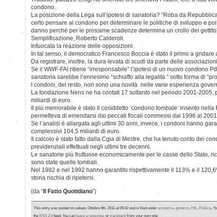
condono.
La posizione della Lega sull’ipotesi di sanatoria? “Roba da Repubbli
certo pensare al condono per determinare le politiche di sviluppo e poi, 
danno perchè per le prossime scadenze determina un crollo del gettito”:
Semplificazione, Roberto Calderoli.
Infuocata la reazione delle opposizioni.
In tal senso, il democratico Francesco Boccia è stato il primo a gridare a
Da registrare, inoltre, la dura levata di scudi da parte delle associazion
Se il WWF-FAI ritiene “irresponsabile” l’ipotesi di un nuovo condono P
sanatoria sarebbe l’ennesimo “schiaffo alla legalità ” sotto forma di “p
I condoni, del resto, non sono una novità nelle varie esperienza govern
La fondazione Nens ne ha contati 17 soltanto nel periodo 2001-2005, per
miliardi di euro.
Il più memorabile è stato il cosiddetto ‘condono tombale’ inserito nella
permetteva di emendarsi dai peccati fiscali commessi dal 1996 al 2001
Se l’analisi è allargata agli ultimi 30 anni, invece, i condoni hanno garan
complessivi 104,5 miliardi di euro.
Il calcolo è stato fatto dalla Cgia di Mestre, che ha tenuto conto dei condo
previdenziali effettuati negli ultimi tre decenni.
Le sanatorie più fruttuose economicamente per le casse dello Stato, rico
sono state quelle tombali.
Nel 1982 e nel 1992 hanno garantito rispettivamente il 113% e il 120,6%
storia rischia di ripetersi.
(da “
Il Fatto Quotidiano
”)
This entry was posted on sabato, Ottobre 8th, 2011 at 06:42 and is filed under
economia
,
governo
,
PdL
,
Politica
. Y
the
RSS 2.0
feed. You can
leave a response
, or
trackback
from your own site.