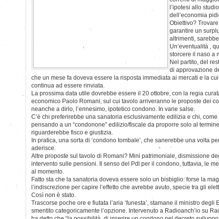
l’ipotesi allo studi
dell’economia pidi
Obiettivo? Trovare
garantire un surplu
altrimenti, sarebbe
Un’eventualità , q
storcere il naso a m
Nel partito, del re
di approvazione d
che un mese fa doveva essere la risposta immediata ai mercati e la cu
continua ad essere rinviata.
La prossima data utile dovrebbe essere il 20 ottobre, con la regia curat
economico Paolo Romani, sul cui tavolo arriveranno le proposte dei coll
neanche a dirlo, l’ennesimo, ipotetico condono. In varie salse.
C’è chi preferirebbe una sanatoria esclusivamente edilizia e chi, come 
pensando a un “condonone” edilizio/fiscale da proporre solo al termine
riguarderebbe fisco e giustizia.
In pratica, una sorta di ‘condono tombale’, che sanerebbe una volta per 
aderisce.
Altre proposte sul tavolo di Romani? Mini patrimoniale, dismissione de
intervento sulle pensioni. Il senso del Pdl per il condono, tuttavia, le 
al momento.
Fatto sta che la sanatoria doveva essere solo un bisbiglio: forse la mag
l’indiscrezione per capire l’effetto che avrebbe avuto, specie tra gli elett
Così non è stato.
Trascorse poche ore e fiutata l’aria ‘funesta’, stamane il ministro degli E
smentito categoricamente l’opzione. Intervenuto a Radioanch’io su Radio
ha detto che “la possibilità di inserire un condono nel decreto sviluppo