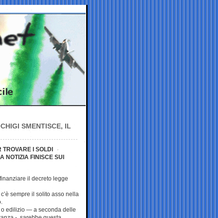
CHIGI SMENTISCE, IL
 TROVARE I SOLDI
NOTIZIA FINISCE SUI
finanziare il decreto legge
’è sempre il solito asso nella
.
 o edilizio — a seconda delle
ranza -, sarebbe questa