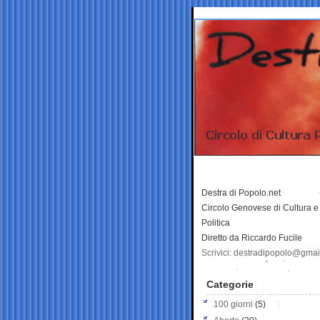
Destra di Popolo.net
Circolo Genovese di Cultura e
Politica
Diretto da Riccardo Fucile
Scrivici: destradipopolo@gma
Categorie
100 giorni
(5)