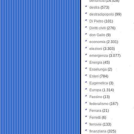
denuncia
(14.528)
destra
(573)
destradipopolo
(99)
Di Pietro
(101)
Diritti civili
(276)
don Gallo
(9)
economia
(2.331)
elezioni
(3.303)
emergenza
(3.077)
Energia
(45)
Esselunga
(2)
Esteri
(784)
Eugenetica
(3)
Europa
(1.314)
Fassino
(13)
federalismo
(167)
Ferrara
(21)
Ferretti
(6)
ferrovie
(133)
finanziaria
(325)