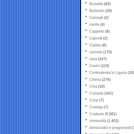
Brunetta
(83)
Burlando
(26)
Camogli
(2)
canile
(4)
Cappello
(8)
Caprotti
(2)
Caritas
(6)
carovita
(170)
casa
(247)
Casini
(119)
Centrodestra in Liguria
(35
Chiesa
(276)
Cina
(10)
Comune
(342)
Coop
(7)
Cossiga
(7)
Costume
(5.581)
criminalità
(1.402)
democratici e progressisti
(