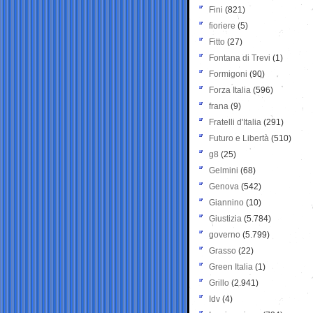
Fini
(821)
fioriere
(5)
Fitto
(27)
Fontana di Trevi
(1)
Formigoni
(90)
Forza Italia
(596)
frana
(9)
Fratelli d'Italia
(291)
Futuro e Libertà
(510)
g8
(25)
Gelmini
(68)
Genova
(542)
Giannino
(10)
Giustizia
(5.784)
governo
(5.799)
Grasso
(22)
Green Italia
(1)
Grillo
(2.941)
Idv
(4)