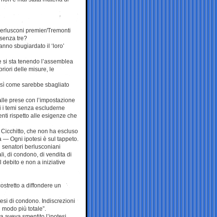
Berlusconi premier/Tremonti
 senza tre?
anno sbugiardato il ‘loro’
ove si sta tenendo l’assemblea
iori delle misure, le
osì come sarebbe sbagliato
alle prese con l’impostazione
tti i temi senza escluderne
ti rispetto alle esigenze che
 Cicchitto, che non ha escluso
ta — Ogni ipotesi è sul tappeto.
i senatori berlusconiani
li, di condono, di vendita di
 debito e non a iniziative
costretto a diffondere un
esi di condono. Indiscrezioni
 modo più totale”.
ta aveva smentito l’ipotesi