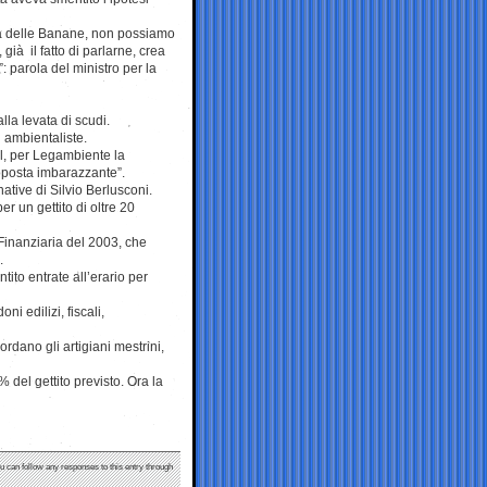
ca delle Banane, non possiamo
già il fatto di parlarne, crea
 parola del ministro per la
lla levata di scudi.
i ambientaliste.
dl, per Legambiente la
roposta imbarazzante”.
ative di Silvio Berlusconi.
 un gettito di oltre 20
 Finanziaria del 2003, che
.
tito entrate all’erario per
ni edilizi, fiscali,
rdano gli artigiani mestrini,
 del gettito previsto. Ora la
ou can follow any responses to this entry through