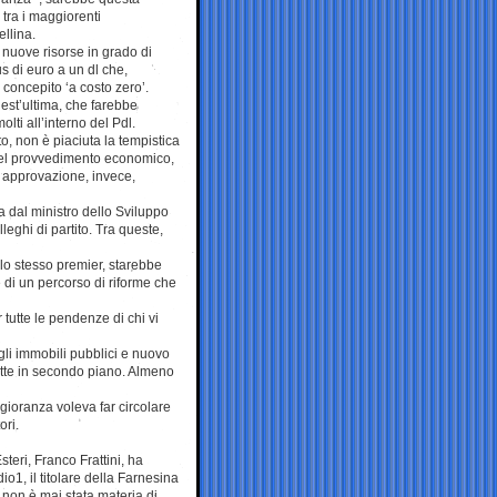
o tra i maggiorenti
ellina.
 nuove risorse in grado di
s di euro a un dl che,
 concepito ‘a costo zero’.
uest’ultima, che farebbe
olti all’interno del Pdl.
sto, non è piaciuta la tempistica
el provvedimento economico,
i approvazione, invece,
a dal ministro dello Sviluppo
eghi di partito. Tra queste,
lo stesso premier, starebbe
 di un percorso di riforme che
tutte le pendenze di chi vi
gli immobili pubblici e nuovo
mette in secondo piano. Almeno
gioranza voleva far circolare
ori.
steri, Franco Frattini, ha
1, il titolare della Farnesina
 non è mai stata materia di