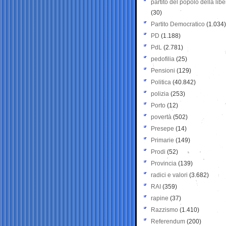
partito del popolo della libe
(30)
Partito Democratico
(1.034)
PD
(1.188)
PdL
(2.781)
pedofilia
(25)
Pensioni
(129)
Politica
(40.842)
polizia
(253)
Porto
(12)
povertà
(502)
Presepe
(14)
Primarie
(149)
Prodi
(52)
Provincia
(139)
radici e valori
(3.682)
RAI
(359)
rapine
(37)
Razzismo
(1.410)
Referendum
(200)