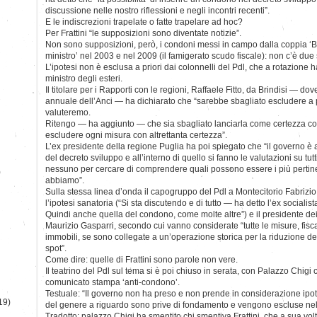
discussione nelle nostro riflessioni e negli incontri recenti”.
E le indiscrezioni trapelate o fatte trapelare ad hoc?
Per Frattini “le supposizioni sono diventate notizie”.
Non sono supposizioni, però, i condoni messi in campo dalla coppia ‘
ministro’ nel 2003 e nel 2009 (il famigerato scudo fiscale): non c’è due
L’ipotesi non è esclusa a priori dai colonnelli del Pdl, che a rotazione h
ministro degli esteri.
Il titolare per i Rapporti con le regioni, Raffaele Fitto, da Brindisi — d
annuale dell’Anci — ha dichiarato che “sarebbe sbagliato escludere a pr
valuteremo.
Ritengo — ha aggiunto — che sia sbagliato lanciarla come certezza c
escludere ogni misura con altrettanta certezza”.
L’ex presidente della regione Puglia ha poi spiegato che “il governo è 
del decreto sviluppo e all’interno di quello si fanno le valutazioni su tu
nessuno per cercare di comprendere quali possono essere i più pertinen
)
abbiamo”.
Sulla stessa linea d’onda il capogruppo del Pdl a Montecitorio Fabrizio
l’ipotesi sanatoria (“Si sta discutendo e di tutto — ha detto l’ex socialis
Quindi anche quella del condono, come molte altre”) e il presidente de
Maurizio Gasparri, secondo cui vanno considerate “tutte le misure, fisca
immobili, se sono collegate a un’operazione storica per la riduzione del
spot”.
Come dire: quelle di Frattini sono parole non vere.
Il teatrino del Pdl sul tema si è poi chiuso in serata, con Palazzo Chigi 
comunicato stampa ‘anti-condono’.
Testuale: “Il governo non ha preso e non prende in considerazione ipot
19)
del genere a riguardo sono prive di fondamento e vengono escluse nel
Tradotto: palazzo Chigi ha smentito chi smentiva Frattini, che a sua vol