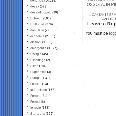
denuncia
(14.528)
OSSOLA, IN P
destra
(573)
destradipopolo
(99)
IL CANTANTE ERM
Di Pietro
(101)
GALERA S
Leave a Rep
Diritti civili
(276)
don Gallo
(9)
You must be
log
economia
(2.331)
elezioni
(3.303)
emergenza
(3.077)
Energia
(45)
Esselunga
(2)
Esteri
(784)
Eugenetica
(3)
Europa
(1.314)
Fassino
(13)
federalismo
(167)
Ferrara
(21)
Ferretti
(6)
ferrovie
(133)
finanziaria
(325)