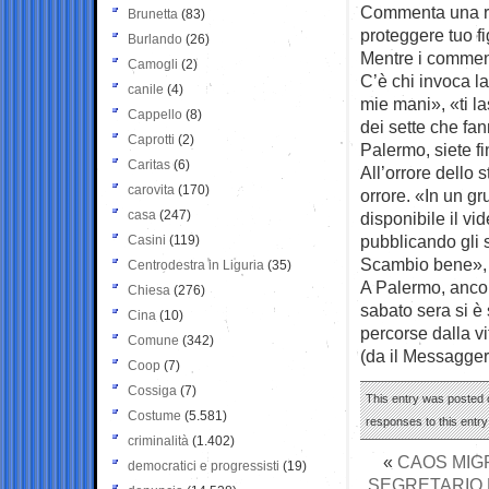
Commenta una rag
Brunetta
(83)
proteggere tuo f
Burlando
(26)
Mentre i comment
Camogli
(2)
C’è chi invoca la
canile
(4)
mie mani», «ti la
Cappello
(8)
dei sette che fan
Caprotti
(2)
Palermo, siete fin
Caritas
(6)
All’orrore dello 
carovita
(170)
orrore. «In un g
casa
(247)
disponibile il v
pubblicando gli 
Casini
(119)
Scambio bene», 
Centrodestra in Liguria
(35)
A Palermo, ancora
Chiesa
(276)
sabato sera si è 
Cina
(10)
percorse dalla vi
Comune
(342)
(da il Messagger
Coop
(7)
Cossiga
(7)
This entry was posted o
Costume
(5.581)
responses to this entr
criminalità
(1.402)
«
CAOS MIG
democratici e progressisti
(19)
SEGRETARIO 