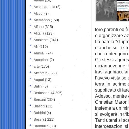
Aborto
(20)
Acca Larentia
(2)
Alcool
(3)
Alemanno
(150)
Alfano
(315)
loro parenti ed è
Alitalia
(123)
e organizzare azi
Ambiente
(341)
La parola “stupro
AN
(210)
e anche su TikTok
che contengono i
Animali
(74)
Gli stessi aggre
Arancioni
(2)
diciannovenne, h
arte
(175)
frasi agghiaccia
Attentato
(329)
l’avevo vista sol
Auguri
(13)
terra, in lacrim
Batini
(3)
supplicato di far
Berlusconi
(4.295)
Adesso, mentre A
Bersani
(234)
Christian Maroni
Biasotti
(12)
insieme a un mino
Boldrini
(4)
si svolgerà in tr
Bossi
(1.221)
Tanti utenti si s
intercettazioni s
Brambilla
(38)