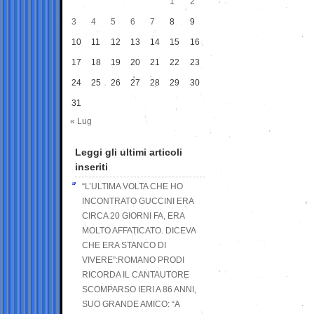
1
2
3
4
5
6
7
8
9
10
11
12
13
14
15
16
17
18
19
20
21
22
23
24
25
26
27
28
29
30
31
« Lug
Leggi gli ultimi articoli
inseriti
“L’ULTIMA VOLTA CHE HO
INCONTRATO GUCCINI ERA
CIRCA 20 GIORNI FA, ERA
MOLTO AFFATICATO. DICEVA
CHE ERA STANCO DI
VIVERE”:ROMANO PRODI
RICORDA IL CANTAUTORE
SCOMPARSO IERI A 86 ANNI,
SUO GRANDE AMICO: “A