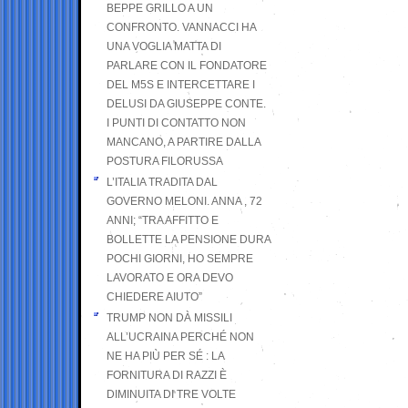
BEPPE GRILLO A UN
CONFRONTO. VANNACCI HA
UNA VOGLIA MATTA DI
PARLARE CON IL FONDATORE
DEL M5S E INTERCETTARE I
DELUSI DA GIUSEPPE CONTE.
I PUNTI DI CONTATTO NON
MANCANO, A PARTIRE DALLA
POSTURA FILORUSSA
L’ITALIA TRADITA DAL
GOVERNO MELONI. ANNA , 72
ANNI; “TRA AFFITTO E
BOLLETTE LA PENSIONE DURA
POCHI GIORNI, HO SEMPRE
LAVORATO E ORA DEVO
CHIEDERE AIUTO”
TRUMP NON DÀ MISSILI
ALL’UCRAINA PERCHÉ NON
NE HA PIÙ PER SÉ : LA
FORNITURA DI RAZZI È
DIMINUITA DI TRE VOLTE