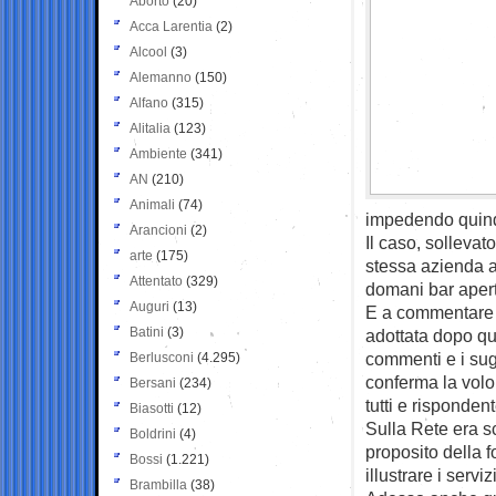
Aborto
(20)
Acca Larentia
(2)
Alcool
(3)
Alemanno
(150)
Alfano
(315)
Alitalia
(123)
Ambiente
(341)
AN
(210)
Animali
(74)
impedendo quindi
Arancioni
(2)
Il caso, sollevat
arte
(175)
stessa azienda a 
Attentato
(329)
domani bar aperto
Auguri
(13)
E a commentare i
Batini
(3)
adottata dopo qu
commenti e i sug
Berlusconi
(4.295)
conferma la volon
Bersani
(234)
tutti e risponde
Biasotti
(12)
Sulla Rete era s
Boldrini
(4)
proposito della f
Bossi
(1.221)
illustrare i servi
Brambilla
(38)