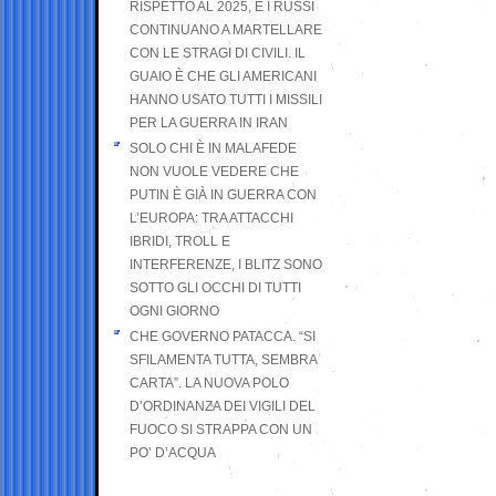
RISPETTO AL 2025, E I RUSSI
CONTINUANO A MARTELLARE
CON LE STRAGI DI CIVILI. IL
GUAIO È CHE GLI AMERICANI
HANNO USATO TUTTI I MISSILI
PER LA GUERRA IN IRAN
SOLO CHI È IN MALAFEDE
NON VUOLE VEDERE CHE
PUTIN È GIÀ IN GUERRA CON
L’EUROPA: TRA ATTACCHI
IBRIDI, TROLL E
INTERFERENZE, I BLITZ SONO
SOTTO GLI OCCHI DI TUTTI
OGNI GIORNO
CHE GOVERNO PATACCA. “SI
SFILAMENTA TUTTA, SEMBRA
CARTA”. LA NUOVA POLO
D’ORDINANZA DEI VIGILI DEL
FUOCO SI STRAPPA CON UN
PO’ D’ACQUA