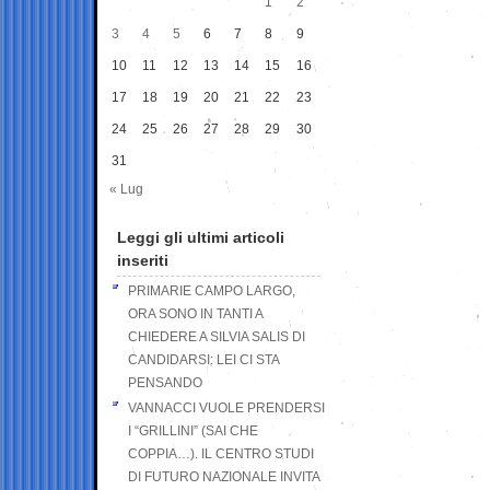
1
2
3
4
5
6
7
8
9
10
11
12
13
14
15
16
17
18
19
20
21
22
23
24
25
26
27
28
29
30
31
« Lug
Leggi gli ultimi articoli
inseriti
PRIMARIE CAMPO LARGO,
ORA SONO IN TANTI A
CHIEDERE A SILVIA SALIS DI
CANDIDARSI: LEI CI STA
PENSANDO
VANNACCI VUOLE PRENDERSI
I “GRILLINI” (SAI CHE
COPPIA…). IL CENTRO STUDI
DI FUTURO NAZIONALE INVITA