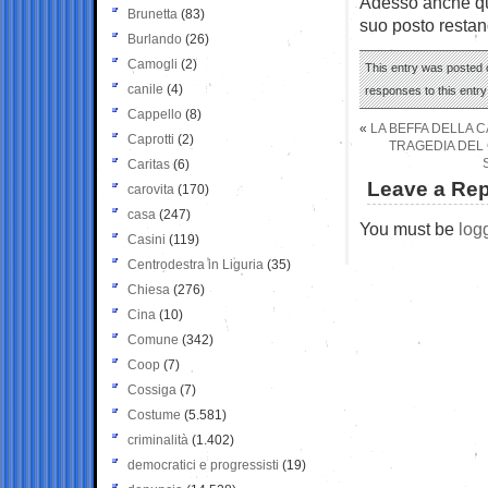
Adesso anche qu
Brunetta
(83)
suo posto restano
Burlando
(26)
Camogli
(2)
This entry was posted 
canile
(4)
responses to this entr
Cappello
(8)
«
LA BEFFA DELLA 
Caprotti
(2)
TRAGEDIA DEL 
Caritas
(6)
Leave a Rep
carovita
(170)
casa
(247)
You must be
log
Casini
(119)
Centrodestra in Liguria
(35)
Chiesa
(276)
Cina
(10)
Comune
(342)
Coop
(7)
Cossiga
(7)
Costume
(5.581)
criminalità
(1.402)
democratici e progressisti
(19)