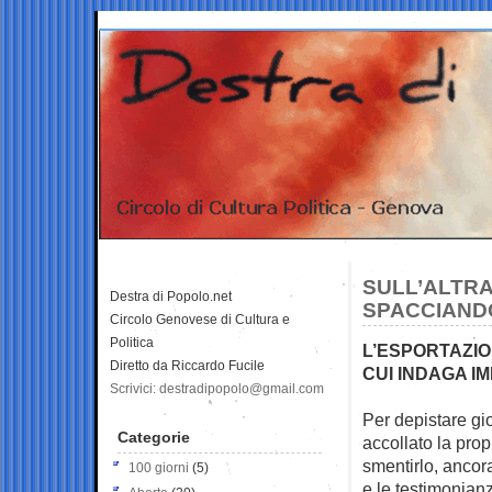
SULL’ALTRA
Destra di Popolo.net
SPACCIAND
Circolo Genovese di Cultura e
Politica
L’ESPORTAZI
Diretto da Riccardo Fucile
CUI INDAGA I
Scrivici: destradipopolo@gmail.com
Per depistare gio
Categorie
accollato la propr
smentirlo, ancor
100 giorni
(5)
e le testimonian