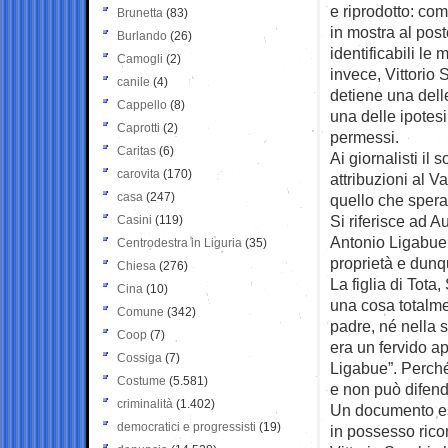
e riprodotto: com
Brunetta
(83)
in mostra al post
Burlando
(26)
identificabili l
Camogli
(2)
invece, Vittorio 
canile
(4)
detiene una delle
Cappello
(8)
una delle ipotesi
Caprotti
(2)
permessi.
Caritas
(6)
Ai giornalisti il
carovita
(170)
attribuzioni al V
casa
(247)
quello che sperav
Si riferisce ad 
Casini
(119)
Antonio Ligabue 
Centrodestra in Liguria
(35)
proprietà e dunqu
Chiesa
(276)
La figlia di Tot
Cina
(10)
una cosa totalmen
Comune
(342)
padre, né nella 
Coop
(7)
era un fervido a
Cossiga
(7)
Ligabue”. Perché
Costume
(5.581)
e non può difende
criminalità
(1.402)
Un documento escl
democratici e progressisti
(19)
in possesso rico