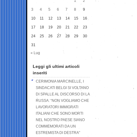
1
2
3
4
5
6
7
8
9
10
11
12
13
14
15
16
17
18
19
20
21
22
23
24
25
26
27
28
29
30
31
« Lug
Leggi gli ultimi articoli
inseriti
CERIMONIA MARCINELLE, I
SINDACATI BELGI SI VOLTANO
DI SPALLE AL DISCORSO DI LA
RUSSA: “NON VOGLIAMO CHE
LAVORATORI IMMIGRATI
ITALIANI CHE SONO MORTI
NEL NOSTRO PAESE SIANO
COMMEMORATI DA UN
ESTREMISTA DI DESTRA”