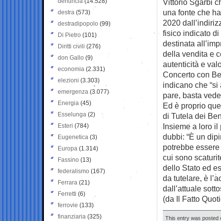
denuncia
(14.528)
Vittorio Sgarbi c
una fonte che ha 
destra
(573)
2020 dall’indiri
destradipopolo
(99)
fisico indicato di
Di Pietro
(101)
destinata all’imp
Diritti civili
(276)
della vendita e c
don Gallo
(9)
autenticità e va
economia
(2.331)
Concerto con Bevi
elezioni
(3.303)
indicano che “si 
emergenza
(3.077)
pare, basta vede
Energia
(45)
Ed è proprio quel
Esselunga
(2)
di Tutela dei Ben
Insieme a loro i
Esteri
(784)
dubbi: “È un dip
Eugenetica
(3)
potrebbe essere p
Europa
(1.314)
cui sono scaturit
Fassino
(13)
dello Stato ed e
federalismo
(167)
da tutelare, è l’
Ferrara
(21)
dall’attuale sotto
Ferretti
(6)
(da Il Fatto Quot
ferrovie
(133)
finanziaria
(325)
This entry was posted 