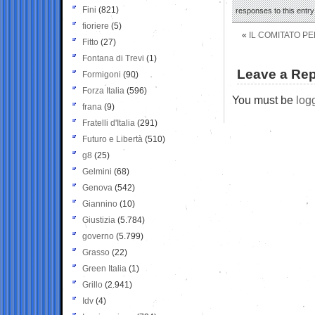
Fini
(821)
responses to this entr
fioriere
(5)
«
IL COMITATO P
Fitto
(27)
Fontana di Trevi
(1)
Leave a Rep
Formigoni
(90)
Forza Italia
(596)
You must be
log
frana
(9)
Fratelli d'Italia
(291)
Futuro e Libertà
(510)
g8
(25)
Gelmini
(68)
Genova
(542)
Giannino
(10)
Giustizia
(5.784)
governo
(5.799)
Grasso
(22)
Green Italia
(1)
Grillo
(2.941)
Idv
(4)