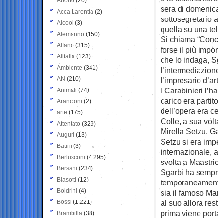
Aborto
(20)
sera di domenica
Acca Larentia
(2)
sottosegretario al
Alcool
(3)
quella su una tel
Alemanno
(150)
Si chiama “Conce
Alfano
(315)
forse il più impo
Alitalia
(123)
che lo indaga, S
Ambiente
(341)
l’intermediazion
AN
(210)
l’impresario d’ar
I Carabinieri l’
Animali
(74)
carico era partit
Arancioni
(2)
dell’opera era ce
arte
(175)
Colle, a sua volt
Attentato
(329)
Mirella Setzu. Gal
Auguri
(13)
Setzu si era imp
Batini
(3)
internazionale, a
Berlusconi
(4.295)
svolta a Maastric
Bersani
(234)
Sgarbi ha sempre
Biasotti
(12)
temporaneamente 
Boldrini
(4)
sia il famoso Ma
Bossi
(1.221)
al suo allora res
prima viene port
Brambilla
(38)