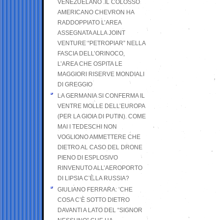
VENEZUELANO .IL COLOSSO
AMERICANO CHEVRON HA
RADDOPPIATO L’AREA
ASSEGNATA ALLA JOINT
VENTURE “PETROPIAR” NELLA
FASCIA DELL’ORINOCO,
L’AREA CHE OSPITA LE
MAGGIORI RISERVE MONDIALI
DI GREGGIO
LA GERMANIA SI CONFERMA IL
VENTRE MOLLE DELL’EUROPA
(PER LA GIOIA DI PUTIN). COME
MAI I TEDESCHI NON
VOGLIONO AMMETTERE CHE
DIETRO AL CASO DEL DRONE
PIENO DI ESPLOSIVO
RINVENUTO ALL’AEROPORTO
DI LIPSIA C’È LA RUSSIA?
GIULIANO FERRARA: ’CHE
COSA C’È SOTTO DIETRO
DAVANTI A LATO DEL “SIGNOR