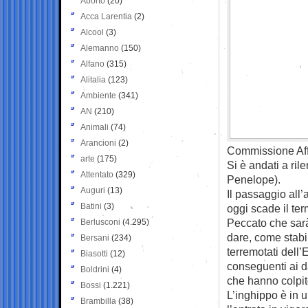
Aborto
(20)
Acca Larentia
(2)
Alcool
(3)
Alemanno
(150)
Alfano
(315)
Alitalia
(123)
Ambiente
(341)
AN
(210)
Animali
(74)
Arancioni
(2)
Commissione Affa
arte
(175)
Si è andati a rile
Attentato
(329)
Penelope).
Auguri
(13)
Il passaggio all
Batini
(3)
oggi scade il te
Peccato che sarà
Berlusconi
(4.295)
dare, come stabili
Bersani
(234)
terremotati dell’E
Biasotti
(12)
conseguenti ai da
Boldrini
(4)
che hanno colpito
Bossi
(1.221)
L’inghippo è in u
Brambilla
(38)