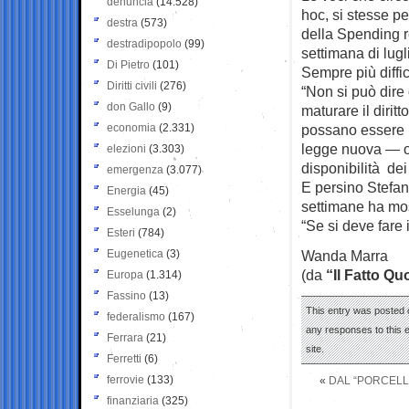
denuncia
(14.528)
hoc, si stesse 
destra
(573)
della Spending r
destradipopolo
(99)
settimana di lugl
Di Pietro
(101)
Sempre più diffic
Diritti civili
(276)
“Non si può dire 
don Gallo
(9)
maturare il diri
economia
(2.331)
possano essere ri
legge nuova — o 
elezioni
(3.303)
disponibilità dei 
emergenza
(3.077)
E persino Stefano
Energia
(45)
settimane ha mos
Esselunga
(2)
“Se si deve fare i
Esteri
(784)
Eugenetica
(3)
Wanda Marra
(da
“Il Fatto Qu
Europa
(1.314)
Fassino
(13)
This entry was posted o
federalismo
(167)
any responses to this 
Ferrara
(21)
site.
Ferretti
(6)
ferrovie
(133)
«
DAL “PORCELL
finanziaria
(325)