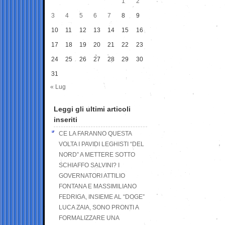
1
2
3
4
5
6
7
8
9
10
11
12
13
14
15
16
17
18
19
20
21
22
23
24
25
26
27
28
29
30
31
« Lug
Leggi gli ultimi articoli
inseriti
CE LA FARANNO QUESTA
VOLTA I PAVIDI LEGHISTI “DEL
NORD” A METTERE SOTTO
SCHIAFFO SALVINI? I
GOVERNATORI ATTILIO
FONTANA E MASSIMILIANO
FEDRIGA, INSIEME AL “DOGE”
LUCA ZAIA, SONO PRONTI A
FORMALIZZARE UNA