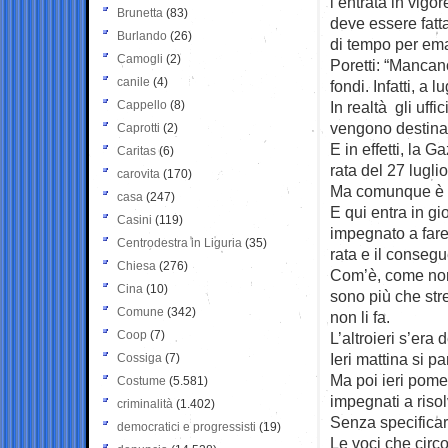
l’entrata in vigo
Brunetta
(83)
deve essere fatt
Burlando
(26)
di tempo per ema
Camogli
(2)
Poretti: “Mancano
canile
(4)
fondi. Infatti, a 
Cappello
(8)
In realtà gli uff
vengono destinati
Caprotti
(2)
E in effetti, la 
Caritas
(6)
rata del 27 luglio
carovita
(170)
Ma comunque è di
casa
(247)
E qui entra in gi
Casini
(119)
impegnato a fare 
Centrodestra in Liguria
(35)
rata e il consegu
Chiesa
(276)
Com’è, come non 
Cina
(10)
sono più che stre
Comune
(342)
non li fa.
Coop
(7)
L’altroieri s’era
Ieri mattina si pa
Cossiga
(7)
Ma poi ieri pomer
Costume
(5.581)
impegnati a risol
criminalità
(1.402)
Senza specifica
democratici e progressisti
(19)
Le voci che circ