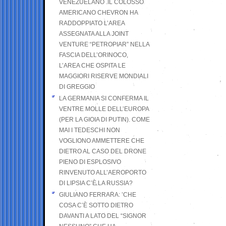
VENEZUELANO .IL COLOSSO
AMERICANO CHEVRON HA
RADDOPPIATO L’AREA
ASSEGNATA ALLA JOINT
VENTURE “PETROPIAR” NELLA
FASCIA DELL’ORINOCO,
L’AREA CHE OSPITA LE
MAGGIORI RISERVE MONDIALI
DI GREGGIO
LA GERMANIA SI CONFERMA IL
VENTRE MOLLE DELL’EUROPA
(PER LA GIOIA DI PUTIN). COME
MAI I TEDESCHI NON
VOGLIONO AMMETTERE CHE
DIETRO AL CASO DEL DRONE
PIENO DI ESPLOSIVO
RINVENUTO ALL’AEROPORTO
DI LIPSIA C’È LA RUSSIA?
GIULIANO FERRARA: ’CHE
COSA C’È SOTTO DIETRO
DAVANTI A LATO DEL “SIGNOR