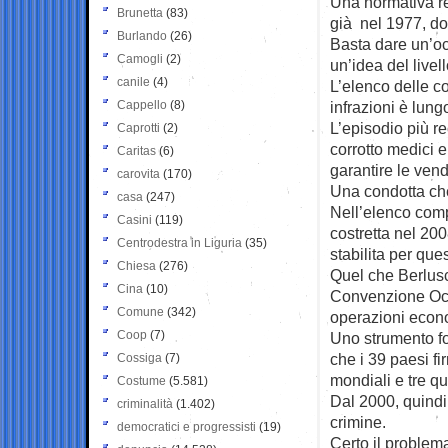
Una normativa re
Brunetta
(83)
già nel 1977, d
Burlando
(26)
Basta dare un’occ
Camogli
(2)
un’idea del livel
canile
(4)
L’elenco delle co
Cappello
(8)
infrazioni è lungo
L’episodio più r
Caprotti
(2)
corrotto medici e
Caritas
(6)
garantire le vendi
carovita
(170)
Una condotta che
casa
(247)
Nell’elenco com
Casini
(119)
costretta nel 20
Centrodestra in Liguria
(35)
stabilita per que
Chiesa
(276)
Quel che Berlusco
Cina
(10)
Convenzione Ocse 
Comune
(342)
operazioni econo
Coop
(7)
Uno strumento fo
che i 39 paesi fi
Cossiga
(7)
mondiali e tre qua
Costume
(5.581)
Dal 2000, quindi
criminalità
(1.402)
crimine.
democratici e progressisti
(19)
Certo il problem