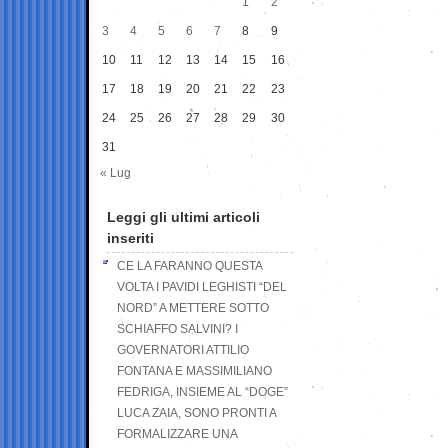
1
2
3
4
5
6
7
8
9
10
11
12
13
14
15
16
17
18
19
20
21
22
23
24
25
26
27
28
29
30
31
« Lug
Leggi gli ultimi articoli
inseriti
CE LA FARANNO QUESTA
VOLTA I PAVIDI LEGHISTI “DEL
NORD” A METTERE SOTTO
SCHIAFFO SALVINI? I
GOVERNATORI ATTILIO
FONTANA E MASSIMILIANO
FEDRIGA, INSIEME AL “DOGE”
LUCA ZAIA, SONO PRONTI A
FORMALIZZARE UNA