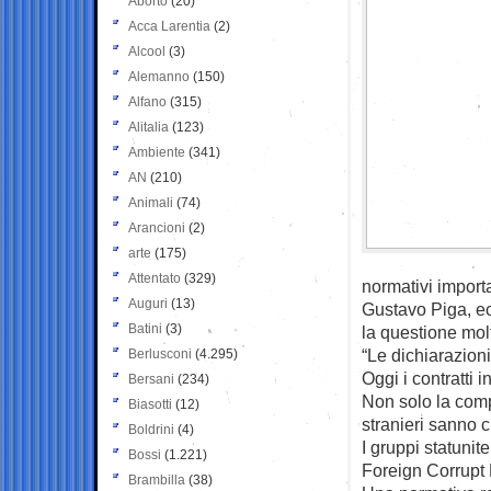
Aborto
(20)
Acca Larentia
(2)
Alcool
(3)
Alemanno
(150)
Alfano
(315)
Alitalia
(123)
Ambiente
(341)
AN
(210)
Animali
(74)
Arancioni
(2)
arte
(175)
Attentato
(329)
normativi importa
Auguri
(13)
Gustavo Piga, e
Batini
(3)
la questione molt
“Le dichiarazion
Berlusconi
(4.295)
Oggi i contratti 
Bersani
(234)
Non solo la comp
Biasotti
(12)
stranieri sanno 
Boldrini
(4)
I gruppi statunit
Bossi
(1.221)
Foreign Corrupt 
Brambilla
(38)