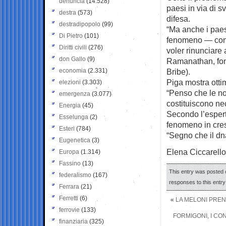
denuncia
(14.528)
paesi in via di s
destra
(573)
difesa.
destradipopolo
(99)
“Ma anche i paes
Di Pietro
(101)
fenomeno — conti
Diritti civili
(276)
voler rinunciare
don Gallo
(9)
Ramanathan, fond
economia
(2.331)
Bribe).
Piga mostra ottim
elezioni
(3.303)
“Penso che le no
emergenza
(3.077)
costituiscono ne
Energia
(45)
Secondo l’esper
Esselunga
(2)
fenomeno in cres
Esteri
(784)
“Segno che il dn
Eugenetica
(3)
Elena Ciccarello
Europa
(1.314)
Fassino
(13)
This entry was posted o
federalismo
(167)
responses to this entr
Ferrara
(21)
Ferretti
(6)
«
LA MELONI PREN
ferrovie
(133)
FORMIGONI, I CON
finanziaria
(325)