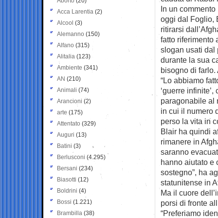
Aborto
(20)
In un commento p
Acca Larentia
(2)
oggi dal Foglio, 
Alcool
(3)
ritirarsi dall’Afg
Alemanno
(150)
fatto riferimento 
Alfano
(315)
slogan usati dal 
Alitalia
(123)
durante la sua 
Ambiente
(341)
bisogno di farlo. 
AN
(210)
“Lo abbiamo fatt
‘guerre infinite
Animali
(74)
paragonabile al n
Arancioni
(2)
in cui il numero
arte
(175)
perso la vita in
Attentato
(329)
Blair ha quindi 
Auguri
(13)
rimanere in Afgh
Batini
(3)
saranno evacuati
Berlusconi
(4.295)
hanno aiutato e c
Bersani
(234)
sostegno”, ha agg
Biasotti
(12)
statunitense in A
Boldrini
(4)
Ma il cuore dell’
Bossi
(1.221)
porsi di fronte al
“Preferiamo iden
Brambilla
(38)