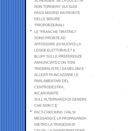
SCHENGEN. SE LA DUCETTA
NON TORNERA’ SUI SUOI
PASSI MADRID HA PRONTE
DELLE MISURE
“PROPORZIONALI
LE “FRANCHE TIRATRICI”
SONO PRONTE AD
AFFOSSARE (DI NUOVO) LA
LEGGE ELETTORALE? IL
BLUFF SULLE PREFERENZE
ANNUNCIATO CON TONI
TRIONFALISTICI DA MELONI E
ALLEATI FA INCAZZARE LE
PARLAMENTARI DEL
CENTRODESTRA,
INCAROGNITE
SULL’ALTERNANZA DI GENERE
CHE NON C’E’
FACT-CHECKING: I FALSI
MESSAGGI E LA PROPAGANDA
DIETRO LA TRAGEDIA DI
CEUTA: LA DISINFORMAZIONE