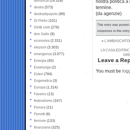
denuncia
(14.528)
nostra politica a
termine.
destra
(573)
(da agenzie)
destradipopolo
(99)
Di Pietro
(101)
This entry was posted o
Diritti civili
(276)
responses to this entr
don Gallo
(9)
economia
(2.331)
«
L’AMBASCIATOR
elezioni
(3.303)
LA CASA EDITRIC
emergenza
(3.077)
GRE
Leave a Rep
Energia
(45)
Esselunga
(2)
You must be
log
Esteri
(784)
Eugenetica
(3)
Europa
(1.314)
Fassino
(13)
federalismo
(167)
Ferrara
(21)
Ferretti
(6)
ferrovie
(133)
finanziaria
(325)