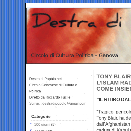
TONY BLAIR
Destra di Popolo.net
L’ISLAM RA
Circolo Genovese di Cultura e
COME INSIE
Politica
Diretto da Riccardo Fucile
“IL RITIRO D
Scrivici: destradipopolo@gmail.com
“Tragico, pericol
Categorie
Tony
Blair, ha des
dall’Afghanistan
100 giorni
(5)
caduta di Kabul 