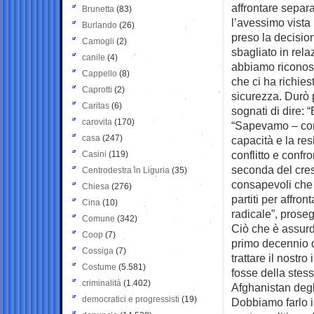
affrontare separ
Brunetta
(83)
l’avessimo vista
Burlando
(26)
preso la decision
Camogli
(2)
sbagliato in rela
canile
(4)
abbiamo riconosc
Cappello
(8)
che ci ha richies
Caprotti
(2)
sicurezza. Durò 
Caritas
(6)
sognati di dire:
carovita
(170)
“Sapevamo – cont
casa
(247)
capacità e la res
conflitto e confr
Casini
(119)
seconda del cres
Centrodestra in Liguria
(35)
consapevoli che s
Chiesa
(276)
partiti per affro
Cina
(10)
radicale”, proseg
Comune
(342)
Ciò che è assurd
Coop
(7)
primo decennio do
Cossiga
(7)
trattare il nost
Costume
(5.581)
fosse della stes
criminalità
(1.402)
Afghanistan degl
democratici e progressisti
(19)
Dobbiamo farlo i