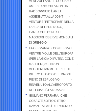
VENEZUELANO .IL COLOSSO
AMERICANO CHEVRON HA
RADDOPPIATO L’AREA
ASSEGNATA ALLA JOINT
VENTURE “PETROPIAR” NELLA
FASCIA DELL’ORINOCO,
L’AREA CHE OSPITA LE
MAGGIORI RISERVE MONDIALI
DI GREGGIO
LA GERMANIA SI CONFERMA IL
VENTRE MOLLE DELL’EUROPA
(PER LA GIOIA DI PUTIN). COME
MAI I TEDESCHI NON
VOGLIONO AMMETTERE CHE
DIETRO AL CASO DEL DRONE
PIENO DI ESPLOSIVO
RINVENUTO ALL’AEROPORTO
DI LIPSIA C’È LA RUSSIA?
GIULIANO FERRARA: ’CHE
COSA C’È SOTTO DIETRO
DAVANTI A LATO DEL “SIGNOR