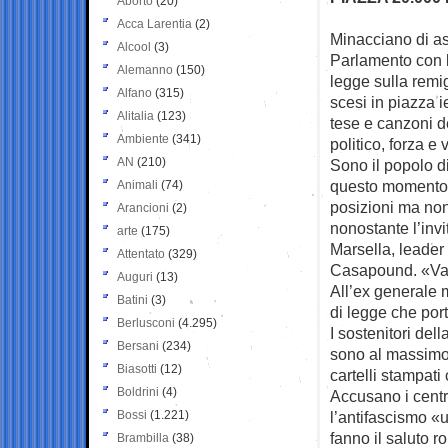
Aborto
(20)
Acca Larentia
(2)
Minacciano di as
Alcool
(3)
Parlamento con 
Alemanno
(150)
legge sulla remig
Alfano
(315)
scesi in piazza i
Alitalia
(123)
tese e canzoni d
Ambiente
(341)
politico, forza e v
AN
(210)
Sono il popolo d
questo momento i
Animali
(74)
posizioni ma non
Arancioni
(2)
nonostante l’inv
arte
(175)
Marsella, leader
Attentato
(329)
Casapound. «Van
Auguri
(13)
All’ex generale 
Batini
(3)
di legge che por
Berlusconi
(4.295)
I sostenitori del
Bersani
(234)
sono al massimo 
Biasotti
(12)
cartelli stampati
Boldrini
(4)
Accusano i centr
Bossi
(1.221)
l’antifascismo «u
fanno il saluto r
Brambilla
(38)