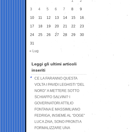
1
2
3
4
5
6
7
8
9
10
11
12
13
14
15
16
17
18
19
20
21
22
23
24
25
26
27
28
29
30
31
« Lug
Leggi gli ultimi articoli
inseriti
CE LA FARANNO QUESTA
VOLTA I PAVIDI LEGHISTI “DEL
NORD” A METTERE SOTTO
SCHIAFFO SALVINI? I
GOVERNATORI ATTILIO
FONTANA E MASSIMILIANO
FEDRIGA, INSIEME AL “DOGE”
LUCA ZAIA, SONO PRONTI A
FORMALIZZARE UNA