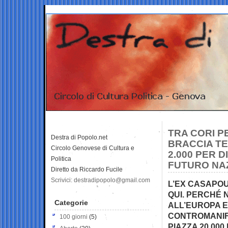
TRA CORI P
Destra di Popolo.net
BRACCIA TE
Circolo Genovese di Cultura e
2.000 PER 
Politica
FUTURO NAZ
Diretto da Riccardo Fucile
Scrivici: destradipopolo@gmail.com
L’EX CASAPO
QUI. PERCHÉ N
Categorie
ALL’EUROPA E
CONTROMANIFE
100 giorni
(5)
PIAZZA 20.00