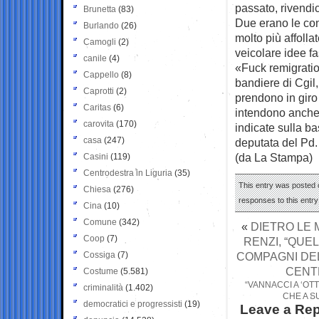
passato, rivendica
Brunetta
(83)
Due erano le co
Burlando
(26)
molto più affolla
Camogli
(2)
veicolare idee fa
canile
(4)
«Fuck remigratio
Cappello
(8)
bandiere di Cgil
Caprotti
(2)
prendono in giro g
Caritas
(6)
intendono anche 
carovita
(170)
indicate sulla b
casa
(247)
deputata del Pd.
(da La Stampa)
Casini
(119)
Centrodestra in Liguria
(35)
This entry was posted 
Chiesa
(276)
responses to this entr
Cina
(10)
Comune
(342)
«
DIETRO LE 
Coop
(7)
RENZI, “QUE
Cossiga
(7)
COMPAGNI DEL
CENT
Costume
(5.581)
“VANNACCI A ‘OT
criminalità
(1.402)
CHE A S
democratici e progressisti
(19)
Leave a Rep