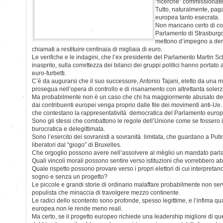
“ricerche” commissionate d
Tutto, naturalmente, paga
europea tanto esecrata.
Non mancano certo di coe
Parlamento di Strasburgo:
mettono d’impegno a deru
chiamati a restituire centinaia di migliaia di euro.
Le verifiche e le indagini, che l’ex presidente del Parlamento Martin S
inasprito, sulla correttezza dei bilanci dei gruppi politici hanno portato 
euro-furbetti.
C’è da augurarsi che il suo successore, Antonio Tajani, eletto da una 
prosegua nell’opera di controllo e di risanamento con altrettanta solerz
Ma probabilmente non è un caso che chi ha maggiormente abusato dei
dai contribuenti europei venga proprio dalle file dei movimenti anti-Ue
che contestano la rappresentatività democratica del Parlamento euro
Sono gli stessi che combattono le regole dell’Unione come se fossero il
burocratica e delegittimata.
Sono l’esercito dei sovranisti a sovranità limitata, che guardano a Put
liberatori dal “giogo” di Bruxelles.
Che orgoglio possono avere nell’assolvere al meglio un mandato par
Quali vincoli morali possono sentire verso istituzioni che vorrebbero a
Quale rispetto possono provare verso i propri elettori di cui interpretan
sogno e senza un progetto?
Le piccole e grandi storie di ordinario malaffare probabilmente non se
populista che minaccia di travolgere mezzo continente.
Le radici dello scontento sono profonde, spesso legittime, e l’infima qual
europea non le rende meno reali.
Ma certo, se il progetto europeo richiede una leadership migliore di quel