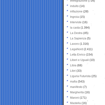
Immigrazione
(734)
indulto
(14)
inflazione
(26)
Ingroia
(15)
Interviste
(16)
la casta
(1.394)
La Destra
(45)
La Sapienza
(5)
Lavoro
(1.316)
LegaNord
(2.411)
Letta Enrico
(154)
Liberi e Uguali
(10)
Libia
(68)
Libri
(33)
Liguria Futurista
(25)
mafia
(543)
manifesto
(7)
Margherita
(16)
Maroni
(171)
Mastella
(16)