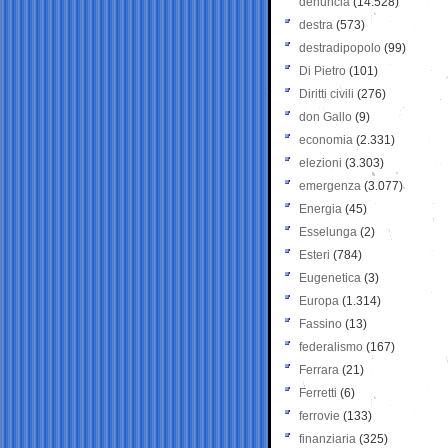
denuncia
(14.528)
destra
(573)
destradipopolo
(99)
Di Pietro
(101)
Diritti civili
(276)
don Gallo
(9)
economia
(2.331)
elezioni
(3.303)
emergenza
(3.077)
Energia
(45)
Esselunga
(2)
Esteri
(784)
Eugenetica
(3)
Europa
(1.314)
Fassino
(13)
federalismo
(167)
Ferrara
(21)
Ferretti
(6)
ferrovie
(133)
finanziaria
(325)