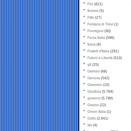
Fini
(821)
fioriere
(5)
Fitto
(27)
Fontana di Trevi
(1)
Formigoni
(90)
Forza Italia
(596)
frana
(9)
Fratelli d'Italia
(291)
Futuro e Libertà
(510)
g8
(25)
Gelmini
(68)
Genova
(542)
Giannino
(10)
Giustizia
(5.784)
governo
(5.799)
Grasso
(22)
Green Italia
(1)
Grillo
(2.941)
Idv
(4)