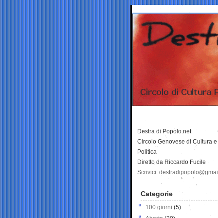
Destra di Popolo.net
Circolo Genovese di Cultura e
Politica
Diretto da Riccardo Fucile
Scrivici: destradipopolo@gma
Categorie
100 giorni
(5)