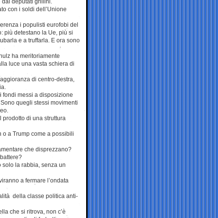
ai deputati grillini.
to con i soldi dell’Unione
renza i populisti eurofobi del
 più detestano la Ue, più si
barla e a truffarla. E ora sono
chulz ha meritoriamente
alla luce una vasta schiera di
maggioranza di centro-destra,
ia.
 fondi messi a disposizione
. Sono quegli stessi movimenti
peo.
 prodotto di una struttura
in o a Trump come a possibili
lamentare che disprezzano?
bbattere?
o solo la rabbia, senza un
rviranno a fermare l’ondata
ità della classe politica anti-
la che si ritrova, non c’è