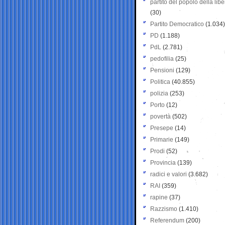
partito del popolo della libe
(30)
Partito Democratico
(1.034)
PD
(1.188)
PdL
(2.781)
pedofilia
(25)
Pensioni
(129)
Politica
(40.855)
polizia
(253)
Porto
(12)
povertà
(502)
Presepe
(14)
Primarie
(149)
Prodi
(52)
Provincia
(139)
radici e valori
(3.682)
RAI
(359)
rapine
(37)
Razzismo
(1.410)
Referendum
(200)