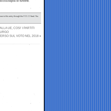
cozzaglia di furbetti.
ses to this entry through the
RSS 2.0
feed. You
A UE, COSI’ I PARTITI
BURGO
VERSO SUL VOTO NEL 2018
»