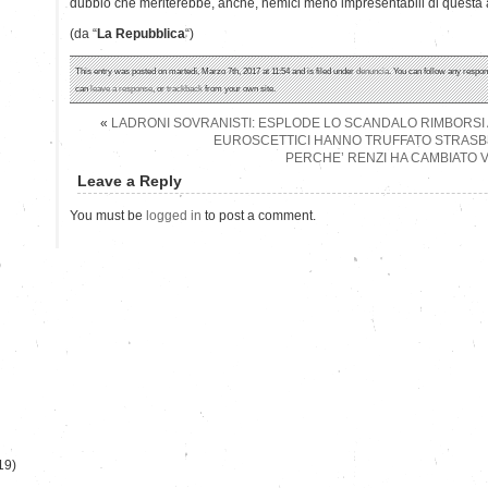
dubbio che meriterebbe, anche, nemici meno impresentabili di questa ac
(da “
La Repubblica
“)
This entry was posted on martedì, Marzo 7th, 2017 at 11:54 and is filed under
denuncia
. You can follow any respon
can
leave a response
, or
trackback
from your own site.
«
LADRONI SOVRANISTI: ESPLODE LO SCANDALO RIMBORSI ALL
EUROSCETTICI HANNO TRUFFATO STRAS
PERCHE’ RENZI HA CAMBIATO 
Leave a Reply
You must be
logged in
to post a comment.
)
19)