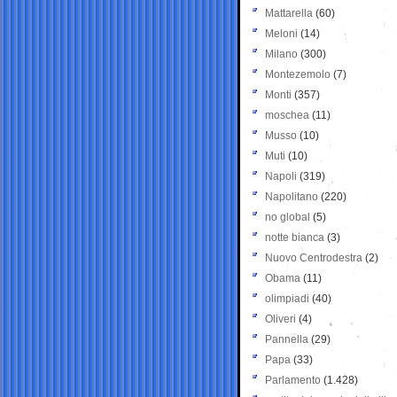
Mattarella
(60)
Meloni
(14)
Milano
(300)
Montezemolo
(7)
Monti
(357)
moschea
(11)
Musso
(10)
Muti
(10)
Napoli
(319)
Napolitano
(220)
no global
(5)
notte bianca
(3)
Nuovo Centrodestra
(2)
Obama
(11)
olimpiadi
(40)
Oliveri
(4)
Pannella
(29)
Papa
(33)
Parlamento
(1.428)