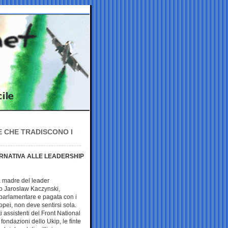
E CHE TRADISCONO I
RNATIVA ALLE LEADERSHIP
a madre del leader
o Jaroslaw Kaczynski,
 parlamentare e pagata con i
opei, non deve sentirsi sola.
i assistenti del Front National
 fondazioni dello Ukip, le finte