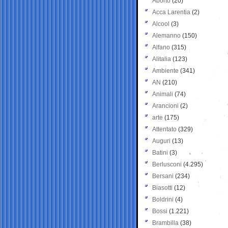
Aborto
(20)
Acca Larentia
(2)
Alcool
(3)
Alemanno
(150)
Alfano
(315)
Alitalia
(123)
Ambiente
(341)
AN
(210)
Animali
(74)
Arancioni
(2)
arte
(175)
Attentato
(329)
Auguri
(13)
Batini
(3)
Berlusconi
(4.295)
Bersani
(234)
Biasotti
(12)
Boldrini
(4)
Bossi
(1.221)
Brambilla
(38)