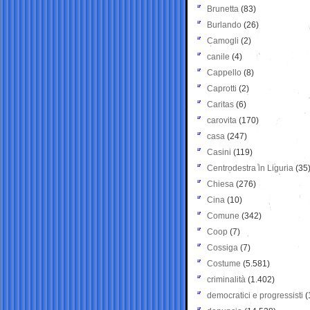
Brunetta
(83)
Burlando
(26)
Camogli
(2)
canile
(4)
Cappello
(8)
Caprotti
(2)
Caritas
(6)
carovita
(170)
casa
(247)
Casini
(119)
Centrodestra in Liguria
(35
Chiesa
(276)
Cina
(10)
Comune
(342)
Coop
(7)
Cossiga
(7)
Costume
(5.581)
criminalità
(1.402)
democratici e progressisti
(