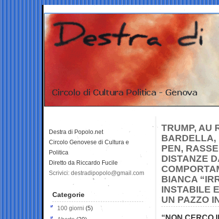
TRUMP, AU 
Destra di Popolo.net
BARDELLA, 
Circolo Genovese di Cultura e
PEN, RASS
Politica
DISTANZE D
Diretto da Riccardo Fucile
COMPORTAM
Scrivici: destradipopolo@gmail.com
BIANCA “I
INSTABILE 
Categorie
UN PAZZO I
100 giorni
(5)
“NON CERCO I