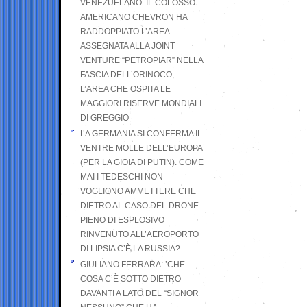
VENEZUELANO .IL COLOSSO
AMERICANO CHEVRON HA
RADDOPPIATO L’AREA
ASSEGNATA ALLA JOINT
VENTURE “PETROPIAR” NELLA
FASCIA DELL’ORINOCO,
L’AREA CHE OSPITA LE
MAGGIORI RISERVE MONDIALI
DI GREGGIO
LA GERMANIA SI CONFERMA IL
VENTRE MOLLE DELL’EUROPA
(PER LA GIOIA DI PUTIN). COME
MAI I TEDESCHI NON
VOGLIONO AMMETTERE CHE
DIETRO AL CASO DEL DRONE
PIENO DI ESPLOSIVO
RINVENUTO ALL’AEROPORTO
DI LIPSIA C’È LA RUSSIA?
GIULIANO FERRARA: ’CHE
COSA C’È SOTTO DIETRO
DAVANTI A LATO DEL “SIGNOR