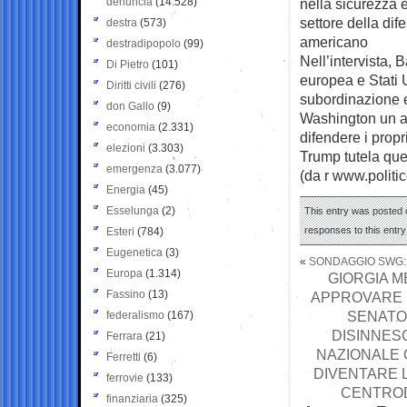
denuncia
(14.528)
nella sicurezza e
settore della di
destra
(573)
americano
destradipopolo
(99)
Nell’intervista,
Di Pietro
(101)
europea e Stati U
Diritti civili
(276)
subordinazione e
don Gallo
(9)
Washington un al
economia
(2.331)
difendere i propr
elezioni
(3.303)
Trump tutela quell
emergenza
(3.077)
(da r www.politi
Energia
(45)
Esselunga
(2)
This entry was posted o
responses to this entr
Esteri
(784)
Eugenetica
(3)
«
SONDAGGIO SWG: 
Europa
(1.314)
GIORGIA M
Fassino
(13)
APPROVARE 
SENATO
federalismo
(167)
DISINNES
Ferrara
(21)
NAZIONALE 
Ferretti
(6)
DIVENTARE L
ferrovie
(133)
CENTROD
finanziaria
(325)