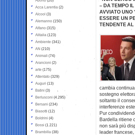
Aborto
(20)
– DA TEMPO 
Acca Larentia
(2)
AVVIATO UNO
Alcool
(3)
ESSERE UN PE
Alemanno
(150)
TENDENTE AL
Alfano
(315)
Alitalia
(123)
Ambiente
(341)
AN
(210)
Animali
(74)
Arancioni
(2)
arte
(175)
Attentato
(329)
Auguri
(13)
cambia continuam
Batini
(3)
sostegno elettor
Berlusconi
(4.295)
soltanto il conse
Bersani
(234)
interferenze este
Biasotti
(12)
Pur condividendo
Boldrini
(4)
Bardella ritiene
Bossi
(1.221)
non sarà più dis
leader francese, 
Brambilla
(38)