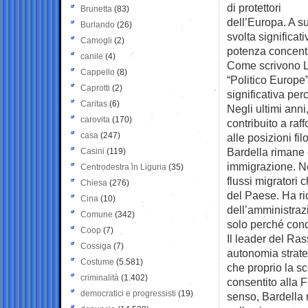
di protettori
Brunetta
(83)
dell’Europa. A s
Burlando
(26)
svolta significati
Camogli
(2)
potenza concentra
canile
(4)
Come scrivono La
Cappello
(8)
“Politico Europe
Caprotti
(2)
significativa pe
Caritas
(6)
Negli ultimi anni
carovita
(170)
contribuito a raf
casa
(247)
alle posizioni f
Bardella rimane 
Casini
(119)
immigrazione. Ne
Centrodestra in Liguria
(35)
flussi migratori 
Chiesa
(276)
del Paese. Ha ri
Cina
(10)
dell’amministraz
Comune
(342)
solo perché condi
Coop
(7)
Il leader del Ra
Cossiga
(7)
autonomia strate
Costume
(5.581)
che proprio la sc
criminalità
(1.402)
consentito alla 
democratici e progressisti
(19)
senso, Bardella 