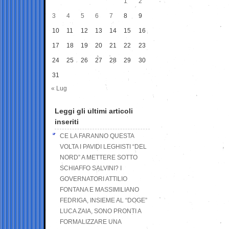
1
2
3
4
5
6
7
8
9
10
11
12
13
14
15
16
17
18
19
20
21
22
23
24
25
26
27
28
29
30
31
« Lug
Leggi gli ultimi articoli
inseriti
CE LA FARANNO QUESTA
VOLTA I PAVIDI LEGHISTI “DEL
NORD” A METTERE SOTTO
SCHIAFFO SALVINI? I
GOVERNATORI ATTILIO
FONTANA E MASSIMILIANO
FEDRIGA, INSIEME AL “DOGE”
LUCA ZAIA, SONO PRONTI A
FORMALIZZARE UNA