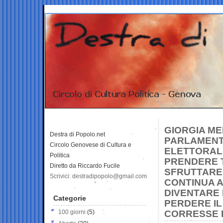
GIORGIA ME
Destra di Popolo.net
PARLAMENT
Circolo Genovese di Cultura e
ELETTORALE
Politica
PRENDERE 
Diretto da Riccardo Fucile
SFRUTTARE 
Scrivici: destradipopolo@gmail.com
CONTINUA A
DIVENTARE 
Categorie
PERDERE IL
100 giorni
(5)
CORRESSE 