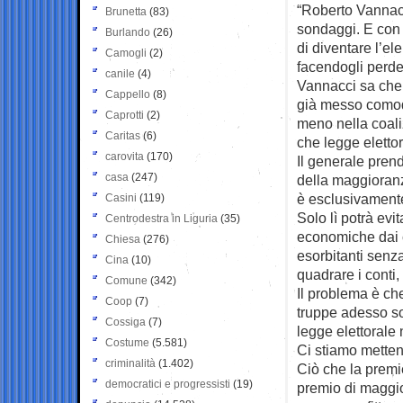
“Roberto Vannacci
Brunetta
(83)
sondaggi. E con 
Burlando
(26)
di diventare l’el
Camogli
(2)
facendogli perder
canile
(4)
Vannacci sa che q
Cappello
(8)
già messo comodo
Caprotti
(2)
meno nella coal
Caritas
(6)
che legge eletto
carovita
(170)
Il generale pren
casa
(247)
della maggioranza
è esclusivamente
Casini
(119)
Solo lì potrà evit
Centrodestra in Liguria
(35)
economiche dai 
Chiesa
(276)
esorbitanti senz
Cina
(10)
quadrare i conti,
Comune
(342)
Il problema è che
Coop
(7)
truppe adesso s
Cossiga
(7)
legge elettorale 
Costume
(5.581)
Ci stiamo mettend
criminalità
(1.402)
Ciò che la premi
democratici e progressisti
(19)
premio di maggio