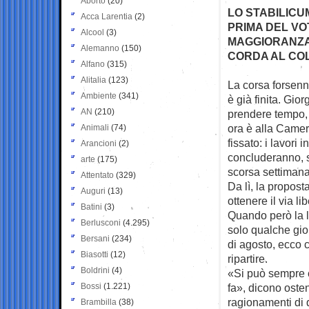
Aborto
(20)
LO STABILICU
Acca Larentia
(2)
PRIMA DEL VO
Alcool
(3)
MAGGIORANZA
Alemanno
(150)
CORDA AL COL
Alfano
(315)
Alitalia
(123)
La corsa forsenn
Ambiente
(341)
è già finita. Gior
AN
(210)
prendere tempo, 
ora è alla Camer
Animali
(74)
fissato: i lavori 
Arancioni
(2)
concluderanno, s
arte
(175)
scorsa settimana
Attentato
(329)
Da lì, la propost
Auguri
(13)
ottenere il via li
Batini
(3)
Quando però la l
Berlusconi
(4.295)
solo qualche gior
Bersani
(234)
di agosto, ecco c
Biasotti
(12)
ripartire.
Boldrini
(4)
«Si può sempre 
Bossi
(1.221)
fa», dicono osten
ragionamenti di q
Brambilla
(38)