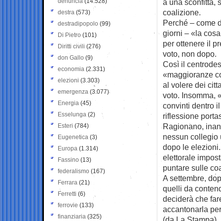
denuncia
(14.528)
a una sconfitta,
coalizione.
destra
(573)
Perché – come di
destradipopolo
(99)
giorni – «la cosa
Di Pietro
(101)
per ottenere il 
Diritti civili
(276)
voto, non dopo.
don Gallo
(9)
Così il centrodes
economia
(2.331)
«maggioranze cos
elezioni
(3.303)
al volere dei cit
emergenza
(3.077)
voto. Insomma, «
Energia
(45)
convinti dentro 
Esselunga
(2)
riflessione porta
Ragionano, inann
Esteri
(784)
nessun collegio 
Eugenetica
(3)
dopo le elezioni
Europa
(1.314)
elettorale impost
Fassino
(13)
puntare sulle co
federalismo
(167)
A settembre, dop
Ferrara
(21)
quelli da conten
Ferretti
(6)
deciderà che fare
ferrovie
(133)
accantonarla pe
finanziaria
(325)
(da La Stampa)