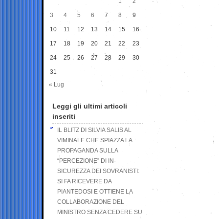
1
2
3
4
5
6
7
8
9
10
11
12
13
14
15
16
17
18
19
20
21
22
23
24
25
26
27
28
29
30
31
« Lug
Leggi gli ultimi articoli
inseriti
IL BLITZ DI SILVIA SALIS AL
VIMINALE CHE SPIAZZA LA
PROPAGANDA SULLA
“PERCEZIONE” DI IN-
SICUREZZA DEI SOVRANISTI:
SI FA RICEVERE DA
PIANTEDOSI E OTTIENE LA
COLLABORAZIONE DEL
MINISTRO SENZA CEDERE SU