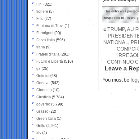
Fini
(821)
fioriere
(5)
This entry was posted o
responses to this entr
Fitto
(27)
Fontana di Trevi
(1)
«
TRUMP, AU 
Formigoni
(90)
PRESIDENTE
Forza Italia
(596)
NATIONAL, PR
frana
(9)
COMPORT
Fratelli d'Italia
(291)
“IRREGO
CONTINUO CA
Futuro e Libertà
(510)
Leave a Rep
g8
(25)
Gelmini
(68)
You must be
log
Genova
(542)
Giannino
(10)
Giustizia
(5.784)
governo
(5.799)
Grasso
(22)
Green Italia
(1)
Grillo
(2.941)
Idv
(4)