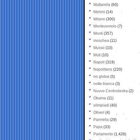
Mattarella
(60)
Meloni
(14)
Milano
(300)
Montezemolo
(7)
Monti
(357)
moschea
(11)
Musso
(10)
Muti
(10)
Napoli
(319)
Napolitano
(220)
no global
(5)
notte bianca
(3)
Nuovo Centrodestra
(2)
Obama
(11)
olimpiadi
(40)
Oliveri
(4)
Pannella
(29)
Papa
(33)
Parlamento
(1.428)