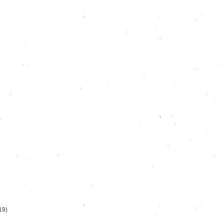
)
19)