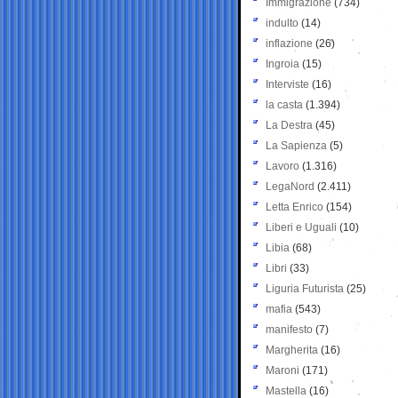
Immigrazione
(734)
indulto
(14)
inflazione
(26)
Ingroia
(15)
Interviste
(16)
la casta
(1.394)
La Destra
(45)
La Sapienza
(5)
Lavoro
(1.316)
LegaNord
(2.411)
Letta Enrico
(154)
Liberi e Uguali
(10)
Libia
(68)
Libri
(33)
Liguria Futurista
(25)
mafia
(543)
manifesto
(7)
Margherita
(16)
Maroni
(171)
Mastella
(16)