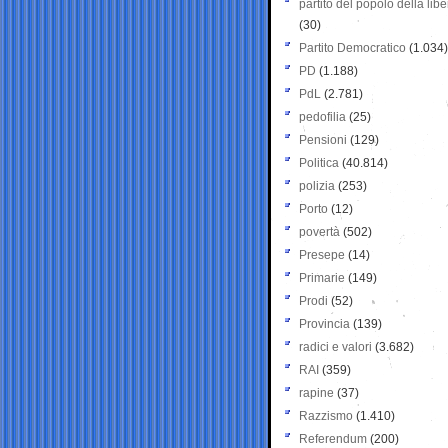
partito del popolo della libe
(30)
Partito Democratico
(1.034)
PD
(1.188)
PdL
(2.781)
pedofilia
(25)
Pensioni
(129)
Politica
(40.814)
polizia
(253)
Porto
(12)
povertà
(502)
Presepe
(14)
Primarie
(149)
Prodi
(52)
Provincia
(139)
radici e valori
(3.682)
RAI
(359)
rapine
(37)
Razzismo
(1.410)
Referendum
(200)