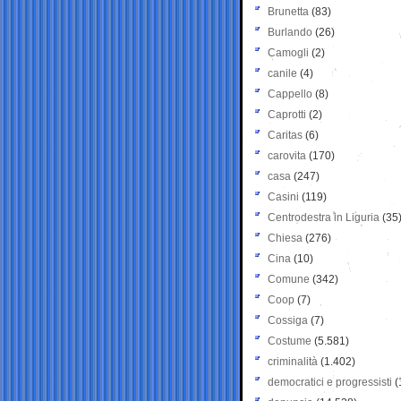
Brunetta
(83)
Burlando
(26)
Camogli
(2)
canile
(4)
Cappello
(8)
Caprotti
(2)
Caritas
(6)
carovita
(170)
casa
(247)
Casini
(119)
Centrodestra in Liguria
(35
Chiesa
(276)
Cina
(10)
Comune
(342)
Coop
(7)
Cossiga
(7)
Costume
(5.581)
criminalità
(1.402)
democratici e progressisti
(