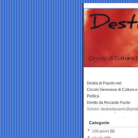
Destra di Popolo.net
Circolo Genovese di Cultura e
Politica
Diretto da Riccardo Fucile
Scrivici: destradipopolo@gma
Categorie
100 giorni
(5)