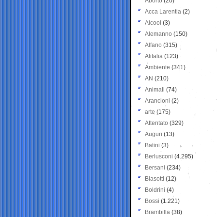
Aborto
(20)
Acca Larentia
(2)
Alcool
(3)
Alemanno
(150)
Alfano
(315)
Alitalia
(123)
Ambiente
(341)
AN
(210)
Animali
(74)
Arancioni
(2)
arte
(175)
Attentato
(329)
Auguri
(13)
Batini
(3)
Berlusconi
(4.295)
Bersani
(234)
Biasotti
(12)
Boldrini
(4)
Bossi
(1.221)
Brambilla
(38)