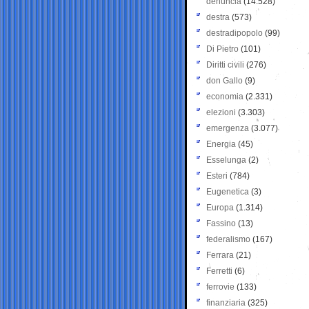
denuncia
(14.528)
destra
(573)
destradipopolo
(99)
Di Pietro
(101)
Diritti civili
(276)
don Gallo
(9)
economia
(2.331)
elezioni
(3.303)
emergenza
(3.077)
Energia
(45)
Esselunga
(2)
Esteri
(784)
Eugenetica
(3)
Europa
(1.314)
Fassino
(13)
federalismo
(167)
Ferrara
(21)
Ferretti
(6)
ferrovie
(133)
finanziaria
(325)