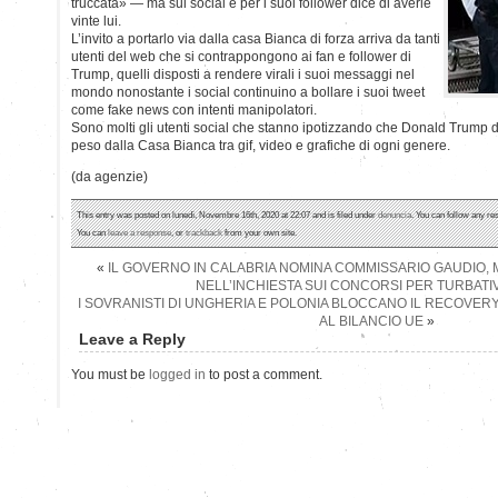
truccata» — ma sui social e per i suoi follower dice di averle
vinte lui.
L’invito a portarlo via dalla casa Bianca di forza arriva da tanti
utenti del web che si contrappongono ai fan e follower di
Trump, quelli disposti a rendere virali i suoi messaggi nel
mondo nonostante i social continuino a bollare i suoi tweet
come fake news con intenti manipolatori.
Sono molti gli utenti social che stanno ipotizzando che Donald Trump d
peso dalla Casa Bianca tra gif, video e grafiche di ogni genere.
(da agenzie)
This entry was posted on lunedì, Novembre 16th, 2020 at 22:07 and is filed under
denuncia
. You can follow any re
You can
leave a response
, or
trackback
from your own site.
«
IL GOVERNO IN CALABRIA NOMINA COMMISSARIO GAUDIO, 
NELL’INCHIESTA SUI CONCORSI PER TURBATIV
I SOVRANISTI DI UNGHERIA E POLONIA BLOCCANO IL RECOVER
AL BILANCIO UE
»
Leave a Reply
You must be
logged in
to post a comment.