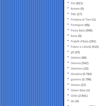
Fini
(821)
fioriere
(5)
Fitto
(27)
Fontana di Trevi
(1)
Formigoni
(90)
Forza Italia
(596)
frana
(9)
Fratelli d'Italia
(291)
Futuro e Libertà
(510)
g8
(25)
Gelmini
(68)
Genova
(542)
Giannino
(10)
Giustizia
(5.784)
governo
(5.799)
Grasso
(22)
Green Italia
(1)
Grillo
(2.941)
Idv
(4)