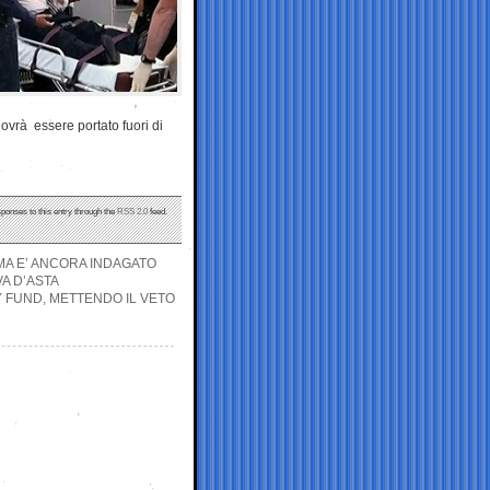
ovrà essere portato fuori di
sponses to this entry through the
RSS 2.0
feed.
MA E’ ANCORA INDAGATO
A D’ASTA
Y FUND, METTENDO IL VETO