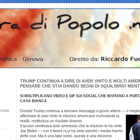
TRUMP CONTINUA A DIRE DI AVER VINTO E MOLTI AME
PENSARE CHE STIA DANDO SEGNI DI SQUILIBRIO MEN
SI MOLTIPLICANO VIDEO E GIF SUI SOCIAL CHE INVITANO A POR
CASA BIANCA
il.com
Donald Trump continua a lanciare messaggi a giorni alterni — o meglio
affermare
di aver vinto le elezioni americane nonostante la
realtà restituisca un risultato diverso.
Il tycoon sembrava aver ammesso che le elezioni le ha vinte
Joe Biden — con il tweet «Lui ha vinto perchè i media hanno
detto così. Ma è una fake news, questa è una elezione