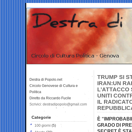
TRUMP SI S
Destra di Popolo.net
IRAN:UN RA
Circolo Genovese di Cultura e
L’ATTACCO 
Politica
UNITI CONT
Diretto da Riccardo Fucile
IL RADICAT
Scrivici: destradipopolo@gmail.com
REPUBBLICA
Categorie
È “IMPROBABI
GRADO DI PRE
100 giorni
(5)
SECRET È ST