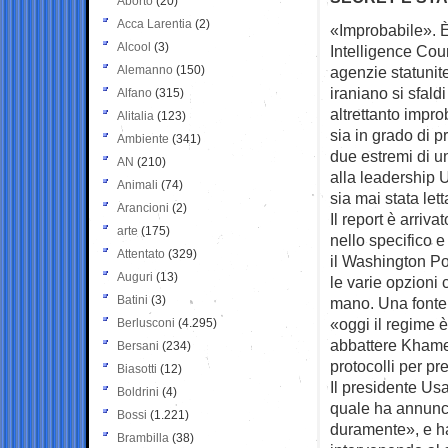
Aborto
(20)
Acca Larentia
(2)
«Improbabile». È
Alcool
(3)
Intelligence Cou
Alemanno
(150)
agenzie statunit
iraniano si sfal
Alfano
(315)
altrettanto impro
Alitalia
(123)
sia in grado di p
Ambiente
(341)
due estremi di u
AN
(210)
alla leadership
Animali
(74)
sia mai stata let
Arancioni
(2)
Il report è arriv
arte
(175)
nello specifico e
Attentato
(329)
il Washington Po
Auguri
(13)
le varie opzioni
Batini
(3)
mano. Una fonte 
«oggi il regime 
Berlusconi
(4.295)
abbattere Khamen
Bersani
(234)
protocolli per pr
Biasotti
(12)
Il presidente Usa
Boldrini
(4)
quale ha annunci
Bossi
(1.221)
duramente», e ha 
Brambilla
(38)