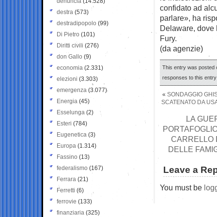
denuncia
(14.528)
confidato ad alc
destra
(573)
parlare», ha risp
destradipopolo
(99)
Delaware, dove h
Di Pietro
(101)
Fury.
Diritti civili
(276)
(da agenzie)
don Gallo
(9)
economia
(2.331)
This entry was posted 
responses to this entr
elezioni
(3.303)
emergenza
(3.077)
«
SONDAGGIO GHISL
Energia
(45)
SCATENATO DA USA 
Esselunga
(2)
LA GUER
Esteri
(784)
PORTAFOGLIO 
Eugenetica
(3)
CARRELLO D
Europa
(1.314)
DELLE FAMIG
Fassino
(13)
federalismo
(167)
Leave a Rep
Ferrara
(21)
You must be
log
Ferretti
(6)
ferrovie
(133)
finanziaria
(325)