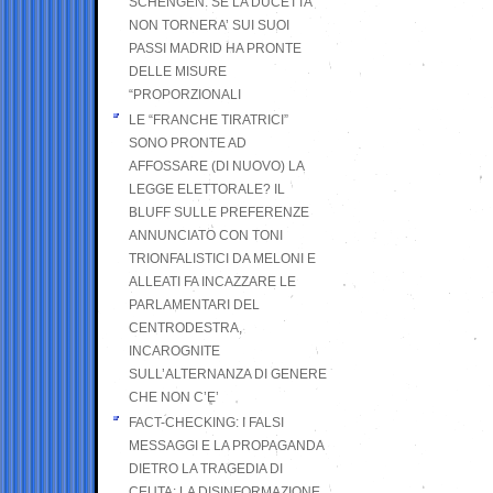
SCHENGEN. SE LA DUCETTA
NON TORNERA’ SUI SUOI
PASSI MADRID HA PRONTE
DELLE MISURE
“PROPORZIONALI
LE “FRANCHE TIRATRICI”
SONO PRONTE AD
AFFOSSARE (DI NUOVO) LA
LEGGE ELETTORALE? IL
BLUFF SULLE PREFERENZE
ANNUNCIATO CON TONI
TRIONFALISTICI DA MELONI E
ALLEATI FA INCAZZARE LE
PARLAMENTARI DEL
CENTRODESTRA,
INCAROGNITE
SULL’ALTERNANZA DI GENERE
CHE NON C’E’
FACT-CHECKING: I FALSI
MESSAGGI E LA PROPAGANDA
DIETRO LA TRAGEDIA DI
CEUTA: LA DISINFORMAZIONE