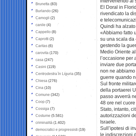
intervenendo al s
Brunetta
(83)
El Doral in Flor
Burlando
(26)
rivendicato la d
Camogli
(2)
e telecomunicazi
canile
(4)
Quindi ha alzato 
Cappello
(8)
«Abbiamo fatto u
su una scala da 
Caprotti
(2)
gestendo la guerr
Caritas
(6)
Medio Oriente al
carovita
(170)
l’occasione per 
casa
(247)
inviare due port
Casini
(119)
non ne abbiamo p
Centrodestra in Liguria
(35)
guerre quando n
Chiesa
(276)
Sul fronte milita
Cina
(10)
della portaerei U
Comune
(342)
passo avverrà nel
Coop
(7)
48 ore nel cuore 
Stato, intanto, 
Cossiga
(7)
autorizzazioni d
Costume
(5.581)
Israele.
criminalità
(1.402)
Sull’ipotesi di i
democratici e progressisti
(19)
le indiscrezioni