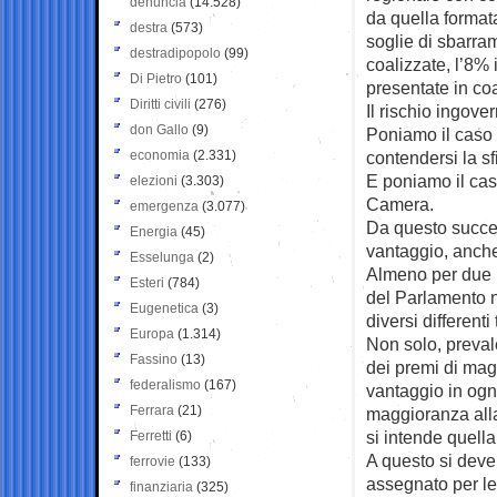
denuncia
(14.528)
da quella format
destra
(573)
soglie di sbarram
destradipopolo
(99)
coalizzate, l’8% 
Di Pietro
(101)
presentate in co
Diritti civili
(276)
Il rischio ingove
don Gallo
(9)
Poniamo il caso 
economia
(2.331)
contendersi la sf
E poniamo il cas
elezioni
(3.303)
Camera.
emergenza
(3.077)
Da questo succe
Energia
(45)
vantaggio, anche
Esselunga
(2)
Almeno per due mo
Esteri
(784)
del Parlamento n
Eugenetica
(3)
diversi different
Europa
(1.314)
Non solo, preval
Fassino
(13)
dei premi di mag
federalismo
(167)
vantaggio in ogni
Ferrara
(21)
maggioranza all
si intende quella
Ferretti
(6)
A questo si deve
ferrovie
(133)
assegnato per le
finanziaria
(325)