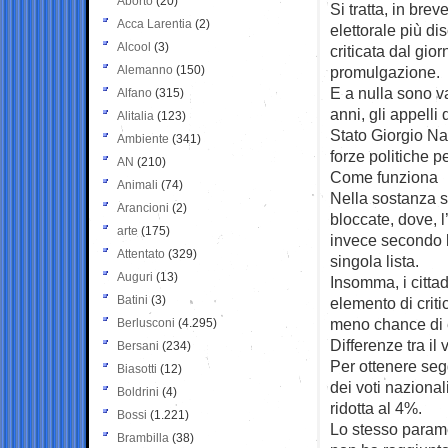
Aborto
(20)
Si tratta, in brev
Acca Larentia
(2)
elettorale più di
Alcool
(3)
criticata dal gio
Alemanno
(150)
promulgazione.
E a nulla sono va
Alfano
(315)
anni, gli appelli
Alitalia
(123)
Stato Giorgio Na
Ambiente
(341)
forze politiche pe
AN
(210)
Come funziona
Animali
(74)
Nella sostanza s
Arancioni
(2)
bloccate, dove, l
arte
(175)
invece secondo l
Attentato
(329)
singola lista.
Auguri
(13)
Insomma, i cittad
Batini
(3)
elemento di critic
meno chance di e
Berlusconi
(4.295)
Differenze tra il
Bersani
(234)
Per ottenere seg
Biasotti
(12)
dei voti nazional
Boldrini
(4)
ridotta al 4%.
Bossi
(1.221)
Lo stesso parame
Brambilla
(38)