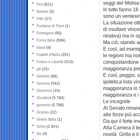
seggi del Molise
Fini
(821)
In tutto fanno 16
fioriere
(5)
sono un ventesim
Fitto
(27)
La situazione ot
Fontana di Trevi
(1)
di risultare vin
Formigoni
(90)
relativa) ma in o
Forza Italia
(596)
Ma ciò, stando ag
frana
(9)
E così, ad esemp
Fratelli d'Italia
(291)
le regioni ma no
conquistandone s
Futuro e Libertà
(510)
maggioranza pre
g8
(25)
E così, peggio, s
Gelmini
(68)
ipotetica lista 
Genova
(542)
maggioranza in Se
Giannino
(10)
maggioranza e i 
Giustizia
(5.784)
Le incognite
governo
(5.799)
Al Senato rimane 
Grasso
(22)
alle forze più acc
Green Italia
(1)
Da qui il forte in
Grillo
(2.941)
Alla Camera il t
novità Grillo e 
Idv
(4)