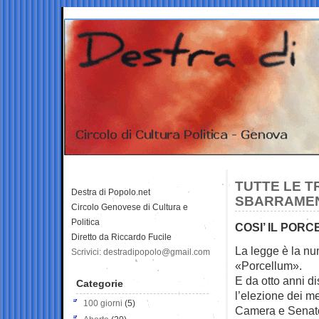
TUTTE LE 
Destra di Popolo.net
SBARRAMEN
Circolo Genovese di Cultura e
Politica
COSI’ IL PORC
Diretto da Riccardo Fucile
La legge è la n
Scrivici: destradipopolo@gmail.com
«Porcellum».
E da otto anni di
Categorie
l’elezione dei m
100 giorni
(5)
Camera e Senat