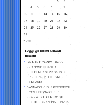
1
2
3
4
5
6
7
8
9
10
11
12
13
14
15
16
17
18
19
20
21
22
23
24
25
26
27
28
29
30
31
« Lug
Leggi gli ultimi articoli
inseriti
PRIMARIE CAMPO LARGO,
ORA SONO IN TANTI A
CHIEDERE A SILVIA SALIS DI
CANDIDARSI: LEI CI STA
PENSANDO
VANNACCI VUOLE PRENDERSI
I “GRILLINI” (SAI CHE
COPPIA…). IL CENTRO STUDI
DI FUTURO NAZIONALE INVITA