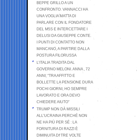
BEPPE GRILLO A UN
CONFRONTO. VANNACCI HA
UNA VOGLIA MATTA DI
PARLARE CON IL FONDATORE
DEL M5S E INTERCETTARE I
DELUSI DA GIUSEPPE CONTE.
I PUNTI DI CONTATTO NON
MANCANO, A PARTIRE DALLA
POSTURA FILORUSSA
L’ITALIA TRADITA DAL
GOVERNO MELONI. ANNA , 72
ANNI; “TRA AFFITTO E
BOLLETTE LA PENSIONE DURA
POCHI GIORNI, HO SEMPRE
LAVORATO E ORA DEVO
CHIEDERE AIUTO”
TRUMP NON DÀ MISSILI
ALL’UCRAINA PERCHÉ NON
NE HA PIÙ PER SÉ : LA
FORNITURA DI RAZZI È
DIMINUITA DI TRE VOLTE