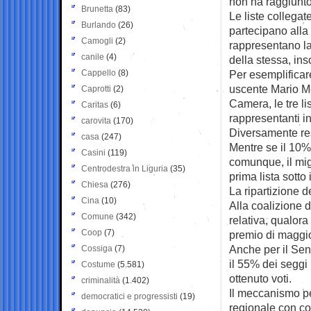
non ha raggiunto
Brunetta
(83)
Le liste collega
Burlando
(26)
partecipano alla 
Camogli
(2)
rappresentano la 
canile
(4)
della stessa, ins
Cappello
(8)
Per esemplificar
uscente Mario Mon
Caprotti
(2)
Camera, le tre li
Caritas
(6)
rappresentanti i
carovita
(170)
Diversamente res
casa
(247)
Mentre se il 10% 
Casini
(119)
comunque, il mig
Centrodestra in Liguria
(35)
prima lista sotto
Chiesa
(276)
La ripartizione d
Cina
(10)
Alla coalizione d
Comune
(342)
relativa, qualora
Coop
(7)
premio di maggio
Anche per il Sen
Cossiga
(7)
il 55% dei seggi 
Costume
(5.581)
ottenuto voti.
criminalità
(1.402)
Il meccanismo pe
democratici e progressisti
(19)
regionale con c