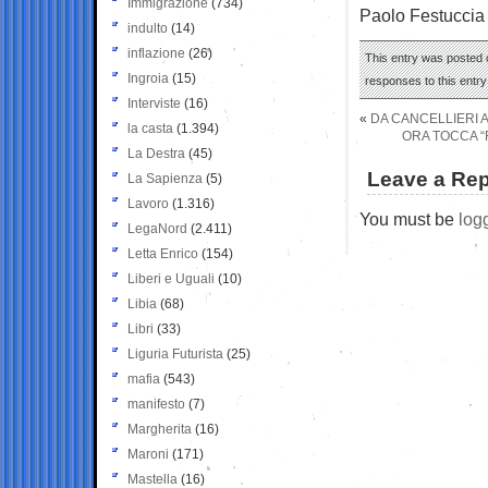
Immigrazione
(734)
Paolo Festuccia
indulto
(14)
inflazione
(26)
This entry was posted o
Ingroia
(15)
responses to this entr
Interviste
(16)
«
DA CANCELLIERI 
la casta
(1.394)
ORA TOCCA “
La Destra
(45)
Leave a Rep
La Sapienza
(5)
Lavoro
(1.316)
You must be
log
LegaNord
(2.411)
Letta Enrico
(154)
Liberi e Uguali
(10)
Libia
(68)
Libri
(33)
Liguria Futurista
(25)
mafia
(543)
manifesto
(7)
Margherita
(16)
Maroni
(171)
Mastella
(16)