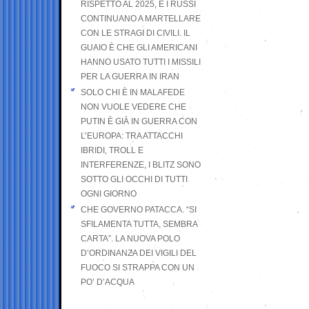
RISPETTO AL 2025, E I RUSSI
CONTINUANO A MARTELLARE
CON LE STRAGI DI CIVILI. IL
GUAIO È CHE GLI AMERICANI
HANNO USATO TUTTI I MISSILI
PER LA GUERRA IN IRAN
SOLO CHI È IN MALAFEDE
NON VUOLE VEDERE CHE
PUTIN È GIÀ IN GUERRA CON
L’EUROPA: TRA ATTACCHI
IBRIDI, TROLL E
INTERFERENZE, I BLITZ SONO
SOTTO GLI OCCHI DI TUTTI
OGNI GIORNO
CHE GOVERNO PATACCA. “SI
SFILAMENTA TUTTA, SEMBRA
CARTA”. LA NUOVA POLO
D’ORDINANZA DEI VIGILI DEL
FUOCO SI STRAPPA CON UN
PO’ D’ACQUA