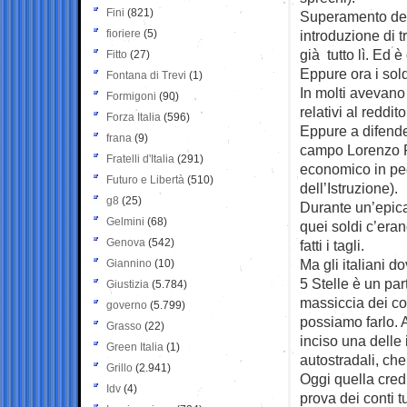
Fini
(821)
Superamento dell
fioriere
(5)
introduzione di t
già tutto lì. Ed
Fitto
(27)
Eppure ora i sold
Fontana di Trevi
(1)
In molti avevano 
Formigoni
(90)
relativi al reddit
Forza Italia
(596)
Eppure a difende
frana
(9)
campo Lorenzo Fi
Fratelli d'Italia
(291)
economico in pec
Futuro e Libertà
(510)
dell’Istruzione).
g8
(25)
Durante un’epica
Gelmini
(68)
quei soldi c’eran
Genova
(542)
fatti i tagli.
Ma gli italiani 
Giannino
(10)
5 Stelle è un par
Giustizia
(5.784)
massiccia dei co
governo
(5.799)
possiamo farlo. A
Grasso
(22)
inciso una delle 
Green Italia
(1)
autostradali, che
Grillo
(2.941)
Oggi quella credi
Idv
(4)
prova dei conti 