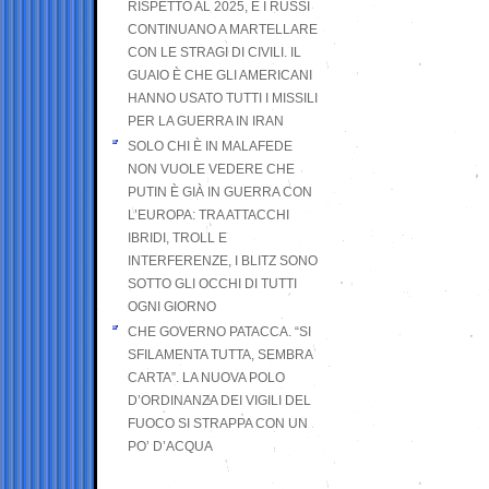
RISPETTO AL 2025, E I RUSSI
CONTINUANO A MARTELLARE
CON LE STRAGI DI CIVILI. IL
GUAIO È CHE GLI AMERICANI
HANNO USATO TUTTI I MISSILI
PER LA GUERRA IN IRAN
SOLO CHI È IN MALAFEDE
NON VUOLE VEDERE CHE
PUTIN È GIÀ IN GUERRA CON
L’EUROPA: TRA ATTACCHI
IBRIDI, TROLL E
INTERFERENZE, I BLITZ SONO
SOTTO GLI OCCHI DI TUTTI
OGNI GIORNO
CHE GOVERNO PATACCA. “SI
SFILAMENTA TUTTA, SEMBRA
CARTA”. LA NUOVA POLO
D’ORDINANZA DEI VIGILI DEL
FUOCO SI STRAPPA CON UN
PO’ D’ACQUA