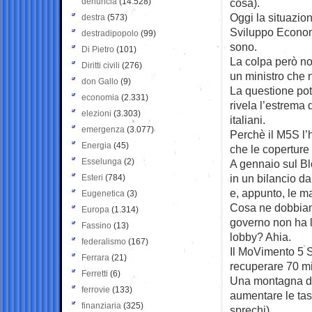
denuncia
(14.528)
cosa).
Oggi la situazion
destra
(573)
Sviluppo Economi
destradipopolo
(99)
sono.
Di Pietro
(101)
La colpa però non
Diritti civili
(276)
un ministro che n
don Gallo
(9)
La questione pot
economia
(2.331)
rivela l’estrema 
elezioni
(3.303)
italiani.
emergenza
(3.077)
Perchè il M5S l’h
Energia
(45)
che le coperture
Esselunga
(2)
A gennaio sul Bl
in un bilancio da
Esteri
(784)
e, appunto, le m
Eugenetica
(3)
Cosa ne dobbiamo
Europa
(1.314)
governo non ha l
Fassino
(13)
lobby? Ahia.
federalismo
(167)
Il MoVimento 5 S
Ferrara
(21)
recuperare 70 mi
Ferretti
(6)
Una montagna di 
ferrovie
(133)
aumentare le tass
finanziaria
(325)
sprechi).