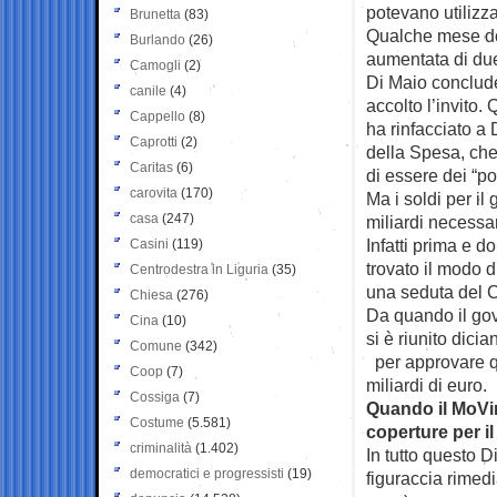
potevano utilizza
Brunetta
(83)
Qualche mese dop
Burlando
(26)
aumentata di due
Camogli
(2)
Di Maio conclude
canile
(4)
accolto l’invito.
Cappello
(8)
ha rinfacciato a
Caprotti
(2)
della Spesa, che
Caritas
(6)
di essere dei “pol
carovita
(170)
Ma i soldi per i
casa
(247)
miliardi necessa
Infatti prima e 
Casini
(119)
trovato il modo d
Centrodestra in Liguria
(35)
una seduta del C
Chiesa
(276)
Da quando il gov
Cina
(10)
si è riunito dici
Comune
(342)
per approvare qu
Coop
(7)
miliardi di euro.
Cossiga
(7)
Quando il MoVim
Costume
(5.581)
coperture per 
criminalità
(1.402)
In tutto questo 
democratici e progressisti
(19)
figuraccia rimed