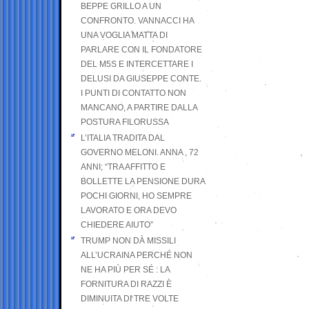
BEPPE GRILLO A UN
CONFRONTO. VANNACCI HA
UNA VOGLIA MATTA DI
PARLARE CON IL FONDATORE
DEL M5S E INTERCETTARE I
DELUSI DA GIUSEPPE CONTE.
I PUNTI DI CONTATTO NON
MANCANO, A PARTIRE DALLA
POSTURA FILORUSSA
L’ITALIA TRADITA DAL
GOVERNO MELONI. ANNA , 72
ANNI; “TRA AFFITTO E
BOLLETTE LA PENSIONE DURA
POCHI GIORNI, HO SEMPRE
LAVORATO E ORA DEVO
CHIEDERE AIUTO”
TRUMP NON DÀ MISSILI
ALL’UCRAINA PERCHÉ NON
NE HA PIÙ PER SÉ : LA
FORNITURA DI RAZZI È
DIMINUITA DI TRE VOLTE