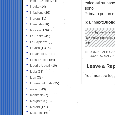
Immigrazione
(734)
calcolati su base
indulto
(14)
sono.
inflazione
(26)
Prima o poi un mi
Ingroia
(15)
(da
“NextQuoti
Interviste
(16)
la casta
(1.394)
This entry was posted 
La Destra
(45)
any responses to this 
La Sapienza
(5)
site.
Lavoro
(1.316)
«
L’UNIONE AFRICAN
LegaNord
(2.411)
QUANDO SALVINI
Letta Enrico
(154)
Leave a Rep
Liberi e Uguali
(10)
Libia
(68)
You must be
log
Libri
(33)
Liguria Futurista
(25)
mafia
(543)
manifesto
(7)
Margherita
(16)
Maroni
(171)
Mastella
(16)