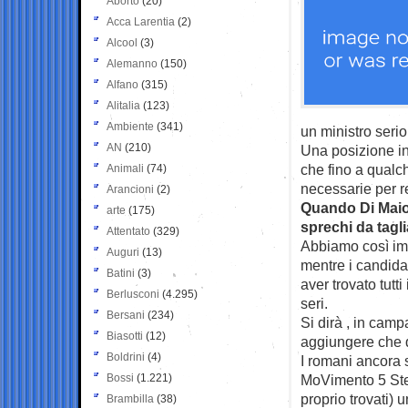
Aborto
(20)
Acca Larentia
(2)
Alcool
(3)
Alemanno
(150)
Alfano
(315)
Alitalia
(123)
Ambiente
(341)
un ministro serio 
AN
(210)
Una posizione in
che fino a qualc
Animali
(74)
necessarie per r
Arancioni
(2)
Quando Di Maio 
arte
(175)
sprechi da tagli
Attentato
(329)
Abbiamo così impa
Auguri
(13)
mentre i candida
Batini
(3)
aver trovato tutt
Berlusconi
(4.295)
seri.
Bersani
(234)
Si dirà , in cam
Biasotti
(12)
aggiungere che q
Boldrini
(4)
I romani ancora 
Bossi
(1.221)
MoVimento 5 Ste
proprio trovati) u
Brambilla
(38)