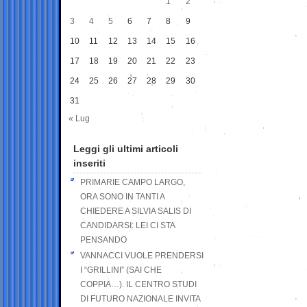
1
2
3
4
5
6
7
8
9
10
11
12
13
14
15
16
17
18
19
20
21
22
23
24
25
26
27
28
29
30
31
« Lug
Leggi gli ultimi articoli
inseriti
PRIMARIE CAMPO LARGO,
ORA SONO IN TANTI A
CHIEDERE A SILVIA SALIS DI
CANDIDARSI: LEI CI STA
PENSANDO
VANNACCI VUOLE PRENDERSI
I “GRILLINI” (SAI CHE
COPPIA…). IL CENTRO STUDI
DI FUTURO NAZIONALE INVITA