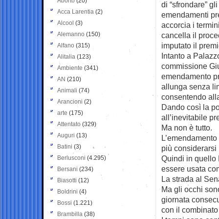
Aborto
(20)
di “sfrondare” gl
Acca Larentia
(2)
emendamenti pre
Alcool
(3)
accorcia i termin
Alemanno
(150)
cancella il proc
imputato il premi
Alfano
(315)
Intanto a Palaz
Alitalia
(123)
commissione Giu
Ambiente
(341)
emendamento pre
AN
(210)
allunga senza lim
Animali
(74)
consentendo alla 
Arancioni
(2)
Dando così la pos
arte
(175)
all’inevitabile pr
Attentato
(329)
Ma non è tutto.
Auguri
(13)
L’emendamento p
Batini
(3)
più considerarsi 
Quindi in quello
Berlusconi
(4.295)
essere usata com
Bersani
(234)
La strada al Sen
Biasotti
(12)
Ma gli occhi sono
Boldrini
(4)
giornata consecu
Bossi
(1.221)
con il combinato 
Brambilla
(38)