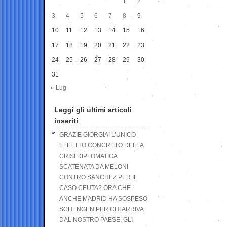
1
2
3
4
5
6
7
8
9
10
11
12
13
14
15
16
17
18
19
20
21
22
23
24
25
26
27
28
29
30
31
« Lug
Leggi gli ultimi articoli
inseriti
GRAZIE GIORGIA! L’UNICO
EFFETTO CONCRETO DELLA
CRISI DIPLOMATICA
SCATENATA DA MELONI
CONTRO SANCHEZ PER IL
CASO CEUTA? ORA CHE
ANCHE MADRID HA SOSPESO
SCHENGEN PER CHI ARRIVA
DAL NOSTRO PAESE, GLI