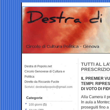
TUTTI AL L
Destra di Popolo.net
PRESCRIZI
Circolo Genovese di Cultura e
Politica
IL PREMIER V
Diretto da Riccardo Fucile
TEMPI: RIPRE
Scrivici: destradipopolo@gmail.com
DI VOTO DI F
Alla Camera il p
Categorie
In aula a Monteci
100 giorni
(5)
proseguiti fino a