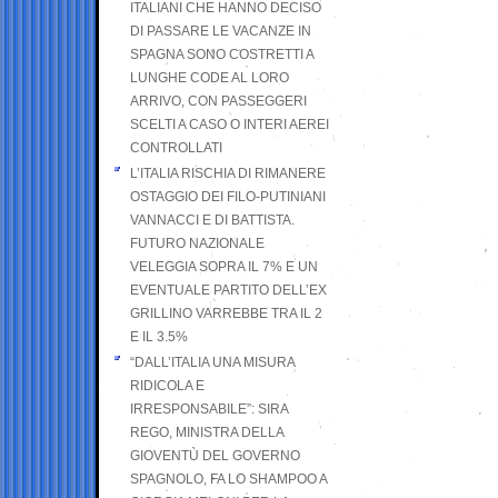
ITALIANI CHE HANNO DECISO
DI PASSARE LE VACANZE IN
SPAGNA SONO COSTRETTI A
LUNGHE CODE AL LORO
ARRIVO, CON PASSEGGERI
SCELTI A CASO O INTERI AEREI
CONTROLLATI
L’ITALIA RISCHIA DI RIMANERE
OSTAGGIO DEI FILO-PUTINIANI
VANNACCI E DI BATTISTA.
FUTURO NAZIONALE
VELEGGIA SOPRA IL 7% E UN
EVENTUALE PARTITO DELL’EX
GRILLINO VARREBBE TRA IL 2
E IL 3.5%
“DALL’ITALIA UNA MISURA
RIDICOLA E
IRRESPONSABILE”: SIRA
REGO, MINISTRA DELLA
GIOVENTÙ DEL GOVERNO
SPAGNOLO, FA LO SHAMPOO A