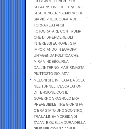
GIORGIA MELONI PER LA
SOSPENSIONE DEL TRATTATO
SI SCHENGEN: “SEMBRA CHE
SIA PIÙ PREOCCUPATA DI
TORNARE A FARSI
FOTOGRAFARE CON TRUMP
CHE DI DIFENDERE GLI
INTERESSI EUROPEI. STA
IMPORTANDO IN EUROPA
UN’AGENDA POLITICA CHE
MIRA A INDEBOLIRLA
DALL’INTERNO. MA È RIMASTA
PIUTTOSTO ISOLATA”
MELONI SI È INFILATA DA SOLA
NEL TUNNEL. L’ESCALATION
DI TENSIONE CON IL
GOVERNO SPAGNOLO ERA
PREVEDIBILE: TRE GIORNI FA
C’ERA STATO UNO SCONTRO
TRA LA LINEA MORBIDA DI
TAJANI E QUELLA DURA DELLA
PREMIER CON SALVINI E