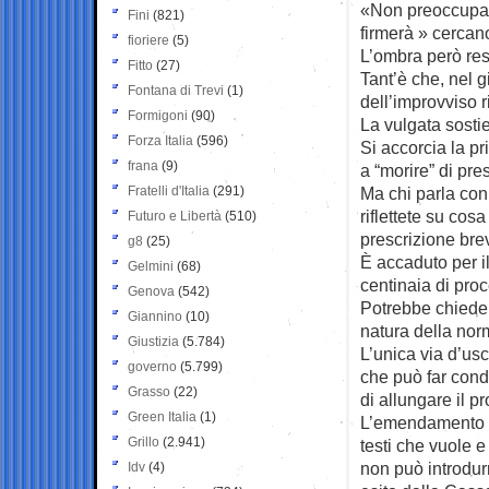
«Non preoccupart
Fini
(821)
firmerà » cercano 
fioriere
(5)
L’ombra però res
Fitto
(27)
Tant’è che, nel gi
Fontana di Trevi
(1)
dell’improvviso 
Formigoni
(90)
La vulgata sosti
Forza Italia
(596)
Si accorcia la pr
frana
(9)
a “morire” di pre
Fratelli d'Italia
(291)
Ma chi parla con
riflettete su co
Futuro e Libertà
(510)
prescrizione bre
g8
(25)
È accaduto per i
Gelmini
(68)
centinaia di proc
Genova
(542)
Potrebbe chieder
Giannino
(10)
natura della nor
Giustizia
(5.784)
L’unica via d’usc
governo
(5.799)
che può far cond
Grasso
(22)
di allungare il p
Green Italia
(1)
L’emendamento Mu
Grillo
(2.941)
testi che vuole e
non può introdurr
Idv
(4)