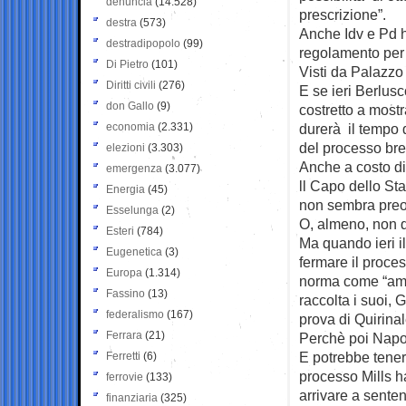
denuncia
(14.528)
prescrizione”.
destra
(573)
Anche Idv e Pd h
destradipopolo
(99)
regolamento per 
Di Pietro
(101)
Visti da Palazzo 
Diritti civili
(276)
E se ieri Berlus
don Gallo
(9)
costretto a mostr
economia
(2.331)
durerà il tempo d
del processo bre
elezioni
(3.303)
Anche a costo di
emergenza
(3.077)
ll Capo dello Sta
Energia
(45)
non sembra pre
Esselunga
(2)
O, almeno, non qu
Esteri
(784)
Ma quando ieri i
Eugenetica
(3)
fermare il proces
Europa
(1.314)
norma come “amni
Fassino
(13)
raccolta i suoi, 
federalismo
(167)
prova di Quirinal
Ferrara
(21)
Perchè poi Napol
E potrebbe tener
Ferretti
(6)
processo Mills ha
ferrovie
(133)
arrivare a sente
finanziaria
(325)