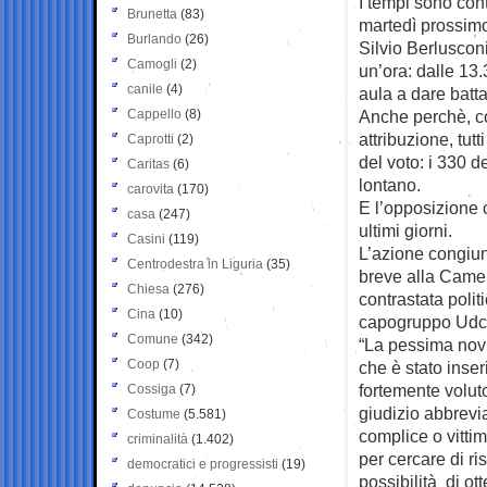
I tempi sono cont
Brunetta
(83)
martedì prossim
Burlando
(26)
Silvio Berlusconi
Camogli
(2)
un’ora: dalle 13.
canile
(4)
aula a dare batt
Cappello
(8)
Anche perchè, co
attribuzione, tu
Caprotti
(2)
del voto: i 330 d
Caritas
(6)
lontano.
carovita
(170)
E l’opposizione 
casa
(247)
ultimi giorni.
Casini
(119)
L’azione congiu
Centrodestra in Liguria
(35)
breve alla Came
Chiesa
(276)
contrastata poli
Cina
(10)
capogruppo Udc 
Comune
(342)
“La pessima nov
Coop
(7)
che è stato inse
fortemente volut
Cossiga
(7)
giudizio abbrevia
Costume
(5.581)
complice o vittim
criminalità
(1.402)
per cercare di ri
democratici e progressisti
(19)
possibilità di ot