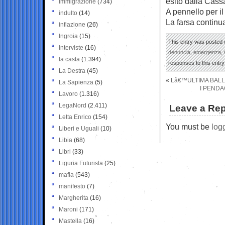
esito dalla Cass
Immigrazione
(734)
A pennello per il
indulto
(14)
La farsa continu
inflazione
(26)
Ingroia
(15)
This entry was posted o
Interviste
(16)
denuncia
,
emergenza
,
la casta
(1.394)
responses to this entr
La Destra
(45)
«
Lâ€™ULTIMA BALL
La Sapienza
(5)
I PENDA
Lavoro
(1.316)
LegaNord
(2.411)
Leave a Rep
Letta Enrico
(154)
You must be
log
Liberi e Uguali
(10)
Libia
(68)
Libri
(33)
Liguria Futurista
(25)
mafia
(543)
manifesto
(7)
Margherita
(16)
Maroni
(171)
Mastella
(16)