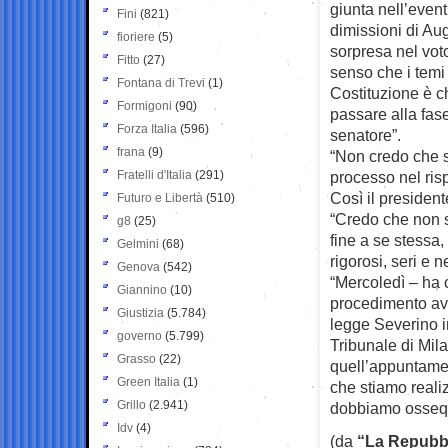
giunta nell’event
Fini
(821)
dimissioni di A
fioriere
(5)
sorpresa nel voto
Fitto
(27)
senso che i temi 
Fontana di Trevi
(1)
Costituzione è ch
Formigoni
(90)
passare alla fas
Forza Italia
(596)
senatore”.
frana
(9)
“Non credo che si 
Fratelli d'Italia
(291)
processo nel risp
Così il president
Futuro e Libertà
(510)
“Credo che non s
g8
(25)
fine a se stessa
Gelmini
(68)
rigorosi, seri e n
Genova
(542)
“Mercoledì – ha 
Giannino
(10)
procedimento avv
Giustizia
(5.784)
legge Severino i
governo
(5.799)
Tribunale di Mila
Grasso
(22)
quell’appuntamen
Green Italia
(1)
che stiamo reali
Grillo
(2.941)
dobbiamo ossequi
Idv
(4)
(da
“La Repubb