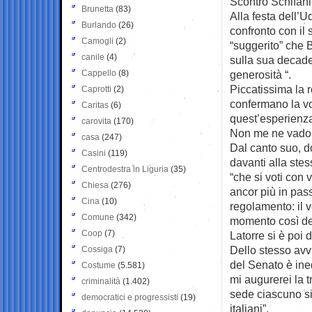
Scontro Schifani
Brunetta
(83)
Alla festa dell’
Burlando
(26)
confronto con il
Camogli
(2)
“suggerito” che 
canile
(4)
sulla sua decade
Cappello
(8)
generosità “.
Piccatissima la 
Caprotti
(2)
confermano la vo
Caritas
(6)
quest’esperienza
carovita
(170)
Non me ne vado s
casa
(247)
Dal canto suo, do
Casini
(119)
davanti alla stes
Centrodestra in Liguria
(35)
“che si voti con 
Chiesa
(276)
ancor più in pas
Cina
(10)
regolamento: il 
Comune
(342)
momento così deli
Coop
(7)
Latorre si è poi 
Dello stesso avv
Cossiga
(7)
del Senato è ine
Costume
(5.581)
mi augurerei la 
criminalità
(1.402)
sede ciascuno si
democratici e progressisti
(19)
italiani”.