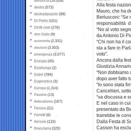
denuncia
(14.528)
Alla festa nazion
destra
(573)
Mauro, che ha def
destradipopolo
(99)
Berlusconi: “Se 
Di Pietro
(101)
responsabilità di
Diritti civili
(276)
“No al voto segr
don Gallo
(9)
da Antonio Di Pie
economia
(2.331)
“Chi non ha il c
sta a fare in Pa
elezioni
(3.303)
voto”.
emergenza
(3.077)
Ancora dalla fest
Energia
(45)
Giustizia Annamar
Esselunga
(2)
“Non dobbiamo av
Esteri
(784)
dopo aver fatto t
Eugenetica
(3)
“Io sono stata fi
Europa
(1.314)
Cancellieri, sot
Fassino
(13)
“va discussa e s
federalismo
(167)
E nel caso in cui
Ferrara
(21)
presentato da Ber
trarrebbe le con
Ferretti
(6)
Dalla Festa di Sc
ferrovie
(133)
Casson ha esclus
finanziaria
(325)