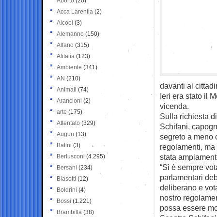
Aborto
(20)
Acca Larentia
(2)
Alcool
(3)
Alemanno
(150)
Alfano
(315)
Alitalia
(123)
Ambiente
(341)
AN
(210)
davanti ai cittadi
Animali
(74)
Ieri era stato il
Arancioni
(2)
vicenda.
arte
(175)
Sulla richiesta d
Attentato
(329)
Schifani, capogr
Auguri
(13)
segreto a meno c
Batini
(3)
regolamenti, ma 
stata ampiamente 
Berlusconi
(4.295)
“Si è sempre vot
Bersani
(234)
parlamentari deb
Biasotti
(12)
deliberano e vot
Boldrini
(4)
nostro regolamen
Bossi
(1.221)
possa essere mod
Brambilla
(38)