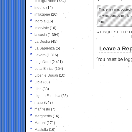
Immigrazione
(734)
indulto
(14)
This entry was posted 
inflazione
(26)
any responses to this 
Ingroia
(15)
site.
Interviste
(16)
«
CINQUESTELLE: F
la casta
(1.394)
La Destra
(45)
Leave a Rep
La Sapienza
(5)
Lavoro
(1.316)
You must be
log
LegaNord
(2.411)
Letta Enrico
(154)
Liberi e Uguali
(10)
Libia
(68)
Libri
(33)
Liguria Futurista
(25)
mafia
(543)
manifesto
(7)
Margherita
(16)
Maroni
(171)
Mastella
(16)