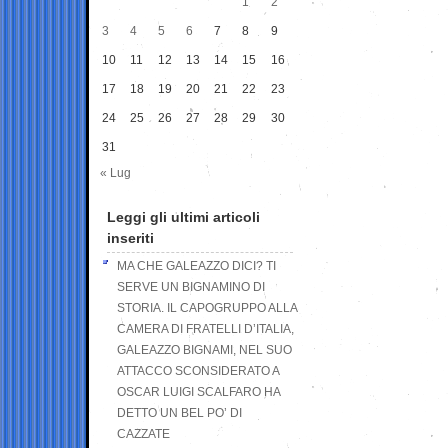
1
2
3
4
5
6
7
8
9
10
11
12
13
14
15
16
17
18
19
20
21
22
23
24
25
26
27
28
29
30
31
« Lug
Leggi gli ultimi articoli
inseriti
MA CHE GALEAZZO DICI? TI
SERVE UN BIGNAMINO DI
STORIA. IL CAPOGRUPPO ALLA
CAMERA DI FRATELLI D’ITALIA,
GALEAZZO BIGNAMI, NEL SUO
ATTACCO SCONSIDERATO A
OSCAR LUIGI SCALFARO HA
DETTO UN BEL PO’ DI
CAZZATE