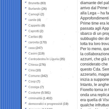
diamante del pal
Brunetta
(83)
arrivo dal Prime 
Burlando
(26)
alla Lega – ha fa
Camogli
(2)
Approfondimenti.
canile
(4)
Prime time era l
Cappello
(8)
passata agli App
Caprotti
(2)
sbarco di un pro
Caritas
(6)
subbuglio dei dir
carovita
(170)
lotta tra loro t
casa
(247)
Per lo meno, quell
la collaborazion
Casini
(119)
azzurri, che già 
Centrodestra in Liguria
(35)
considerato che 
Chiesa
(276)
questo Cda. Semp
Cina
(10)
azzerarlo, magar
Comune
(342)
inizia a supporre
Coop
(7)
Intanto, le angh
Cossiga
(7)
Fiorello torna in
Costume
(5.581)
onda una replica
criminalità
(1.402)
era quella di Vi
democratici e progressisti
(19)
qualche infruttu