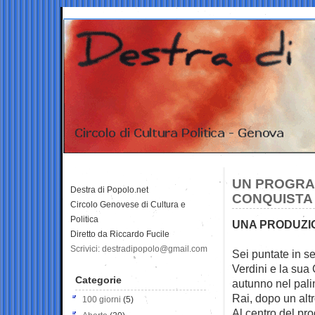
UN PROGRAM
Destra di Popolo.net
CONQUISTA
Circolo Genovese di Cultura e
Politica
UNA PRODUZIO
Diretto da Riccardo Fucile
Scrivici: destradipopolo@gmail.com
Sei puntate in s
Verdini e la sua
Categorie
autunno nel pali
Rai, dopo un altr
100 giorni
(5)
Al centro del pr