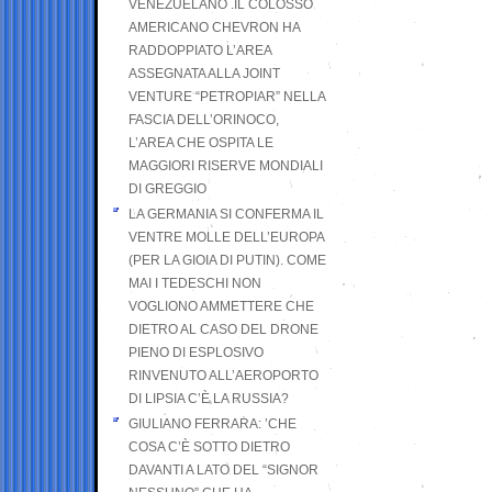
VENEZUELANO .IL COLOSSO
AMERICANO CHEVRON HA
RADDOPPIATO L’AREA
ASSEGNATA ALLA JOINT
VENTURE “PETROPIAR” NELLA
FASCIA DELL’ORINOCO,
L’AREA CHE OSPITA LE
MAGGIORI RISERVE MONDIALI
DI GREGGIO
LA GERMANIA SI CONFERMA IL
VENTRE MOLLE DELL’EUROPA
(PER LA GIOIA DI PUTIN). COME
MAI I TEDESCHI NON
VOGLIONO AMMETTERE CHE
DIETRO AL CASO DEL DRONE
PIENO DI ESPLOSIVO
RINVENUTO ALL’AEROPORTO
DI LIPSIA C’È LA RUSSIA?
GIULIANO FERRARA: ’CHE
COSA C’È SOTTO DIETRO
DAVANTI A LATO DEL “SIGNOR