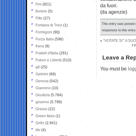
Fini
(821)
da fuori.
fioriere
(5)
(da agenzie)
Fitto
(27)
This entry was posted o
Fontana di Trevi
(1)
responses to this entr
Formigoni
(90)
Forza Italia
(596)
«
“VOTATE SI’” A SU
FR
frana
(9)
Fratelli d'Italia
(291)
Leave a Rep
Futuro e Libertà
(510)
g8
(25)
You must be
log
Gelmini
(68)
Genova
(542)
Giannino
(10)
Giustizia
(5.784)
governo
(5.799)
Grasso
(22)
Green Italia
(1)
Grillo
(2.941)
Idv
(4)