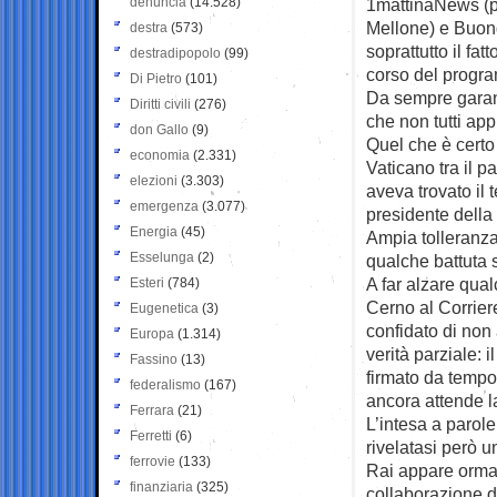
denuncia
(14.528)
1mattinaNews (pr
Mellone) e Buongi
destra
(573)
soprattutto il fa
destradipopolo
(99)
corso del prog
Di Pietro
(101)
Da sempre garan
Diritti civili
(276)
che non tutti app
don Gallo
(9)
Quel che è certo
economia
(2.331)
Vaticano tra il p
elezioni
(3.303)
aveva trovato il
emergenza
(3.077)
presidente della
Energia
(45)
Ampia tolleranza 
Esselunga
(2)
qualche battuta s
A far alzare qua
Esteri
(784)
Cerno al Corriere
Eugenetica
(3)
confidato di non 
Europa
(1.314)
verità parziale:
Fassino
(13)
firmato da tempo
federalismo
(167)
ancora attende la
Ferrara
(21)
L’intesa a parole
Ferretti
(6)
rivelatasi però un
ferrovie
(133)
Rai appare ormai
finanziaria
(325)
collaborazione d