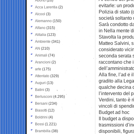
Aborto
(20)
evitarle: un pro
Acca Larentia
(2)
Polizia di stato 
Alcool
(3)
società soltanto 
Alemanno
(150)
Sarà condotto da
Alfano
(315)
in Nella mente d
Alitalia
(123)
Stavolta la prod
Ambiente
(341)
Matteo Salvini, s
AN
(210)
considerato vicin
seconda serata se
Animali
(74)
raccontano che i 
Arancioni
(2)
dell’amministrat
arte
(175)
Alla fine, l’ad e
Attentato
(329)
gradito alla Lega
Auguri
(13)
qualche decina d
Batini
(3)
l’intervento del 
Berlusconi
(4.295)
Verdini, tanto è 
Bersani
(234)
vincoli di spendi
Biasotti
(12)
Budget ad hoc
Boldrini
(4)
Il budget a dispo
Bossi
(1.221)
trasmissioni d’in
disponibili, fig
Brambilla
(38)