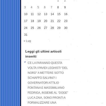
1
2
3
4
5
6
7
8
9
10
11
12
13
14
15
16
17
18
19
20
21
22
23
24
25
26
27
28
29
30
31
« Lug
Leggi gli ultimi articoli
inseriti
CE LA FARANNO QUESTA
VOLTA I PAVIDI LEGHISTI “DEL
NORD” A METTERE SOTTO
SCHIAFFO SALVINI? I
GOVERNATORI ATTILIO
FONTANA E MASSIMILIANO
FEDRIGA, INSIEME AL “DOGE”
LUCA ZAIA, SONO PRONTI A
FORMALIZZARE UNA