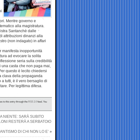
l
hi
tori. Mentre governo e
ematico alla magistratura.
nistra Santanchè dalle
i attribuzioni dinanzi alla
stro (non indagato) in affari
er manifesta inopportunità
ittura ad evocare la solita
essione seria sulla credibilità
di una casta che non paga mai,
Per questo è lecito chiedersi
 la clava della propaganda
a tutti, è il vero bersaglio di
re. Per legittima difesa.
es to this entry through the
RSS 2.0
feed. You
A NIENTE: SARÀ SUBITO
ELONI RESTERÀ A SERBATOIO
ANTISMO DI CHI NON LO E’
»