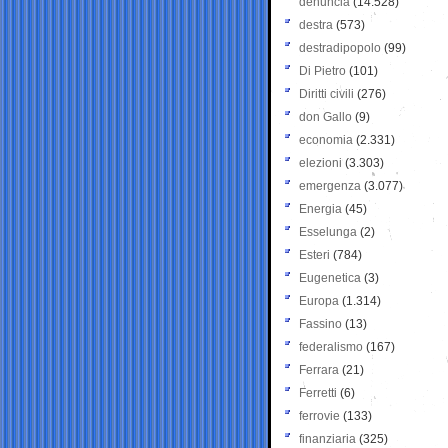
denuncia
(14.528)
destra
(573)
destradipopolo
(99)
Di Pietro
(101)
Diritti civili
(276)
don Gallo
(9)
economia
(2.331)
elezioni
(3.303)
emergenza
(3.077)
Energia
(45)
Esselunga
(2)
Esteri
(784)
Eugenetica
(3)
Europa
(1.314)
Fassino
(13)
federalismo
(167)
Ferrara
(21)
Ferretti
(6)
ferrovie
(133)
finanziaria
(325)