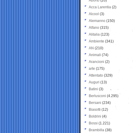
Aborto
(20)
Acca Larentia
(2)
Alcool
(3)
Alemanno
(150)
Alfano
(315)
Alitalia
(123)
Ambiente
(341)
AN
(210)
Animali
(74)
Arancioni
(2)
arte
(175)
Attentato
(329)
Auguri
(13)
Batini
(3)
Berlusconi
(4.295)
Bersani
(234)
Biasotti
(12)
Boldrini
(4)
Bossi
(1.221)
Brambilla
(38)