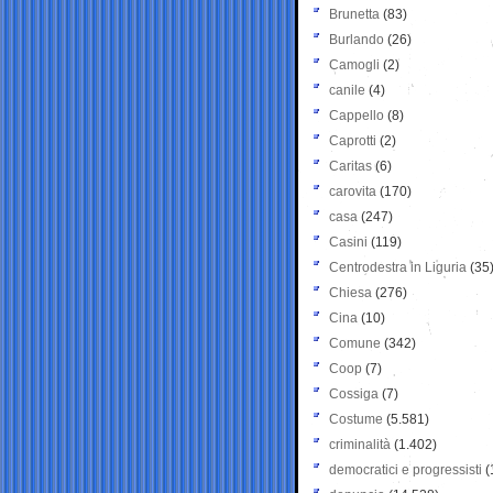
Brunetta
(83)
Burlando
(26)
Camogli
(2)
canile
(4)
Cappello
(8)
Caprotti
(2)
Caritas
(6)
carovita
(170)
casa
(247)
Casini
(119)
Centrodestra in Liguria
(35
Chiesa
(276)
Cina
(10)
Comune
(342)
Coop
(7)
Cossiga
(7)
Costume
(5.581)
criminalità
(1.402)
democratici e progressisti
(