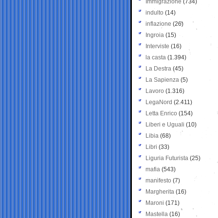
Immigrazione
(734)
indulto
(14)
inflazione
(26)
Ingroia
(15)
Interviste
(16)
la casta
(1.394)
La Destra
(45)
La Sapienza
(5)
Lavoro
(1.316)
LegaNord
(2.411)
Letta Enrico
(154)
Liberi e Uguali
(10)
Libia
(68)
Libri
(33)
Liguria Futurista
(25)
mafia
(543)
manifesto
(7)
Margherita
(16)
Maroni
(171)
Mastella
(16)