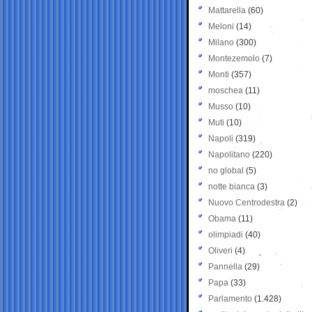
Mattarella
(60)
Meloni
(14)
Milano
(300)
Montezemolo
(7)
Monti
(357)
moschea
(11)
Musso
(10)
Muti
(10)
Napoli
(319)
Napolitano
(220)
no global
(5)
notte bianca
(3)
Nuovo Centrodestra
(2)
Obama
(11)
olimpiadi
(40)
Oliveri
(4)
Pannella
(29)
Papa
(33)
Parlamento
(1.428)