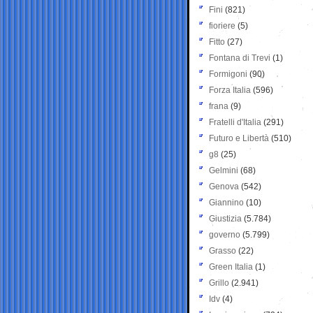
Fini
(821)
fioriere
(5)
Fitto
(27)
Fontana di Trevi
(1)
Formigoni
(90)
Forza Italia
(596)
frana
(9)
Fratelli d'Italia
(291)
Futuro e Libertà
(510)
g8
(25)
Gelmini
(68)
Genova
(542)
Giannino
(10)
Giustizia
(5.784)
governo
(5.799)
Grasso
(22)
Green Italia
(1)
Grillo
(2.941)
Idv
(4)