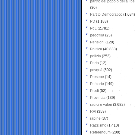
partito del popolo della libe
(30)
Partito Democratico
(1.034)
PD
(1.188)
PdL
(2.781)
pedofilia
(25)
Pensioni
(129)
Politica
(40.833)
polizia
(253)
Porto
(12)
povertà
(502)
Presepe
(14)
Primarie
(149)
Prodi
(52)
Provincia
(139)
radici e valori
(3.682)
RAI
(359)
rapine
(37)
Razzismo
(1.410)
Referendum
(200)