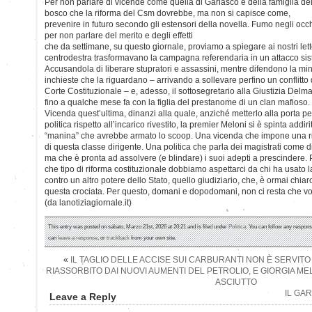
Per non parlare di vicende come quella di Garlasco e della famiglia de
bosco che la riforma del Csm dovrebbe, ma non si capisce come,
prevenire in futuro secondo gli estensori della novella. Fumo negli occ
per non parlare del merito e degli effetti
che da settimane, su questo giornale, proviamo a spiegare ai nostri let
centrodestra trasformavano la campagna referendaria in un attacco sist
Accusandola di liberare stupratori e assassini, mentre difendono la mi
inchieste che la riguardano – arrivando a sollevare perfino un conflitto d
Corte Costituzionale – e, adesso, il sottosegretario alla Giustizia Delma
fino a qualche mese fa con la figlia del prestanome di un clan mafioso.
Vicenda quest’ultima, dinanzi alla quale, anziché metterlo alla porta p
politica rispetto all’incarico rivestito, la premier Meloni si è spinta addir
“manina” che avrebbe armato lo scoop. Una vicenda che impone una rifl
di questa classe dirigente. Una politica che parla dei magistrati come 
ma che è pronta ad assolvere (e blindare) i suoi adepti a prescindere. 
che tipo di riforma costituzionale dobbiamo aspettarci da chi ha usato
contro un altro potere dello Stato, quello giudiziario, che, è ormai chiaro 
questa crociata. Per questo, domani e dopodomani, non ci resta che vota
(da lanotiziagiornale.it)
This entry was posted on sabato, Marzo 21st, 2026 at 20:21 and is filed under
Politica
. You can follow any respons
can
leave a response
, or
trackback
from your own site.
«
IL TAGLIO DELLE ACCISE SUI CARBURANTI NON È SERVITO 
RIASSORBITO DAI NUOVI AUMENTI DEL PETROLIO, E GIORGIA M
ASCIUTTO
IL GAR
Leave a Reply