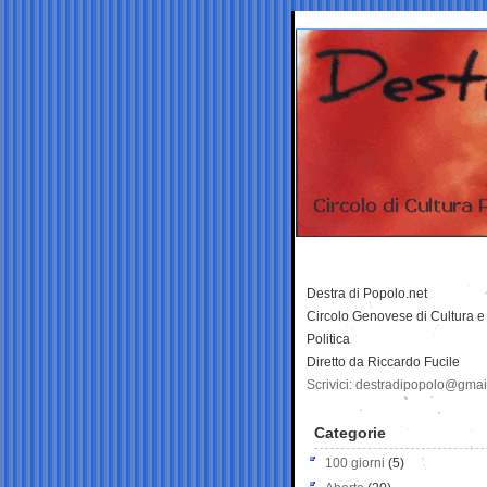
Destra di Popolo.net
Circolo Genovese di Cultura e
Politica
Diretto da Riccardo Fucile
Scrivici: destradipopolo@gma
Categorie
100 giorni
(5)