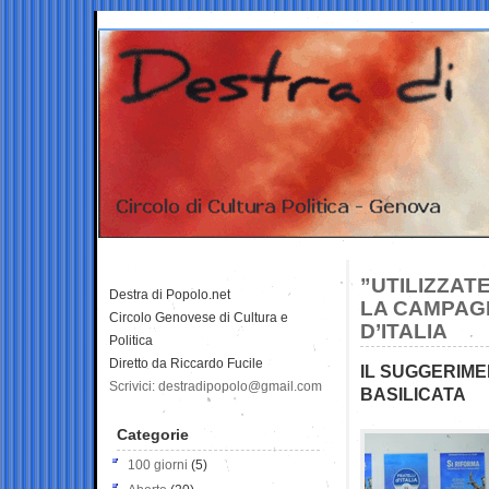
”UTILIZZAT
Destra di Popolo.net
LA CAMPAGN
Circolo Genovese di Cultura e
D’ITALIA
Politica
Diretto da Riccardo Fucile
IL SUGGERIMEN
Scrivici: destradipopolo@gmail.com
BASILICATA
Categorie
100 giorni
(5)