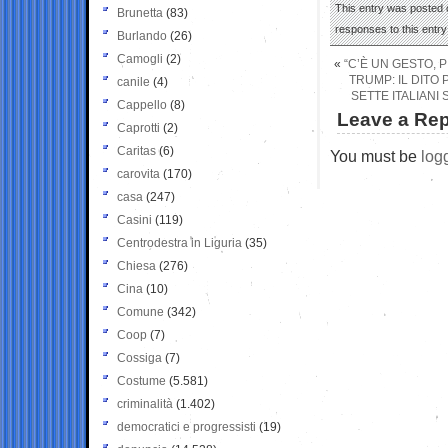
This entry was posted o
Brunetta
(83)
responses to this entr
Burlando
(26)
Camogli
(2)
«
“C’È UN GESTO, 
TRUMP: IL DITO
canile
(4)
SETTE ITALIANI
Cappello
(8)
Leave a Rep
Caprotti
(2)
Caritas
(6)
You must be
log
carovita
(170)
casa
(247)
Casini
(119)
Centrodestra in Liguria
(35)
Chiesa
(276)
Cina
(10)
Comune
(342)
Coop
(7)
Cossiga
(7)
Costume
(5.581)
criminalità
(1.402)
democratici e progressisti
(19)