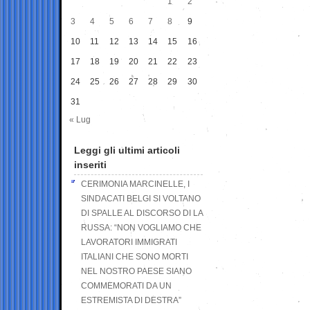
1
2
3
4
5
6
7
8
9
10
11
12
13
14
15
16
17
18
19
20
21
22
23
24
25
26
27
28
29
30
31
« Lug
Leggi gli ultimi articoli
inseriti
CERIMONIA MARCINELLE, I
SINDACATI BELGI SI VOLTANO
DI SPALLE AL DISCORSO DI LA
RUSSA: “NON VOGLIAMO CHE
LAVORATORI IMMIGRATI
ITALIANI CHE SONO MORTI
NEL NOSTRO PAESE SIANO
COMMEMORATI DA UN
ESTREMISTA DI DESTRA”