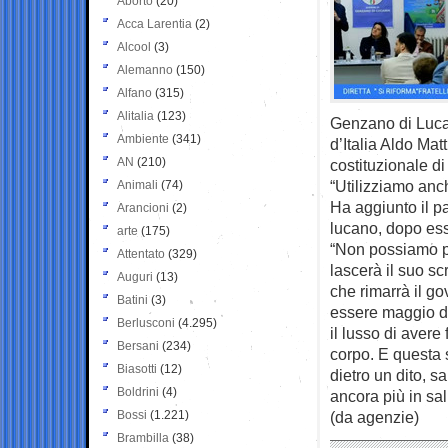
Aborto
(20)
Acca Larentia
(2)
Alcool
(3)
Alemanno
(150)
Alfano
(315)
Alitalia
(123)
Genzano di Lucani
Ambiente
(341)
d’Italia Aldo Mat
AN
(210)
costituzionale d
“Utilizziamo anc
Animali
(74)
Ha aggiunto il p
Arancioni
(2)
lucano, dopo esse
arte
(175)
“Non possiamo pe
Attentato
(329)
lascerà il suo s
Auguri
(13)
che rimarrà il go
Batini
(3)
essere maggio d
Berlusconi
(4.295)
il lusso di avere
Bersani
(234)
corpo. E questa 
Biasotti
(12)
dietro un dito, 
Boldrini
(4)
ancora più in sali
Bossi
(1.221)
(da agenzie)
Brambilla
(38)