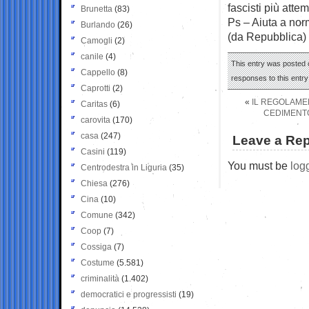
fascisti più attem
Brunetta
(83)
Ps – Aiuta a nor
Burlando
(26)
(da Repubblica)
Camogli
(2)
canile
(4)
This entry was posted 
Cappello
(8)
responses to this entr
Caprotti
(2)
«
IL REGOLAME
Caritas
(6)
CEDIMENTO
carovita
(170)
casa
(247)
Leave a Rep
Casini
(119)
You must be
log
Centrodestra in Liguria
(35)
Chiesa
(276)
Cina
(10)
Comune
(342)
Coop
(7)
Cossiga
(7)
Costume
(5.581)
criminalità
(1.402)
democratici e progressisti
(19)