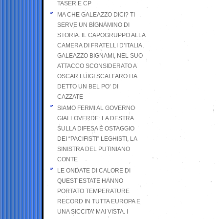
TASER E CP
MA CHE GALEAZZO DICI? TI
SERVE UN BIGNAMINO DI
STORIA. IL CAPOGRUPPO ALLA
CAMERA DI FRATELLI D’ITALIA,
GALEAZZO BIGNAMI, NEL SUO
ATTACCO SCONSIDERATO A
OSCAR LUIGI SCALFARO HA
DETTO UN BEL PO’ DI
CAZZATE
SIAMO FERMI AL GOVERNO
GIALLOVERDE: LA DESTRA
SULLA DIFESA È OSTAGGIO
DEI “PACIFISTI” LEGHISTI, LA
SINISTRA DEL PUTINIANO
CONTE
LE ONDATE DI CALORE DI
QUEST’ESTATE HANNO
PORTATO TEMPERATURE
RECORD IN TUTTA EUROPA E
UNA SICCITA’ MAI VISTA. I