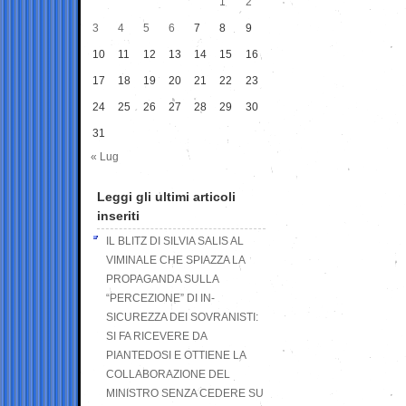
1
2
3
4
5
6
7
8
9
10
11
12
13
14
15
16
17
18
19
20
21
22
23
24
25
26
27
28
29
30
31
« Lug
Leggi gli ultimi articoli
inseriti
IL BLITZ DI SILVIA SALIS AL
VIMINALE CHE SPIAZZA LA
PROPAGANDA SULLA
“PERCEZIONE” DI IN-
SICUREZZA DEI SOVRANISTI:
SI FA RICEVERE DA
PIANTEDOSI E OTTIENE LA
COLLABORAZIONE DEL
MINISTRO SENZA CEDERE SU