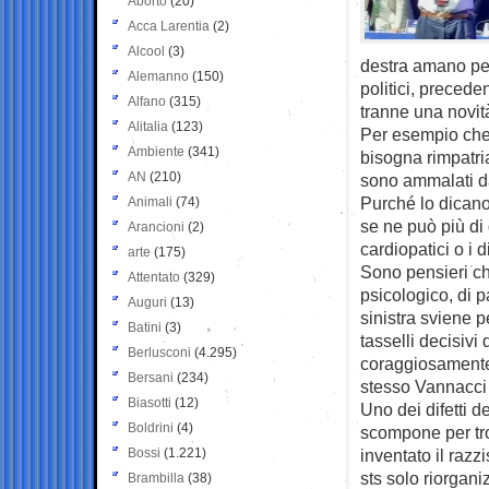
Aborto
(20)
Acca Larentia
(2)
Alcool
(3)
destra amano pe
Alemanno
(150)
politici, precede
Alfano
(315)
tranne una novit
Alitalia
(123)
Per esempio che 
Ambiente
(341)
bisogna rimpatri
AN
(210)
sono ammalati da
Purché lo dicano
Animali
(74)
se ne può più di 
Arancioni
(2)
cardiopatici o i d
arte
(175)
Sono pensieri ch
Attentato
(329)
psicologico, di p
Auguri
(13)
sinistra sviene p
Batini
(3)
tasselli decisivi d
Berlusconi
(4.295)
coraggiosamente 
Bersani
(234)
stesso Vannacci 
Biasotti
(12)
Uno dei difetti de
Boldrini
(4)
scompone per tro
Bossi
(1.221)
inventato il razz
sts solo riorgan
Brambilla
(38)