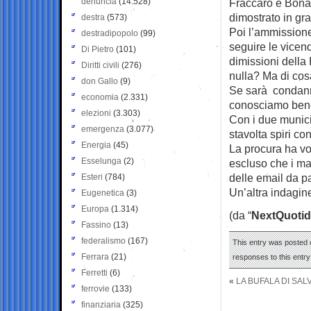
denuncia
(14.528)
Fraccaro e Bona
dimostrato in gr
destra
(573)
Poi l’ammissione
destradipopolo
(99)
seguire le vicen
Di Pietro
(101)
dimissioni della
Diritti civili
(276)
nulla? Ma di cos
don Gallo
(9)
Se sarà condanna
economia
(2.331)
conosciamo ben
elezioni
(3.303)
Con i due munici
emergenza
(3.077)
stavolta spiri con
Energia
(45)
La procura ha vol
Esselunga
(2)
escluso che i ma
delle email da p
Esteri
(784)
Un’altra indagine
Eugenetica
(3)
Europa
(1.314)
(da “
NextQuotid
Fassino
(13)
federalismo
(167)
This entry was posted o
Ferrara
(21)
responses to this entr
Ferretti
(6)
«
LA BUFALA DI SAL
ferrovie
(133)
finanziaria
(325)