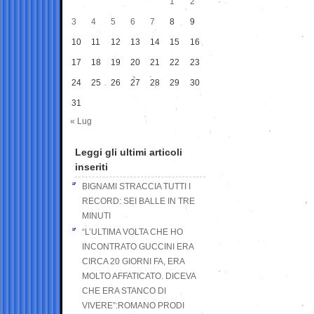
1
2
3
4
5
6
7
8
9
10
11
12
13
14
15
16
17
18
19
20
21
22
23
24
25
26
27
28
29
30
31
« Lug
Leggi gli ultimi articoli
inseriti
BIGNAMI STRACCIA TUTTI I
RECORD: SEI BALLE IN TRE
MINUTI
“L’ULTIMA VOLTA CHE HO
INCONTRATO GUCCINI ERA
CIRCA 20 GIORNI FA, ERA
MOLTO AFFATICATO. DICEVA
CHE ERA STANCO DI
VIVERE”:ROMANO PRODI