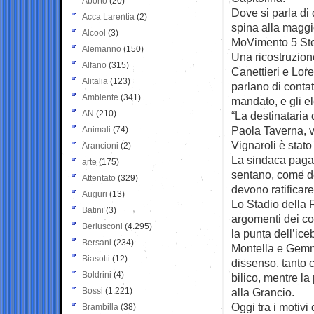
Aborto
(20)
Dove si parla di 
Acca Larentia
(2)
spina alla maggi
Alcool
(3)
MoVimento 5 Stell
Alemanno
(150)
Una ricostruzio
Alfano
(315)
Canettieri e Lo
Alitalia
(123)
parlano di contatt
Ambiente
(341)
mandato, e gli e
AN
(210)
“La destinataria 
Paola Taverna, v
Animali
(74)
Vignaroli è stato
Arancioni
(2)
La sindaca paga l
arte
(175)
sentano, come del
Attentato
(329)
devono ratificare
Auguri
(13)
Lo Stadio della R
Batini
(3)
argomenti dei con
Berlusconi
(4.295)
la punta dell’ice
Bersani
(234)
Montella e Gemma
Biasotti
(12)
dissenso, tanto 
Boldrini
(4)
bilico, mentre l
Bossi
(1.221)
alla Grancio.
Oggi tra i motiv
Brambilla
(38)