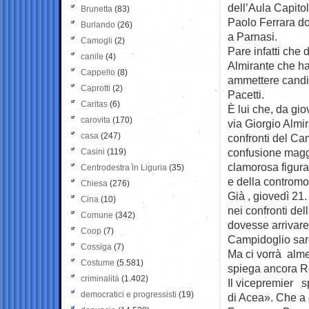
dell’Aula Capitol
Brunetta
(83)
Paolo Ferrara do
Burlando
(26)
a Parnasi.
Camogli
(2)
Pare infatti che d
canile
(4)
Almirante che ha
Cappello
(8)
ammettere candid
Caprotti
(2)
Pacetti.
Caritas
(6)
È lui che, da gio
carovita
(170)
via Giorgio Almi
casa
(247)
confronti del Ca
confusione maggi
Casini
(119)
clamorosa figura
Centrodestra in Liguria
(35)
e della contromo
Chiesa
(276)
Già , giovedì 21.
Cina
(10)
nei confronti de
Comune
(342)
dovesse arrivare
Coop
(7)
Campidoglio sar
Cossiga
(7)
Ma ci vorrà alme
Costume
(5.581)
spiega ancora Re
criminalità
(1.402)
Il vicepremier 
democratici e progressisti
(19)
di Acea». Che a c