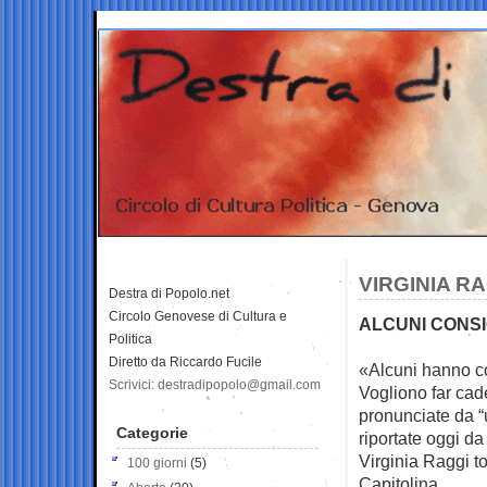
VIRGINIA RA
Destra di Popolo.net
Circolo Genovese di Cultura e
ALCUNI CONSI
Politica
Diretto da Riccardo Fucile
«Alcuni hanno co
Scrivici: destradipopolo@gmail.com
Vogliono far cad
pronunciate da “
Categorie
riportate oggi d
Virginia Raggi to
100 giorni
(5)
Capitolina.