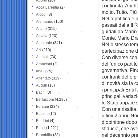
Aborto
(20)
continuità. Anch
Acca Larentia
(2)
molto. Tutto. Più 
Alcool
(3)
Nella politica e
Alemanno
(150)
passati dalla II 
Alfano
(315)
guidati da Mario
Alitalia
(123)
Conte, Mario Dra
Ambiente
(341)
Nello stesso tem
AN
(210)
partecipazione di 
Con diverse coal
Animali
(74)
dell’unico parti
Arancioni
(2)
governativa. Fin
arte
(175)
confronti delle p
Attentato
(329)
di novità sia la 
Auguri
(13)
i principali Enti
Batini
(3)
principali variaz
Berlusconi
(4.295)
lo Stato appare s
Bersani
(234)
Con una risalita 
Biasotti
(12)
ultimi 2 anni. No
Boldrini
(4)
d’opinione dopo 
Bossi
(1.221)
sfiducia, che ave
nel decennio pr
Brambilla
(38)