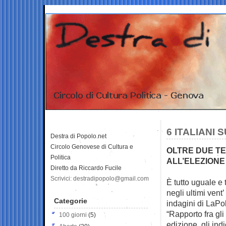
6 ITALIANI
Destra di Popolo.net
Circolo Genovese di Cultura e
OLTRE DUE TER
Politica
ALL’ELEZIONE
Diretto da Riccardo Fucile
Scrivici: destradipopolo@gmail.com
È tutto uguale e 
negli ultimi vent’
Categorie
indagini di LaPo
“Rapporto fra gli 
100 giorni
(5)
edizione, gli ind