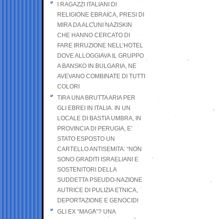
I RAGAZZI ITALIANI DI
RELIGIONE EBRAICA, PRESI DI
MIRA DA ALCUNI NAZISKIN
CHE HANNO CERCATO DI
FARE IRRUZIONE NELL’HOTEL
DOVE ALLOGGIAVA IL GRUPPO
A BANSKO IN BULGARIA, NE
AVEVANO COMBINATE DI TUTTI
COLORI
TIRA UNA BRUTTA ARIA PER
GLI EBREI IN ITALIA. IN UN
LOCALE DI BASTIA UMBRA, IN
PROVINCIA DI PERUGIA, E’
STATO ESPOSTO UN
CARTELLO ANTISEMITA: “NON
SONO GRADITI ISRAELIANI E
SOSTENITORI DELLA
SUDDETTA PSEUDO-NAZIONE
AUTRICE DI PULIZIA ETNICA,
DEPORTAZIONE E GENOCIDI
GLI EX “MAGA”? UNA