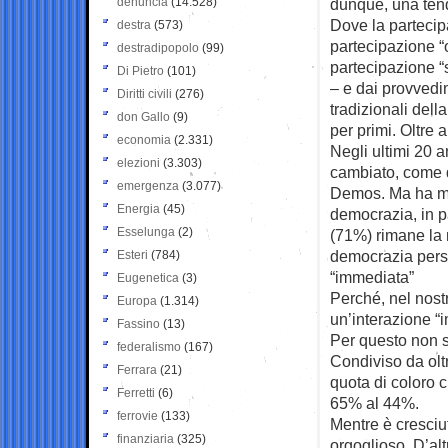
denuncia
(14.528)
dunque, una tend
Dove la partecipa
destra
(573)
partecipazione “o
destradipopolo
(99)
partecipazione “
Di Pietro
(101)
– e dai provvedim
Diritti civili
(276)
tradizionali della
don Gallo
(9)
per primi. Oltre 
economia
(2.331)
Negli ultimi 20 a
elezioni
(3.303)
cambiato, come d
emergenza
(3.077)
Demos. Ma ha man
Energia
(45)
democrazia, in p
Esselunga
(2)
(71%) rimane la m
democrazia perso
Esteri
(784)
“immediata”
Eugenetica
(3)
Perché, nel nost
Europa
(1.314)
un’interazione “i
Fassino
(13)
Per questo non s
federalismo
(167)
Condiviso da olt
Ferrara
(21)
quota di coloro c
Ferretti
(6)
65% al 44%.
ferrovie
(133)
Mentre è cresciu
finanziaria
(325)
orgoglioso. D’alt