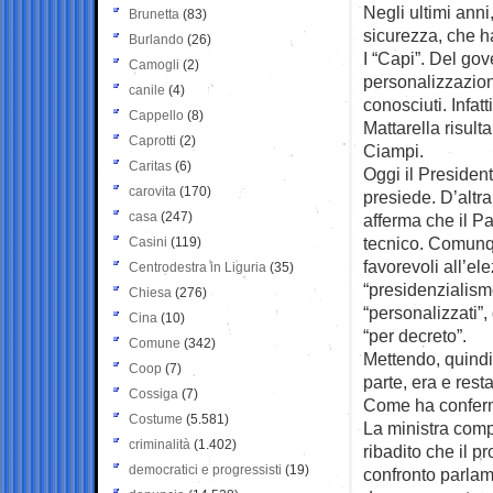
Negli ultimi ann
Brunetta
(83)
sicurezza, che ha 
Burlando
(26)
I “Capi”. Del go
Camogli
(2)
personalizzazion
canile
(4)
conosciuti. Infa
Cappello
(8)
Mattarella risult
Caprotti
(2)
Ciampi.
Caritas
(6)
Oggi il Presiden
carovita
(170)
presiede. D’altra
casa
(247)
afferma che il P
tecnico. Comunque
Casini
(119)
favorevoli all’e
Centrodestra in Liguria
(35)
“presidenzialismo
Chiesa
(276)
“personalizzati”,
Cina
(10)
“per decreto”.
Comune
(342)
Mettendo, quindi,
Coop
(7)
parte, era e rest
Cossiga
(7)
Come ha conferma
Costume
(5.581)
La ministra compe
criminalità
(1.402)
ribadito che il p
democratici e progressisti
(19)
confronto parlame