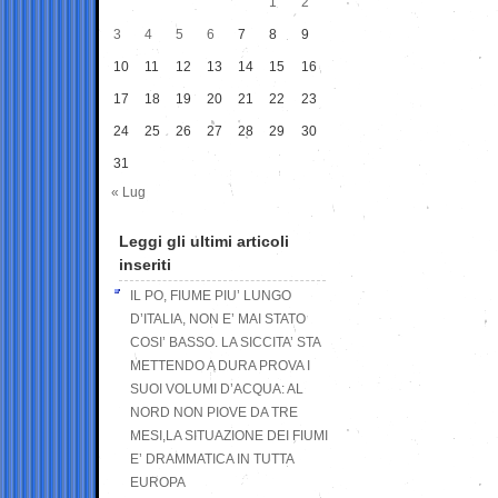
1
2
3
4
5
6
7
8
9
10
11
12
13
14
15
16
17
18
19
20
21
22
23
24
25
26
27
28
29
30
31
« Lug
Leggi gli ultimi articoli
inseriti
IL PO, FIUME PIU’ LUNGO
D’ITALIA, NON E’ MAI STATO
COSI’ BASSO. LA SICCITA’ STA
METTENDO A DURA PROVA I
SUOI VOLUMI D’ACQUA: AL
NORD NON PIOVE DA TRE
MESI,LA SITUAZIONE DEI FIUMI
E’ DRAMMATICA IN TUTTA
EUROPA