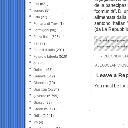
Fini
(821)
della partecipazio
fioriere
(5)
“comunità”. Di u
alimentata dalla
Fitto
(27)
sentono “italiani
Fontana di Trevi
(1)
(da La Repubbli
Formigoni
(90)
Forza Italia
(596)
This entry was posted 
frana
(9)
responses to this entr
Fratelli d'Italia
(291)
«
L’ECONOMISTA
Futuro e Libertà
(510)
g8
(25)
ALLA OCEAN VIKIN
Gelmini
(68)
Leave a Rep
Genova
(542)
Giannino
(10)
You must be
log
Giustizia
(5.784)
governo
(5.799)
Grasso
(22)
Green Italia
(1)
Grillo
(2.941)
Idv
(4)