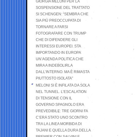
GIORGIA MELONI PER LA
SOSPENSIONE DEL TRATTATO
SI SCHENGEN: “SEMBRA CHE
SIA PIÙ PREOCCUPATA DI
TORNARE A FARSI
FOTOGRAFARE CON TRUMP
CHE DI DIFENDERE GLI
INTERESSI EUROPEI. STA
IMPORTANDO IN EUROPA
UN’AGENDA POLITICA CHE
MIRA A INDEBOLIRLA
DALL’INTERNO. MA È RIMASTA
PIUTTOSTO ISOLATA”
MELONI SI È INFILATA DA SOLA
NEL TUNNEL. L’ESCALATION
DI TENSIONE CON IL
GOVERNO SPAGNOLO ERA
PREVEDIBILE: TRE GIORNI FA
C’ERA STATO UNO SCONTRO
TRA LA LINEA MORBIDA DI
TAJANI E QUELLA DURA DELLA
PREMIER CON SALVINI E