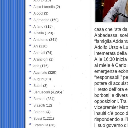
Aborto
(20)
Acca Larentia
(2)
Alcool
(3)
Alemanno
(150)
Alfano
(315)
casa che “sta da
Alitalia
(123)
Abbadessa, scelt
Ambiente
(341)
“famiglia Addams”
AN
(210)
Adolfo Urso e Luc
intemerata dell
Animali
(74)
Alle 16:30 inizia
Arancioni
(2)
al miele è Carlo
arte
(175)
emergenze econom
Attentato
(329)
“responsabili” pe
Auguri
(13)
potere di acquist
Batini
(3)
Il resto dell’ora
Berlusconi
(4.295)
borbottii e diver
Bersani
(234)
opposizioni. Tra 
Biasotti
(12)
vicepremier Matte
Boldrini
(4)
insulti c’è poco d
Bossi
(1.221)
rispondendo all’
il suo governo di 
Brambilla
(38)