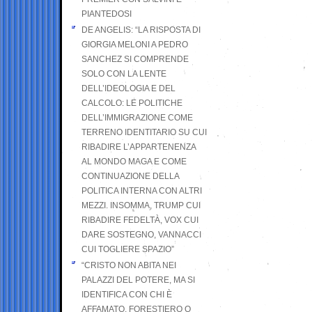
PIANTEDOSI
DE ANGELIS: “LA RISPOSTA DI
GIORGIA MELONI A PEDRO
SANCHEZ SI COMPRENDE
SOLO CON LA LENTE
DELL’IDEOLOGIA E DEL
CALCOLO: LE POLITICHE
DELL’IMMIGRAZIONE COME
TERRENO IDENTITARIO SU CUI
RIBADIRE L’APPARTENENZA
AL MONDO MAGA E COME
CONTINUAZIONE DELLA
POLITICA INTERNA CON ALTRI
MEZZI. INSOMMA, TRUMP CUI
RIBADIRE FEDELTÀ, VOX CUI
DARE SOSTEGNO, VANNACCI
CUI TOGLIERE SPAZIO”
“CRISTO NON ABITA NEI
PALAZZI DEL POTERE, MA SI
IDENTIFICA CON CHI È
AFFAMATO, FORESTIERO O