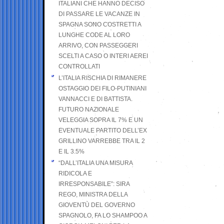
ITALIANI CHE HANNO DECISO
DI PASSARE LE VACANZE IN
SPAGNA SONO COSTRETTI A
LUNGHE CODE AL LORO
ARRIVO, CON PASSEGGERI
SCELTI A CASO O INTERI AEREI
CONTROLLATI
L’ITALIA RISCHIA DI RIMANERE
OSTAGGIO DEI FILO-PUTINIANI
VANNACCI E DI BATTISTA.
FUTURO NAZIONALE
VELEGGIA SOPRA IL 7% E UN
EVENTUALE PARTITO DELL’EX
GRILLINO VARREBBE TRA IL 2
E IL 3.5%
“DALL’ITALIA UNA MISURA
RIDICOLA E
IRRESPONSABILE”: SIRA
REGO, MINISTRA DELLA
GIOVENTÙ DEL GOVERNO
SPAGNOLO, FA LO SHAMPOO A