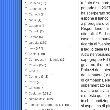
refrain è sempre 
Brunetta
(83)
pagarlo nel 2027
Burlando
(26)
ha sperperato so
Camogli
(2)
espone il fianco,
canile
(4)
a prorogare div
Cappello
(8)
Rispondendo ai c
Caprotti
(2)
ottenuti: il Sud c
Caritas
(6)
casa su cui pun
carovita
(170)
ricorda di “venir
casa
(247)
il taglio delle tas
Altro nervosismo 
Casini
(119)
capogruppo Pd Fr
Centrodestra in Liguria
(35)
governo, il dem 
Chiesa
(276)
Palazzi del pote
Cina
(10)
del senatore (“è
Comune
(342)
di campagna elet
Coop
(7)
supermercato sab
Cossiga
(7)
e a fare una vita
Costume
(5.581)
e questo qualcosa
criminalità
(1.402)
in che condizioni
democratici e progressisti
(19)
si aspettino di p