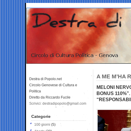
A ME M’HA 
Destra di Popolo.net
Circolo Genovese di Cultura e
MELONI NERVOS
Politica
BONUS 110%”.
Diretto da Riccardo Fucile
“RESPONSABIL
Scrivici: destradipopolo@gmail.com
Categorie
100 giorni
(5)