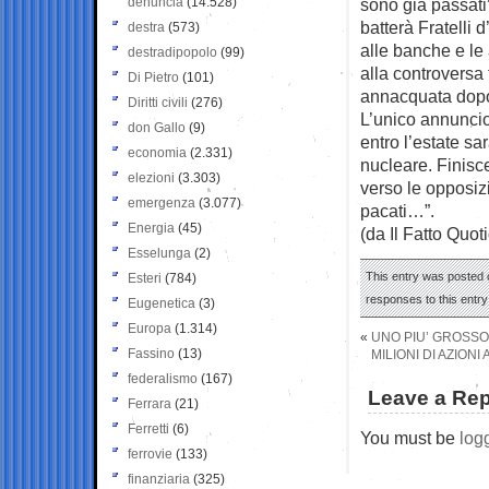
denuncia
(14.528)
sono già passati”
batterà Fratelli 
destra
(573)
alle banche e le 
destradipopolo
(99)
alla controversa 
Di Pietro
(101)
annacquata dopo 
Diritti civili
(276)
L’unico annuncio
don Gallo
(9)
entro l’estate sar
economia
(2.331)
nucleare. Finisce 
elezioni
(3.303)
verso le opposizi
emergenza
(3.077)
pacati…”.
Energia
(45)
(da Il Fatto Quot
Esselunga
(2)
This entry was posted o
Esteri
(784)
responses to this entr
Eugenetica
(3)
Europa
(1.314)
«
UNO PIU’ GROSSO 
Fassino
(13)
MILIONI DI AZIONI
federalismo
(167)
Leave a Rep
Ferrara
(21)
Ferretti
(6)
You must be
log
ferrovie
(133)
finanziaria
(325)