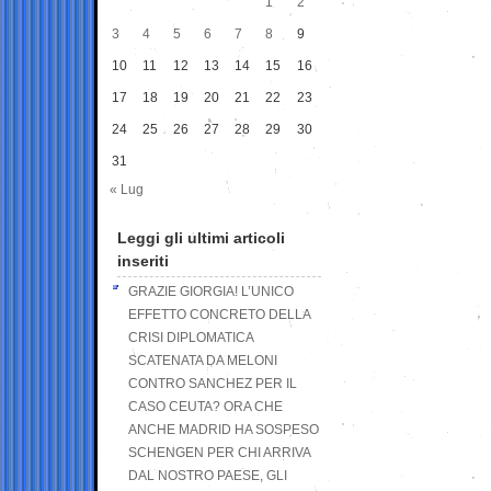
1
2
3
4
5
6
7
8
9
10
11
12
13
14
15
16
17
18
19
20
21
22
23
24
25
26
27
28
29
30
31
« Lug
Leggi gli ultimi articoli
inseriti
GRAZIE GIORGIA! L’UNICO
EFFETTO CONCRETO DELLA
CRISI DIPLOMATICA
SCATENATA DA MELONI
CONTRO SANCHEZ PER IL
CASO CEUTA? ORA CHE
ANCHE MADRID HA SOSPESO
SCHENGEN PER CHI ARRIVA
DAL NOSTRO PAESE, GLI