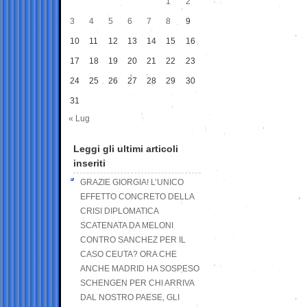
1
2
3
4
5
6
7
8
9
10
11
12
13
14
15
16
17
18
19
20
21
22
23
24
25
26
27
28
29
30
31
« Lug
Leggi gli ultimi articoli
inseriti
GRAZIE GIORGIA! L’UNICO
EFFETTO CONCRETO DELLA
CRISI DIPLOMATICA
SCATENATA DA MELONI
CONTRO SANCHEZ PER IL
CASO CEUTA? ORA CHE
ANCHE MADRID HA SOSPESO
SCHENGEN PER CHI ARRIVA
DAL NOSTRO PAESE, GLI