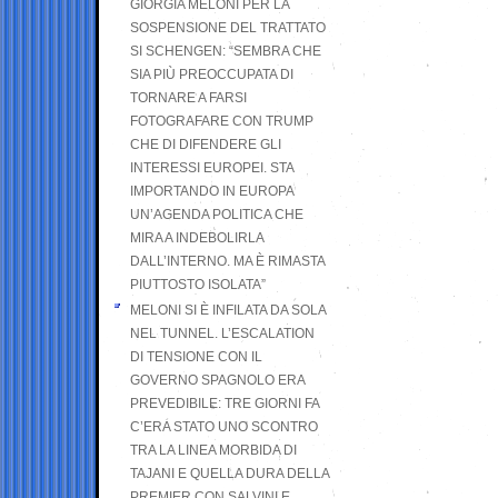
GIORGIA MELONI PER LA
SOSPENSIONE DEL TRATTATO
SI SCHENGEN: “SEMBRA CHE
SIA PIÙ PREOCCUPATA DI
TORNARE A FARSI
FOTOGRAFARE CON TRUMP
CHE DI DIFENDERE GLI
INTERESSI EUROPEI. STA
IMPORTANDO IN EUROPA
UN’AGENDA POLITICA CHE
MIRA A INDEBOLIRLA
DALL’INTERNO. MA È RIMASTA
PIUTTOSTO ISOLATA”
MELONI SI È INFILATA DA SOLA
NEL TUNNEL. L’ESCALATION
DI TENSIONE CON IL
GOVERNO SPAGNOLO ERA
PREVEDIBILE: TRE GIORNI FA
C’ERA STATO UNO SCONTRO
TRA LA LINEA MORBIDA DI
TAJANI E QUELLA DURA DELLA
PREMIER CON SALVINI E