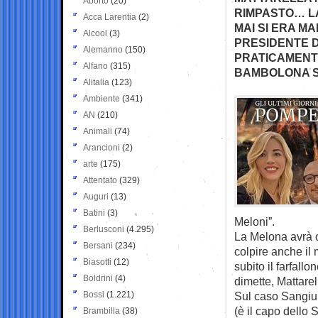
Aborto
(20)
RIMPASTO… LA 
Acca Larentia
(2)
MAI SI ERA M
Alcool
(3)
PRESIDENTE D
Alemanno
(150)
PRATICAMENTE
Alfano
(315)
BAMBOLONA S
Alitalia
(123)
Ambiente
(341)
AN
(210)
Animali
(74)
Arancioni
(2)
arte
(175)
Attentato
(329)
Auguri
(13)
Batini
(3)
Meloni”.
Berlusconi
(4.295)
La Melona avrà c
Bersani
(234)
colpire anche il 
Biasotti
(12)
subito il farfal
Boldrini
(4)
dimette, Mattarel
Bossi
(1.221)
Sul caso Sangiul
(è il capo dello 
Brambilla
(38)