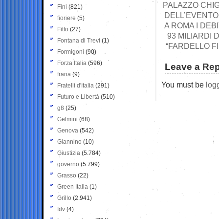
PALAZZO CHIG
Fini
(821)
DELL’EVENTO
fioriere
(5)
A ROMA I DEB
Fitto
(27)
93 MILIARDI 
Fontana di Trevi
(1)
“FARDELLO FI
Formigoni
(90)
Forza Italia
(596)
Leave a Rep
frana
(9)
You must be
log
Fratelli d'Italia
(291)
Futuro e Libertà
(510)
g8
(25)
Gelmini
(68)
Genova
(542)
Giannino
(10)
Giustizia
(5.784)
governo
(5.799)
Grasso
(22)
Green Italia
(1)
Grillo
(2.941)
Idv
(4)