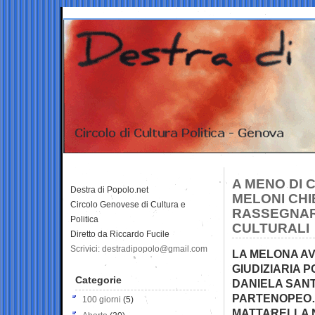
A MENO DI
Destra di Popolo.net
MELONI CHI
Circolo Genovese di Cultura e
RASSEGNARE
Politica
CULTURALI
Diretto da Riccardo Fucile
Scrivici: destradipopolo@gmail.com
LA MELONA AV
GIUDIZIARIA 
Categorie
DANIELA SANT
PARTENOPEO… 
100 giorni
(5)
MATTARELLA 