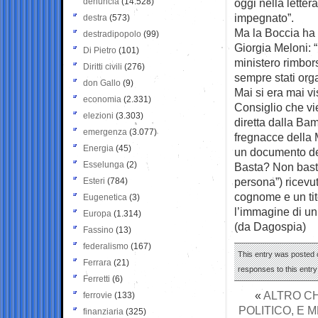
denuncia
(14.528)
oggi nella letter
impegnato”.
destra
(573)
Ma la Boccia ha 
destradipopolo
(99)
Giorgia Meloni: “
Di Pietro
(101)
ministero rimbors
Diritti civili
(276)
sempre stati org
don Gallo
(9)
Mai si era mai v
economia
(2.331)
Consiglio che vi
elezioni
(3.303)
diretta dalla Ba
emergenza
(3.077)
fregnacce della 
Energia
(45)
un documento del
Esselunga
(2)
Basta? Non basta
persona”) ricevu
Esteri
(784)
cognome e un tito
Eugenetica
(3)
l’immagine di un
Europa
(1.314)
(da Dagospia)
Fassino
(13)
federalismo
(167)
This entry was posted 
Ferrara
(21)
responses to this entr
Ferretti
(6)
«
ALTRO CH
ferrovie
(133)
POLITICO, E 
finanziaria
(325)