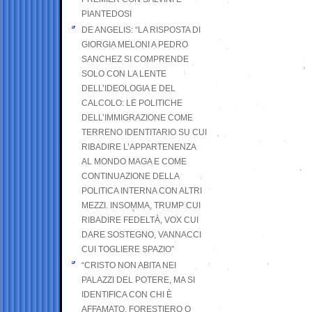
PIANTEDOSI
DE ANGELIS: “LA RISPOSTA DI
GIORGIA MELONI A PEDRO
SANCHEZ SI COMPRENDE
SOLO CON LA LENTE
DELL’IDEOLOGIA E DEL
CALCOLO: LE POLITICHE
DELL’IMMIGRAZIONE COME
TERRENO IDENTITARIO SU CUI
RIBADIRE L’APPARTENENZA
AL MONDO MAGA E COME
CONTINUAZIONE DELLA
POLITICA INTERNA CON ALTRI
MEZZI. INSOMMA, TRUMP CUI
RIBADIRE FEDELTÀ, VOX CUI
DARE SOSTEGNO, VANNACCI
CUI TOGLIERE SPAZIO”
“CRISTO NON ABITA NEI
PALAZZI DEL POTERE, MA SI
IDENTIFICA CON CHI È
AFFAMATO, FORESTIERO O