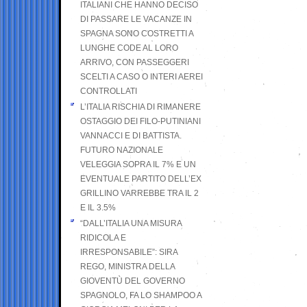
ITALIANI CHE HANNO DECISO
DI PASSARE LE VACANZE IN
SPAGNA SONO COSTRETTI A
LUNGHE CODE AL LORO
ARRIVO, CON PASSEGGERI
SCELTI A CASO O INTERI AEREI
CONTROLLATI
L’ITALIA RISCHIA DI RIMANERE
OSTAGGIO DEI FILO-PUTINIANI
VANNACCI E DI BATTISTA.
FUTURO NAZIONALE
VELEGGIA SOPRA IL 7% E UN
EVENTUALE PARTITO DELL’EX
GRILLINO VARREBBE TRA IL 2
E IL 3.5%
“DALL’ITALIA UNA MISURA
RIDICOLA E
IRRESPONSABILE”: SIRA
REGO, MINISTRA DELLA
GIOVENTÙ DEL GOVERNO
SPAGNOLO, FA LO SHAMPOO A