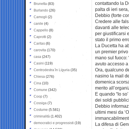
contattando la Du
Brunetta
(83)
palta di ieri ser
Burlando
(26)
Debbio (forte con 
Camogli
(2)
Credere alle fal
canile
(4)
davanti alle tel
Cappello
(8)
per giustificarsi
Caprotti
(2)
stato il primo er
Caritas
(6)
La Ducetta ha a
carovita
(170)
un premier privo
casa
(247)
mano sul fuoco: 
avuto accesso a
Casini
(119)
Ora, qualcuno de
Centrodestra in Liguria
(35)
nasino la mail d
Chiesa
(276)
domenica scorsa 
Cina
(10)
merito all’organ
Comune
(342)
E quando “Io so’ 
Coop
(7)
dei soldi pubblic
Cossiga
(7)
Debbio informazi
Costume
(5.581)
ultimi mesi da ‘
criminalità
(1.402)
immancabilmente 
democratici e progressisti
(19)
La difesa di Gen