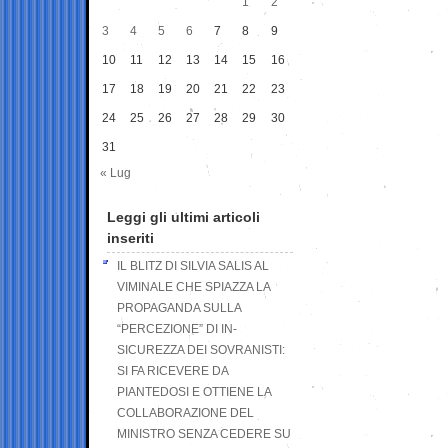
1
2
3
4
5
6
7
8
9
10
11
12
13
14
15
16
17
18
19
20
21
22
23
24
25
26
27
28
29
30
31
« Lug
Leggi gli ultimi articoli
inseriti
IL BLITZ DI SILVIA SALIS AL
VIMINALE CHE SPIAZZA LA
PROPAGANDA SULLA
“PERCEZIONE” DI IN-
SICUREZZA DEI SOVRANISTI:
SI FA RICEVERE DA
PIANTEDOSI E OTTIENE LA
COLLABORAZIONE DEL
MINISTRO SENZA CEDERE SU