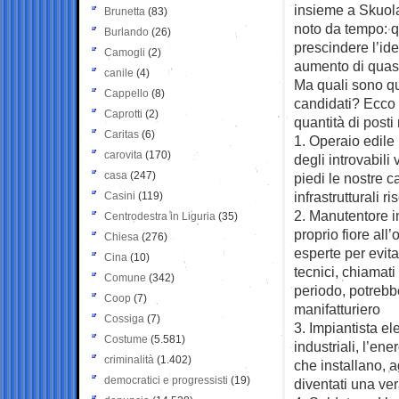
insieme a Skuola
Brunetta
(83)
noto da tempo: q
Burlando
(26)
prescindere l’ide
Camogli
(2)
aumento di quasi
canile
(4)
Ma quali sono qu
Cappello
(8)
candidati? Ecco l
Caprotti
(2)
quantità di posti
Caritas
(6)
1. Operaio edile 
carovita
(170)
degli introvabili
casa
(247)
piedi le nostre c
infrastrutturali r
Casini
(119)
2. Manutentore in
Centrodestra in Liguria
(35)
proprio fiore al
Chiesa
(276)
esperte per evita
Cina
(10)
tecnici, chiamati
Comune
(342)
periodo, potrebbe
Coop
(7)
manifatturiero
Cossiga
(7)
3. Impiantista el
Costume
(5.581)
industriali, l’en
criminalità
(1.402)
che installano, 
democratici e progressisti
(19)
diventati una ver