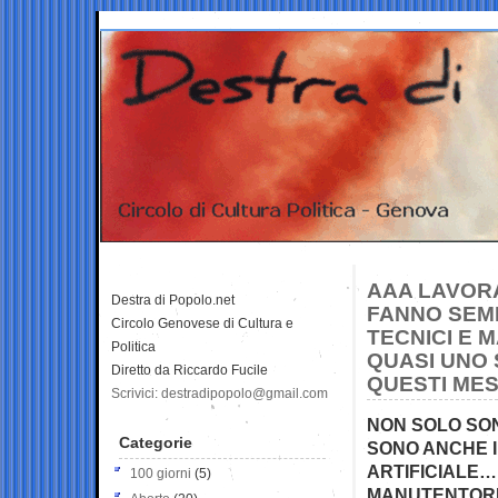
AAA LAVORA
Destra di Popolo.net
FANNO SEMP
Circolo Genovese di Cultura e
TECNICI E 
Politica
QUASI UNO 
Diretto da Riccardo Fucile
QUESTI MES
Scrivici: destradipopolo@gmail.com
NON SOLO SON
Categorie
SONO ANCHE I
ARTIFICIALE… 
100 giorni
(5)
MANUTENTORI 