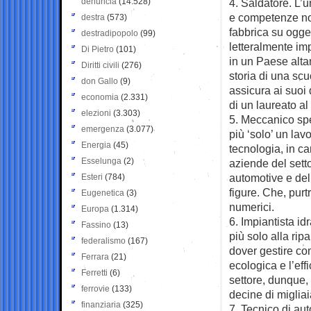
denuncia
(14.528)
4. Saldatore. L’
e competenze non
destra
(573)
fabbrica su ogget
destradipopolo
(99)
letteralmente imp
Di Pietro
(101)
in un Paese altam
Diritti civili
(276)
storia di una scu
don Gallo
(9)
assicura ai suoi
economia
(2.331)
di un laureato al
elezioni
(3.303)
5. Meccanico spe
emergenza
(3.077)
più ‘solo’ un la
Energia
(45)
tecnologia, in ca
Esselunga
(2)
aziende del sett
automotive e dell
Esteri
(784)
figure. Che, purt
Eugenetica
(3)
numerici.
Europa
(1.314)
6. Impiantista idr
Fassino
(13)
più solo alla rip
federalismo
(167)
dover gestire com
Ferrara
(21)
ecologica e l’eff
Ferretti
(6)
settore, dunque,
ferrovie
(133)
decine di migliaia
finanziaria
(325)
7. Tecnico di au