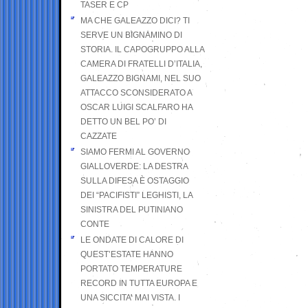
TASER E CP
MA CHE GALEAZZO DICI? TI
SERVE UN BIGNAMINO DI
STORIA. IL CAPOGRUPPO ALLA
CAMERA DI FRATELLI D’ITALIA,
GALEAZZO BIGNAMI, NEL SUO
ATTACCO SCONSIDERATO A
OSCAR LUIGI SCALFARO HA
DETTO UN BEL PO’ DI
CAZZATE
SIAMO FERMI AL GOVERNO
GIALLOVERDE: LA DESTRA
SULLA DIFESA È OSTAGGIO
DEI “PACIFISTI” LEGHISTI, LA
SINISTRA DEL PUTINIANO
CONTE
LE ONDATE DI CALORE DI
QUEST’ESTATE HANNO
PORTATO TEMPERATURE
RECORD IN TUTTA EUROPA E
UNA SICCITA’ MAI VISTA. I