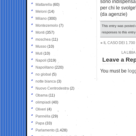
sono indispensab
Mattarella
(60)
per chi le svolge
Meloni
(14)
(da agenzie)
Milano
(300)
Montezemolo
(7)
This entry was posted o
Monti
(357)
responses to this entr
moschea
(11)
«
IL CASO DEI 1.70
Musso
(10)
LA LIBI
Muti
(10)
Leave a Rep
Napoli
(319)
Napolitano
(220)
You must be
log
no global
(5)
notte bianca
(3)
Nuovo Centrodestra
(2)
Obama
(11)
olimpiadi
(40)
Oliveri
(4)
Pannella
(29)
Papa
(33)
Parlamento
(1.428)