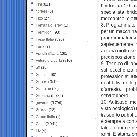
Fini
(821)
l’Industria 4.0, 
fioriere
(5)
specialista ibrid
meccanica, è attu
Fitto
(27)
8. Programmatore
Fontana di Trevi
(1)
per un macchinari
Formigoni
(90)
programmatori a 
Forza Italia
(596)
sapientemente in
frana
(9)
ancora molto sno
Fratelli d'Italia
(291)
predisposizione 
Futuro e Libertà
(510)
9. Tecnico di labo
g8
(25)
sull’eccellenza, 
Gelmini
(68)
professionisti at
Genova
(542)
qualitativi delle 
d’arresto. Il pr
Giannino
(10)
servirebbero.
Giustizia
(5.784)
10. Autista di me
governo
(5.799)
vista ecologico) 
Grasso
(22)
trasporto pubbli
Green Italia
(1)
è sempre a conta
Grillo
(2.941)
fatica enormeme
Idv
(4)
anni. E attenzio