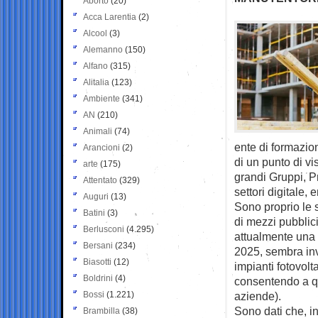
Aborto
(20)
Acca Larentia
(2)
Alcool
(3)
Alemanno
(150)
Alfano
(315)
Alitalia
(123)
Ambiente
(341)
AN
(210)
Animali
(74)
ente di formazio
Arancioni
(2)
di un punto di vi
arte
(175)
grandi Gruppi, Pm
Attentato
(329)
settori digitale, 
Auguri
(13)
Sono proprio le 
Batini
(3)
di mezzi pubblici,
Berlusconi
(4.295)
attualmente una 
Bersani
(234)
2025, sembra inve
Biasotti
(12)
impianti fotovolt
Boldrini
(4)
consentendo a que
Bossi
(1.221)
aziende).
Sono dati che, i
Brambilla
(38)