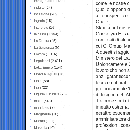
Immigrazione
(734)
come le nostre ci
indulto
(14)
Quelle appena de
inflazione
(26)
alcuni specifici c
Ingroia
(15)
Cno e
Skuola.net mette
Interviste
(16)
Consorzio Elis e
la casta
(1.394)
con i dati di al
La Destra
(45)
cui Gi Group, M
La Sapienza
(5)
A questi si aggiu
Lavoro
(1.316)
Ministero del Lavo
LegaNord
(2.411)
Unioncamere e Co
Letta Enrico
(154)
lavoro che non s
Liberi e Uguali
(10)
anzi, garantiscon
Libia
(68)
teorico-culturali
Libri
(33)
profondamente ‘to
diffusione dell’AI
Liguria Futurista
(25)
“Le proiezioni di 
mafia
(543)
impatto estremame
manifesto
(7)
peraltro estrema
Margherita
(16)
amministratore d
Maroni
(171)
professioni, con
Mastella
(16)