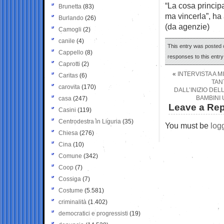
“La cosa princip
Brunetta
(83)
ma vincerla”, ha
Burlando
(26)
(da agenzie)
Camogli
(2)
canile
(4)
This entry was posted o
Cappello
(8)
responses to this entr
Caprotti
(2)
«
INTERVISTA A 
Caritas
(6)
TAN
carovita
(170)
DALL’INIZIO DE
BAMBINI 
casa
(247)
Leave a Rep
Casini
(119)
Centrodestra in Liguria
(35)
You must be
log
Chiesa
(276)
Cina
(10)
Comune
(342)
Coop
(7)
Cossiga
(7)
Costume
(5.581)
criminalità
(1.402)
democratici e progressisti
(19)