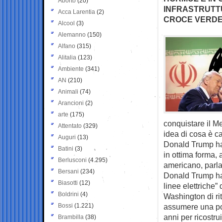
Aborto
(20)
INFRASTRUTTU
Acca Larentia
(2)
CROCE VERD
Alcool
(3)
Alemanno
(150)
Alfano
(315)
Alitalia
(123)
Ambiente
(341)
AN
(210)
Animali
(74)
Arancioni
(2)
arte
(175)
conquistare il M
Attentato
(329)
idea di cosa è ca
Auguri
(13)
Donald Trump ha c
Batini
(3)
in ottima forma, 
Berlusconi
(4.295)
americano, parla
Bersani
(234)
Donald Trump ha a
Biasotti
(12)
linee elettriche”
Boldrini
(4)
Washington di ri
Bossi
(1.221)
assumere una pos
anni per ricostrui
Brambilla
(38)