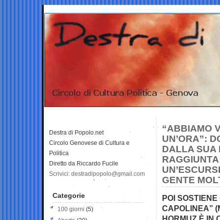
“ABBIAMO V
Destra di Popolo.net
UN’ORA”: D
Circolo Genovese di Cultura e
DALLA SUA 
Politica
RAGGIUNTA
Diretto da Riccardo Fucile
UN’ESCURSI
Scrivici: destradipopolo@gmail.com
GENTE MOL
Categorie
POI SOSTIENE 
CAPOLINEA” (
100 giorni
(5)
HORMUZ È IN 