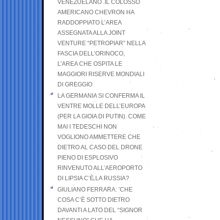
VENEZUELANO .IL COLOSSO
AMERICANO CHEVRON HA
RADDOPPIATO L’AREA
ASSEGNATA ALLA JOINT
VENTURE “PETROPIAR” NELLA
FASCIA DELL’ORINOCO,
L’AREA CHE OSPITA LE
MAGGIORI RISERVE MONDIALI
DI GREGGIO
LA GERMANIA SI CONFERMA IL
VENTRE MOLLE DELL’EUROPA
(PER LA GIOIA DI PUTIN). COME
MAI I TEDESCHI NON
VOGLIONO AMMETTERE CHE
DIETRO AL CASO DEL DRONE
PIENO DI ESPLOSIVO
RINVENUTO ALL’AEROPORTO
DI LIPSIA C’È LA RUSSIA?
GIULIANO FERRARA: ’CHE
COSA C’È SOTTO DIETRO
DAVANTI A LATO DEL “SIGNOR