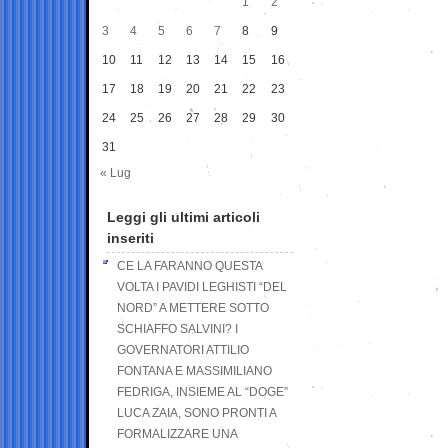
1
2
3
4
5
6
7
8
9
10
11
12
13
14
15
16
17
18
19
20
21
22
23
24
25
26
27
28
29
30
31
« Lug
Leggi gli ultimi articoli
inseriti
CE LA FARANNO QUESTA
VOLTA I PAVIDI LEGHISTI “DEL
NORD” A METTERE SOTTO
SCHIAFFO SALVINI? I
GOVERNATORI ATTILIO
FONTANA E MASSIMILIANO
FEDRIGA, INSIEME AL “DOGE”
LUCA ZAIA, SONO PRONTI A
FORMALIZZARE UNA