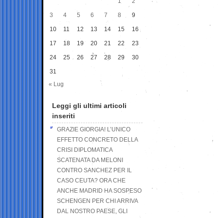
1
2
3
4
5
6
7
8
9
10
11
12
13
14
15
16
17
18
19
20
21
22
23
24
25
26
27
28
29
30
31
« Lug
Leggi gli ultimi articoli
inseriti
GRAZIE GIORGIA! L’UNICO
EFFETTO CONCRETO DELLA
CRISI DIPLOMATICA
SCATENATA DA MELONI
CONTRO SANCHEZ PER IL
CASO CEUTA? ORA CHE
ANCHE MADRID HA SOSPESO
SCHENGEN PER CHI ARRIVA
DAL NOSTRO PAESE, GLI