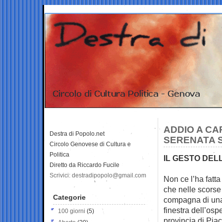
ADDIO A CA
Destra di Popolo.net
SERENATA 
Circolo Genovese di Cultura e
Politica
IL GESTO DEL
Diretto da Riccardo Fucile
Scrivici: destradipopolo@gmail.com
Non ce l’ha fatt
che nelle scors
Categorie
compagna di una 
finestra dell’os
100 giorni
(5)
provincia di Pia