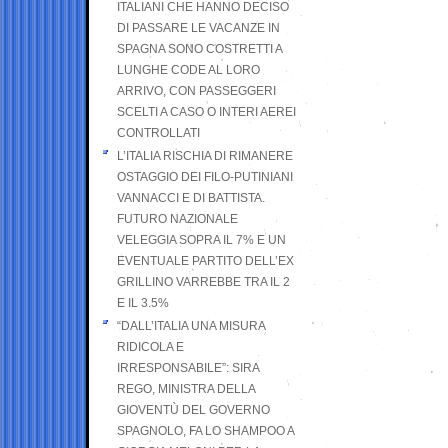
ITALIANI CHE HANNO DECISO
DI PASSARE LE VACANZE IN
SPAGNA SONO COSTRETTI A
LUNGHE CODE AL LORO
ARRIVO, CON PASSEGGERI
SCELTI A CASO O INTERI AEREI
CONTROLLATI
L’ITALIA RISCHIA DI RIMANERE
OSTAGGIO DEI FILO-PUTINIANI
VANNACCI E DI BATTISTA.
FUTURO NAZIONALE
VELEGGIA SOPRA IL 7% E UN
EVENTUALE PARTITO DELL’EX
GRILLINO VARREBBE TRA IL 2
E IL 3.5%
“DALL’ITALIA UNA MISURA
RIDICOLA E
IRRESPONSABILE”: SIRA
REGO, MINISTRA DELLA
GIOVENTÙ DEL GOVERNO
SPAGNOLO, FA LO SHAMPOO A