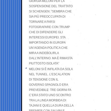
GIORGIA MELONI PER LA
SOSPENSIONE DEL TRATTATO
SI SCHENGEN: “SEMBRA CHE
SIA PIÙ PREOCCUPATA DI
TORNARE A FARSI
FOTOGRAFARE CON TRUMP
CHE DI DIFENDERE GLI
INTERESSI EUROPEI. STA
IMPORTANDO IN EUROPA
UN’AGENDA POLITICA CHE
MIRA A INDEBOLIRLA
DALL’INTERNO. MA È RIMASTA
PIUTTOSTO ISOLATA”
MELONI SI È INFILATA DA SOLA
NEL TUNNEL. L’ESCALATION
DI TENSIONE CON IL
GOVERNO SPAGNOLO ERA
PREVEDIBILE: TRE GIORNI FA
C’ERA STATO UNO SCONTRO
TRA LA LINEA MORBIDA DI
TAJANI E QUELLA DURA DELLA
PREMIER CON SALVINI E