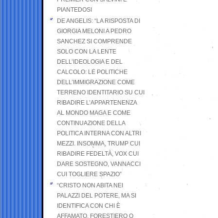
PIANTEDOSI
DE ANGELIS: “LA RISPOSTA DI
GIORGIA MELONI A PEDRO
SANCHEZ SI COMPRENDE
SOLO CON LA LENTE
DELL’IDEOLOGIA E DEL
CALCOLO: LE POLITICHE
DELL’IMMIGRAZIONE COME
TERRENO IDENTITARIO SU CUI
RIBADIRE L’APPARTENENZA
AL MONDO MAGA E COME
CONTINUAZIONE DELLA
POLITICA INTERNA CON ALTRI
MEZZI. INSOMMA, TRUMP CUI
RIBADIRE FEDELTÀ, VOX CUI
DARE SOSTEGNO, VANNACCI
CUI TOGLIERE SPAZIO”
“CRISTO NON ABITA NEI
PALAZZI DEL POTERE, MA SI
IDENTIFICA CON CHI È
AFFAMATO, FORESTIERO O