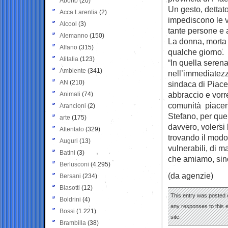
Aborto
(20)
Un gesto, dettat
Acca Larentia
(2)
impediscono le 
Alcool
(3)
tante persone e a
Alemanno
(150)
La donna, morta 
Alfano
(315)
qualche giorno.
Alitalia
(123)
“In quella serena
Ambiente
(341)
nell’immediatezz
AN
(210)
sindaca di Piacen
abbraccio e vorr
Animali
(74)
comunità piacent
Arancioni
(2)
Stefano, per quel
arte
(175)
davvero, volersi 
Attentato
(329)
trovando il modo
Auguri
(13)
vulnerabili, di m
Batini
(3)
che amiamo, sino
Berlusconi
(4.295)
(da agenzie)
Bersani
(234)
Biasotti
(12)
This entry was posted 
Boldrini
(4)
any responses to this 
Bossi
(1.221)
site.
Brambilla
(38)