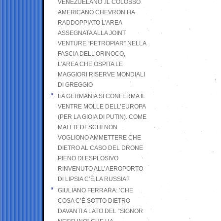
VENEZUELANO .IL COLOSSO
AMERICANO CHEVRON HA
RADDOPPIATO L’AREA
ASSEGNATA ALLA JOINT
VENTURE “PETROPIAR” NELLA
FASCIA DELL’ORINOCO,
L’AREA CHE OSPITA LE
MAGGIORI RISERVE MONDIALI
DI GREGGIO
LA GERMANIA SI CONFERMA IL
VENTRE MOLLE DELL’EUROPA
(PER LA GIOIA DI PUTIN). COME
MAI I TEDESCHI NON
VOGLIONO AMMETTERE CHE
DIETRO AL CASO DEL DRONE
PIENO DI ESPLOSIVO
RINVENUTO ALL’AEROPORTO
DI LIPSIA C’È LA RUSSIA?
GIULIANO FERRARA: ’CHE
COSA C’È SOTTO DIETRO
DAVANTI A LATO DEL “SIGNOR