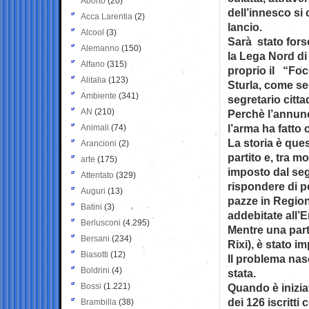
Aborto
(20)
dell’innesco si
Acca Larentia
(2)
lancio.
Alcool
(3)
Sarà stato fors
Alemanno
(150)
la Lega Nord di
Alfano
(315)
proprio il “Foc
Alitalia
(123)
Sturla, come se
Ambiente
(341)
segretario citta
AN
(210)
Perchè l’annunc
l’arma ha fatto 
Animali
(74)
La storia è ques
Arancioni
(2)
partito e, tra m
arte
(175)
imposto dal seg
Attentato
(329)
rispondere di p
Auguri
(13)
pazze in Region
Batini
(3)
addebitate all’E
Berlusconi
(4.295)
Mentre una parte
Bersani
(234)
Rixi), è stato 
Biasotti
(12)
Il problema nas
Boldrini
(4)
stata.
Bossi
(1.221)
Quando è inizia
dei 126 iscritti
Brambilla
(38)