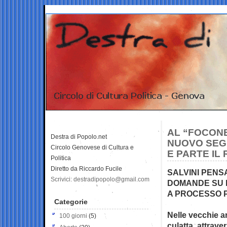
AL “FOCONE
Destra di Popolo.net
NUOVO SEG
Circolo Genovese di Cultura e
E PARTE IL
Politica
Diretto da Riccardo Fucile
SALVINI PENSA
Scrivici: destradipopolo@gmail.com
DOMANDE SU B
A PROCESSO P
Categorie
Nelle vecchie ar
100 giorni
(5)
culatta, attrave