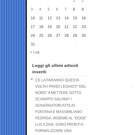
1
2
3
4
5
6
7
8
9
10
11
12
13
14
15
16
17
18
19
20
21
22
23
24
25
26
27
28
29
30
31
« Lug
Leggi gli ultimi articoli
inseriti
CE LA FARANNO QUESTA
VOLTA I PAVIDI LEGHISTI “DEL
NORD” A METTERE SOTTO
SCHIAFFO SALVINI? I
GOVERNATORI ATTILIO
FONTANA E MASSIMILIANO
FEDRIGA, INSIEME AL “DOGE”
LUCA ZAIA, SONO PRONTI A
FORMALIZZARE UNA