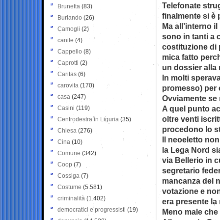
Telefonate strug
Brunetta
(83)
finalmente si è 
Burlando
(26)
Ma all’interno i
Camogli
(2)
sono in tanti a 
canile
(4)
costituzione di 
Cappello
(8)
mica fatto perc
Caprotti
(2)
un dossier alla
Caritas
(6)
In molti sperav
carovita
(170)
promesso) per c
casa
(247)
Ovviamente se 
A quel punto ac
Casini
(119)
oltre venti iscr
Centrodestra in Liguria
(35)
procedono lo st
Chiesa
(276)
Il neoeletto no
Cina
(10)
la Lega Nord sia
Comune
(342)
via Bellerio in 
Coop
(7)
segretario feder
Cossiga
(7)
mancanza del nu
Costume
(5.581)
votazione e non
criminalità
(1.402)
era presente la 
democratici e progressisti
(19)
Meno male che