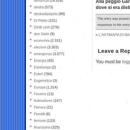
denuncia
(14.528)
Alla peggio Gar
dove si era dist
destra
(573)
destradipopolo
(99)
This entry was posted o
Di Pietro
(101)
responses to this entr
Diritti civili
(276)
don Gallo
(9)
«
L’ANTIMAFIA DI 
economia
(2.331)
elezioni
(3.303)
Leave a Rep
emergenza
(3.077)
Energia
(45)
You must be
log
Esselunga
(2)
Esteri
(784)
Eugenetica
(3)
Europa
(1.314)
Fassino
(13)
federalismo
(167)
Ferrara
(21)
Ferretti
(6)
ferrovie
(133)
finanziaria
(325)