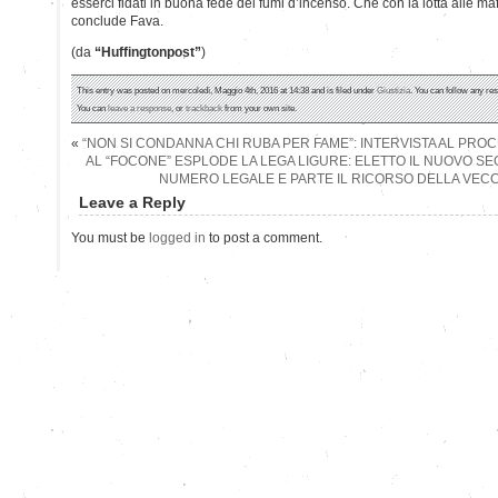
esserci fidati in buona fede dei fumi d’incenso. Che con la lotta alle ma
conclude Fava.
(da
“Huffingtonpost”
)
This entry was posted on mercoledì, Maggio 4th, 2016 at 14:38 and is filed under
Giustizia
. You can follow any re
You can
leave a response
, or
trackback
from your own site.
«
“NON SI CONDANNA CHI RUBA PER FAME”: INTERVISTA AL PR
AL “FOCONE” ESPLODE LA LEGA LIGURE: ELETTO IL NUOVO SE
NUMERO LEGALE E PARTE IL RICORSO DELLA VECC
Leave a Reply
You must be
logged in
to post a comment.