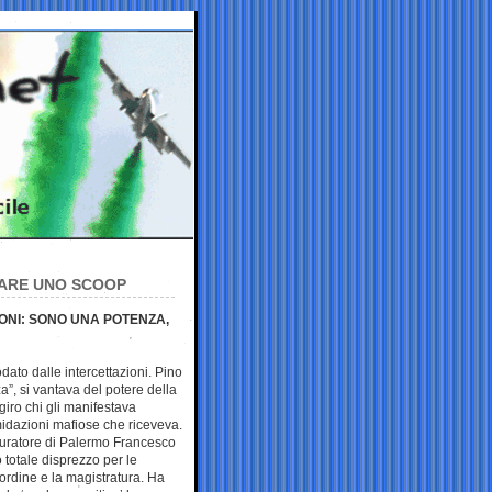
ICARE UNO SCOOP
IONI: SONO UNA POTENZA,
odato dalle intercettazioni. Pino
a”, si vantava del potere della
giro chi gli manifestava
imidazioni mafiose che riceveva.
ocuratore di Palermo Francesco
 totale disprezzo per le
l’ordine e la magistratura. Ha