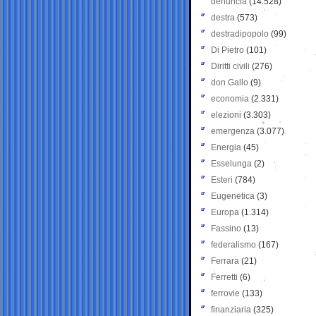
denuncia
(14.528)
destra
(573)
destradipopolo
(99)
Di Pietro
(101)
Diritti civili
(276)
don Gallo
(9)
economia
(2.331)
elezioni
(3.303)
emergenza
(3.077)
Energia
(45)
Esselunga
(2)
Esteri
(784)
Eugenetica
(3)
Europa
(1.314)
Fassino
(13)
federalismo
(167)
Ferrara
(21)
Ferretti
(6)
ferrovie
(133)
finanziaria
(325)