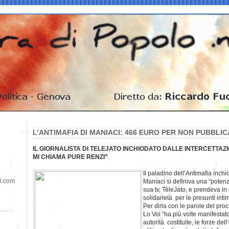
L’ANTIMAFIA DI MANIACI: 466 EURO PER NON PUBBL
IL GIORNALISTA DI TELEJATO INCHIODATO DALLE INTERCETTAZ
MI CHIAMA PURE RENZI”
Il paladino dell’Antimafia inchi
il.com
Maniaci si definiva una “potenz
sua tv, TeleJato, e prendeva in 
solidarietà per le presunti int
Per dirla con le parole del pr
Lo Voi “ha più volte manifestato
autorità costituite, le forze del