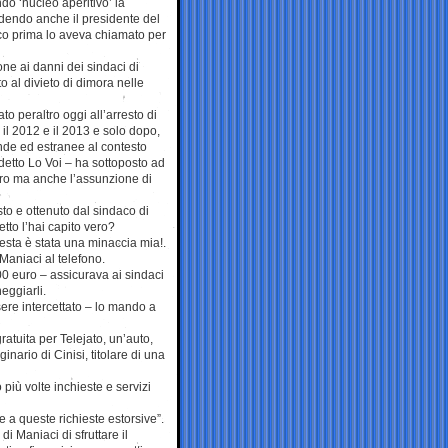
endo ‘nucleo aperitivo’ la
ndendo anche il presidente del
co prima lo aveva chiamato per
ne ai danni dei sindaci di
o al divieto di dimora nelle
o peraltro oggi all’arresto di
 il 2012 e il 2013 e solo dopo,
icende ed estranee al contesto
a detto Lo Voi – ha sottoposto ad
naro ma anche l’assunzione di
sto e ottenuto dal sindaco di
tto l’hai capito vero?
esta è stata una minaccia mia!.
Maniaci al telefono.
0 euro – assicurava ai sindaci
eggiarli.
ere intercettato – lo mando a
tuita per Telejato, un’auto,
nario di Cinisi, titolare di una
 più volte inchieste e servizi
 a queste richieste estorsive”.
i Maniaci di sfruttare il