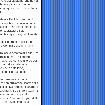
e che gia’ abbiamo, che non si
 interessi personali, come
spinge quasi a non mescolarci
a tutti”.
ato a Partinico per dargli
aci avrebbe usato tutto questo
 tacchino. Dei cento euro forse
ione, bravata o solo
 non la voglio dai giudici ma da
to il giornalista siciliano
ella Commissione Antimafia
oro faccia accanto alla sua – se
 raccontava ‘.. mi hanno
nazionale del ca.. di eroe dei
, giornalista palermitano
 che è tutto falso,
o lo restituisca subito”,
lo – osserva – la morte di un
ore non arrivarono scorte della
consiglio. Ma andammo avanti lo
la cintura. E quando a Catania
ne tornò dai suoi padrini
iliani c’era solo il rigore delle
stra colpevole ingenuità :