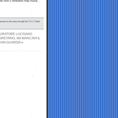
fie non c’entrano mai nulla”,
sponses to this entry through the
RSS 2.0
feed.
OCURATORE LUCISANO
GRETARIO, MA MANCAVA IL
HIA GUARDIA
»