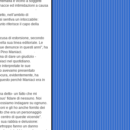
ntimafia e vicino a soggetti
minacce ed intimidazioni a causa
tto, nell’ambito di
si sentiva un intoccabile:
o riferisce il capo della
accusa di estorsione, secondo
la sua linea editoriale. Le
sue denunce in questi anni”, ha
i Pino Maniaci.
ma di dare un giudizio -
iaci nel quotidiano.
 interpretate le sue
ino avevamo presentato
rocura, evidentemente, ha
questo perchè Maniaci era in
ha detto- un fatto che mi
uo’ fidare di nessuno. Noi
n possiamo indagare su ognuno.
oni e gli ho anche fornito dei
onto che era un personaggio
 centro di queste vicende”.
a sua rabbia e delusione:
purtroppo fanno un danno