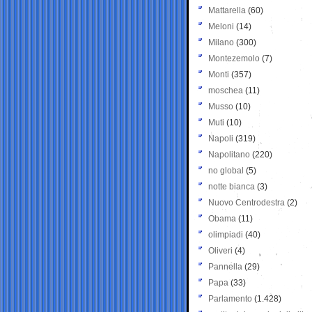
Mattarella
(60)
Meloni
(14)
Milano
(300)
Montezemolo
(7)
Monti
(357)
moschea
(11)
Musso
(10)
Muti
(10)
Napoli
(319)
Napolitano
(220)
no global
(5)
notte bianca
(3)
Nuovo Centrodestra
(2)
Obama
(11)
olimpiadi
(40)
Oliveri
(4)
Pannella
(29)
Papa
(33)
Parlamento
(1.428)