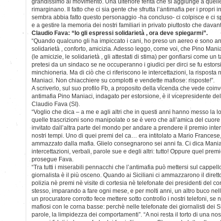
grandissimo al movimento. Una ulteriore ferita che si aggiunge a quell
rimarginano. Il fatto che ci sia gente che sfrutta l’antimafia per i propri
sembra abbia fatto questo personaggio -ha concluso- ci colpisce e ci 
e a gestire la memoria dei nostri familiari in privato piuttosto che davanti 
Claudio Fava: “Io gli espressi solidarietà , ora deve spiegarmi”.
“Quando qualcuno gli ha impiccato i cani, ho preso un aereo e sono and
solidarietà , conforto, amicizia. Adesso leggo, come voi, che Pino Mani
(le amicizie, le solidarietà , gli attestati di stima) per gonfiarsi come un
pretesi da un sindaco se ne occuperanno i giudici per dirci se fu estors
minchioneria. Ma di ciò che ci riferiscono le intercettazioni, la risposta
Maniaci. Non chiacchiere su complotti e vendette mafiose: risposte!”.
A scriverlo, sul suo profilo Fb, a proposito della vicenda che vede coinvol
antimafia Pino Maniaci, indagato per estorsione, è il vicepresidente d
Claudio Fava (SI).
“Voglio che dica – a me e agli altri che in questi anni hanno messo la l
quelle trascrizioni sono manipolate o se è vero che all’amica del cuore
invitato dall’altra parte del mondo per andare a prendere il premio inter
nostri tempi. Uno di quei premi del ca… era intitolato a Mario Francese
ammazzato dalla mafia. Glielo consegnarono sei anni fa. Ci dica Maniaci
intercettazioni, verbali, parole sue e degli altri: tutto! Oppure quel premi
prosegue Fava.
“Tra tutti i miserabili pennacchi che l’antimafia può mettersi sul cappel
giornalista è il più osceno. Quando ai Siciliani ci ammazzarono il dirett
polizia nè premi nè visite di cortesia nè telefonate dei presidenti del 
stesso, imparando a fare ogni mese, e per molti anni, un altro buco nel
un procuratore corrotto fece mettere sotto controllo i nostri telefoni, se 
mafiosi con le corna basse: perchè nelle telefonate dei giornalisti dei Sic
parole, la limpidezza dei comportamenti”. “A noi resta il torto di una no