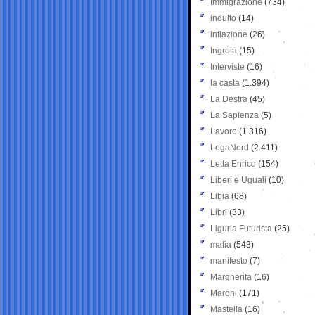
Immigrazione
(734)
indulto
(14)
inflazione
(26)
Ingroia
(15)
Interviste
(16)
la casta
(1.394)
La Destra
(45)
La Sapienza
(5)
Lavoro
(1.316)
LegaNord
(2.411)
Letta Enrico
(154)
Liberi e Uguali
(10)
Libia
(68)
Libri
(33)
Liguria Futurista
(25)
mafia
(543)
manifesto
(7)
Margherita
(16)
Maroni
(171)
Mastella
(16)