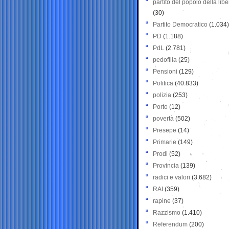
partito del popolo della libe
(30)
Partito Democratico
(1.034)
PD
(1.188)
PdL
(2.781)
pedofilia
(25)
Pensioni
(129)
Politica
(40.833)
polizia
(253)
Porto
(12)
povertà
(502)
Presepe
(14)
Primarie
(149)
Prodi
(52)
Provincia
(139)
radici e valori
(3.682)
RAI
(359)
rapine
(37)
Razzismo
(1.410)
Referendum
(200)