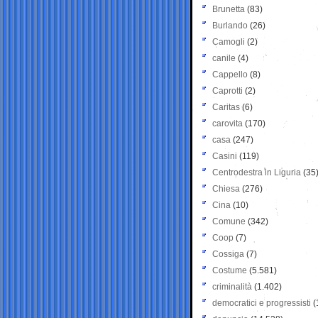
Brunetta
(83)
Burlando
(26)
Camogli
(2)
canile
(4)
Cappello
(8)
Caprotti
(2)
Caritas
(6)
carovita
(170)
casa
(247)
Casini
(119)
Centrodestra in Liguria
(35
Chiesa
(276)
Cina
(10)
Comune
(342)
Coop
(7)
Cossiga
(7)
Costume
(5.581)
criminalità
(1.402)
democratici e progressisti
(