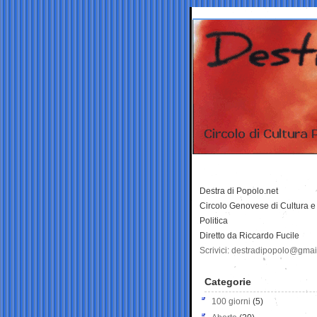
Destra di Popolo.net
Circolo Genovese di Cultura e
Politica
Diretto da Riccardo Fucile
Scrivici: destradipopolo@gma
Categorie
100 giorni
(5)