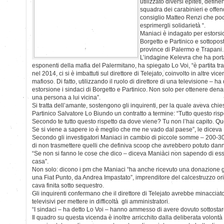
utilizzato diversi epiteti, defin
squadra dei carabinieri e offe
consiglio Matteo Renzi che po
esprimergli solidarietà “.
Maniaci è indagato per estorsio
Borgetto e Partinico e sottopost
province di Palermo e Trapani.
L’indagine Kelevra che ha portat
esponenti della mafia del Palermitano, ha spiegato Lo Voi, “è partita tra
nel 2014, ci si è imbattuti sul direttore di Telejato, coinvolto in altre v
mafioso. Di fatto, utilizzando il ruolo di direttore di una televisione – h
estorsione i sindaci di Borgetto e Partinico. Non solo per ottenere de
una persona a lui vicina”.
Si tratta dell’amante, sostengono gli inquirenti, per la quale aveva chie
Partinico Salvatore Lo Biundo un contratto a termine: “Tutto questo rispe
Secondo te tutto questo rispetto da dove viene? Tu non l’hai capito. Qu
Se si viene a sapere io è meglio che me ne vado dal paese”, le diceva 
Secondo gli investigatori Maniaci in cambio di piccole somme – 200-30
di non trasmettere quelli che definiva scoop che avrebbero potuto dann
“Se non si fanno le cose che dico – diceva Maniaci non sapendo di ess
casa”.
Non solo: dicono i pm che Maniaci “ha anche ricevuto una donazione gra
una Fiat Punto, da Andrea Impastato”, imprenditore del calcestruzzo origi
cava finita sotto sequestro.
Gli inquirenti confermano che il direttore di Telejato avrebbe minacciato
televisivi per mettere in difficoltà gli amministratori.
“I sindaci – ha detto Lo Voi – hanno ammesso di avere dovuto sottostare
Il quadro su questa vicenda è inoltre arricchito dalla deliberata volontà d