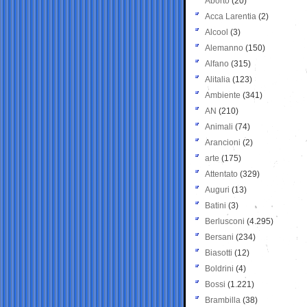
Aborto
(20)
Acca Larentia
(2)
Alcool
(3)
Alemanno
(150)
Alfano
(315)
Alitalia
(123)
Ambiente
(341)
AN
(210)
Animali
(74)
Arancioni
(2)
arte
(175)
Attentato
(329)
Auguri
(13)
Batini
(3)
Berlusconi
(4.295)
Bersani
(234)
Biasotti
(12)
Boldrini
(4)
Bossi
(1.221)
Brambilla
(38)