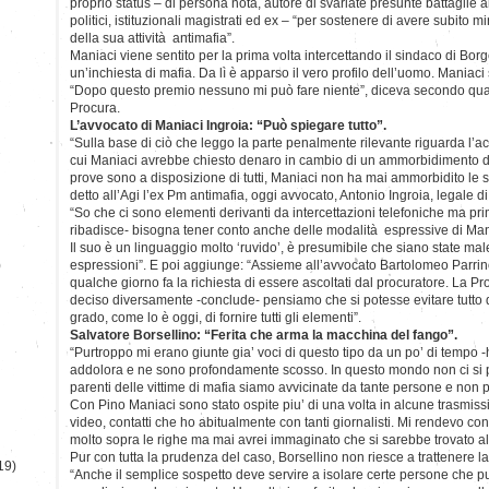
proprio status – di persona nota, autore di svariate presunte battaglie a
politici, istituzionali magistrati ed ex – “per sostenere di avere subito 
della sua attività antimafia”.
Maniaci viene sentito per la prima volta intercettando il sindaco di Borge
un’inchiesta di mafia. Da lì è apparso il vero profilo dell’uomo. Maniaci 
“Dopo questo premio nessuno mi può fare niente”, diceva secondo quant
Procura.
L’avvocato di Maniaci Ingroia: “Può spiegare tutto”.
“Sulla base di ciò che leggo la parte penalmente rilevante riguarda l’
cui Maniaci avrebbe chiesto denaro in cambio di un ammorbidimento del
prove sono a disposizione di tutti, Maniaci non ha mai ammorbidito le 
detto all’Agi l’ex Pm antimafia, oggi avvocato, Antonio Ingroia, legale d
“So che ci sono elementi derivanti da intercettazioni telefoniche ma pri
ribadisce- bisogna tener conto anche delle modalità espressive di Man
Il suo è un linguaggio molto ‘ruvido’, è presumibile che siano state male
)
espressioni”. E poi aggiunge: “Assieme all’avvocato Bartolomeo Parr
qualche giorno fa la richiesta di essere ascoltati dal procuratore. La P
deciso diversamente -conclude- pensiamo che si potesse evitare tutto 
grado, come lo è oggi, di fornire tutti gli elementi”.
Salvatore Borsellino: “Ferita che arma la macchina del fango”.
“Purtroppo mi erano giunte gia’ voci di questo tipo da un po’ di tempo -
addolora e ne sono profondamente scosso. In questo mondo non ci si p
parenti delle vittime di mafia siamo avvicinate da tante persone e no
Con Pino Maniaci sono stato ospite piu’ di una volta in alcune trasmissi
video, contatti che ho abitualmente con tanti giornalisti. Mi rendevo c
molto sopra le righe ma mai avrei immaginato che si sarebbe trovato al
Pur con tutta la prudenza del caso, Borsellino non riesce a trattenere l
19)
“Anche il semplice sospetto deve servire a isolare certe persone che 