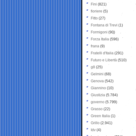
Fini
(821)
fioriere
(5)
Fitto
(27)
Fontana di Trevi
(1)
Formigoni
(90)
Forza Italia
(596)
frana
(9)
Fratelli d'Italia
(291)
Futuro e Libertà
(510)
g8
(25)
Gelmini
(68)
Genova
(542)
Giannino
(10)
Giustizia
(5.784)
governo
(5.799)
Grasso
(22)
Green Italia
(1)
Grillo
(2.941)
Idv
(4)