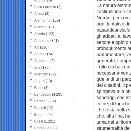
Aborto
(20)
La natura estre
Acca Larentia
(2)
costituzionale ch
Alcool
(3)
Nordio, per comi
Alemanno
(150)
ogni tentativo di 
Alfano
(315)
basandosi esclusi
Alitalia
(123)
gli addetti ai lav
Ambiente
(341)
settore e opinion
AN
(210)
probabilmente a
parlamentare, vist
Animali
(74)
generale, comple
Arancioni
(2)
Tutto ciò ha cont
arte
(175)
necessariamente s
Attentato
(329)
quella di un par
Auguri
(13)
dei cittadini. Il
Batini
(3)
spingeva alla pr
Berlusconi
(4.295)
sondaggi che mos
Bersani
(234)
infine, di logich
Biasotti
(12)
che resta nella s
Boldrini
(4)
che, alla fine, ha
Bossi
(1.221)
tema della riform
strumentalità de
Brambilla
(38)