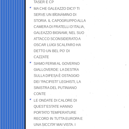
TASER E CP
MA CHE GALEAZZO DICI? TI
SERVE UN BIGNAMINO DI
STORIA. IL CAPOGRUPPO ALLA
CAMERA DI FRATELLI D’ITALIA,
GALEAZZO BIGNAMI, NEL SUO
ATTACCO SCONSIDERATO A
OSCAR LUIGI SCALFARO HA
DETTO UN BEL PO’ DI
CAZZATE
SIAMO FERMI AL GOVERNO
GIALLOVERDE: LA DESTRA
SULLA DIFESA È OSTAGGIO
DEI “PACIFISTI” LEGHISTI, LA
SINISTRA DEL PUTINIANO
CONTE
LE ONDATE DI CALORE DI
QUEST’ESTATE HANNO
PORTATO TEMPERATURE
RECORD IN TUTTA EUROPA E
UNA SICCITA’ MAI VISTA. I