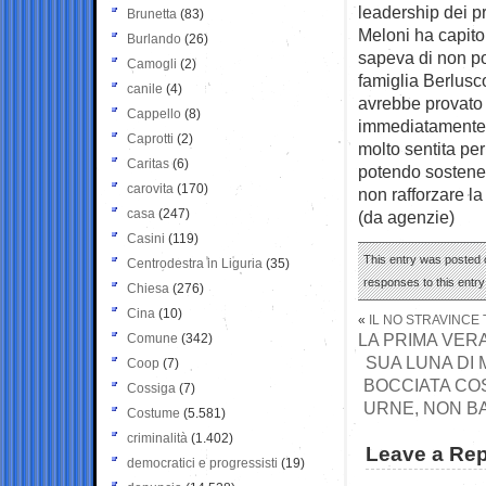
leadership dei pri
Brunetta
(83)
Meloni ha capito 
Burlando
(26)
sapeva di non po
Camogli
(2)
famiglia Berlusc
canile
(4)
avrebbe provato 
Cappello
(8)
immediatamente p
Caprotti
(2)
molto sentita pe
Caritas
(6)
potendo sostener
carovita
(170)
non rafforzare la
casa
(247)
(da agenzie)
Casini
(119)
This entry was posted o
Centrodestra in Liguria
(35)
responses to this entr
Chiesa
(276)
Cina
(10)
«
IL NO STRAVINCE 
LA PRIMA VERA
Comune
(342)
SUA LUNA DI 
Coop
(7)
BOCCIATA COS
Cossiga
(7)
URNE, NON BA
Costume
(5.581)
criminalità
(1.402)
Leave a Rep
democratici e progressisti
(19)