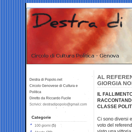
AL REFEREN
Destra di Popolo.net
GIORGIA NO
Circolo Genovese di Cultura e
Politica
IL FALLIMENTO
Diretto da Riccardo Fucile
RACCONTANDO
Scrivici: destradipopolo@gmail.com
CLASSE POLI
Categorie
Ci sono diversi 
voto del
referend
100 giorni
(5)
visto una vittoria