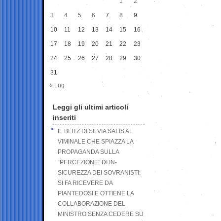
1
2
3
4
5
6
7
8
9
10
11
12
13
14
15
16
17
18
19
20
21
22
23
24
25
26
27
28
29
30
31
« Lug
Leggi gli ultimi articoli
inseriti
IL BLITZ DI SILVIA SALIS AL
VIMINALE CHE SPIAZZA LA
PROPAGANDA SULLA
“PERCEZIONE” DI IN-
SICUREZZA DEI SOVRANISTI:
SI FA RICEVERE DA
PIANTEDOSI E OTTIENE LA
COLLABORAZIONE DEL
MINISTRO SENZA CEDERE SU