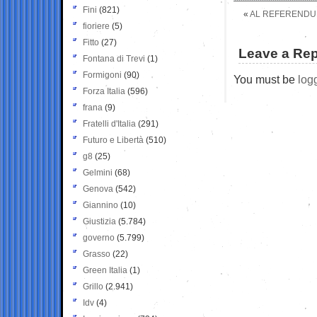
Fini
(821)
«
AL REFERENDUM 
fioriere
(5)
Fitto
(27)
Leave a Rep
Fontana di Trevi
(1)
Formigoni
(90)
You must be
log
Forza Italia
(596)
frana
(9)
Fratelli d'Italia
(291)
Futuro e Libertà
(510)
g8
(25)
Gelmini
(68)
Genova
(542)
Giannino
(10)
Giustizia
(5.784)
governo
(5.799)
Grasso
(22)
Green Italia
(1)
Grillo
(2.941)
Idv
(4)