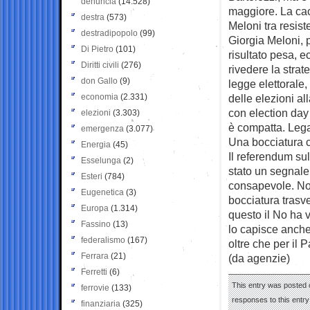
denuncia
(14.528)
maggiore. La cacc
destra
(573)
Meloni tra resi
destradipopolo
(99)
Giorgia Meloni, 
Di Pietro
(101)
risultato pesa, e
Diritti civili
(276)
rivedere la stra
don Gallo
(9)
legge elettorale,
economia
(2.331)
delle elezioni al
con election day
elezioni
(3.303)
è compatta. Lega
emergenza
(3.077)
Una bocciatura c
Energia
(45)
Il referendum sul
Esselunga
(2)
stato un segnale 
Esteri
(784)
consapevole. Non
Eugenetica
(3)
bocciatura trasve
Europa
(1.314)
questo il No ha 
Fassino
(13)
lo capisce anche 
federalismo
(167)
oltre che per il 
Ferrara
(21)
(da agenzie)
Ferretti
(6)
This entry was posted o
ferrovie
(133)
responses to this entr
finanziaria
(325)