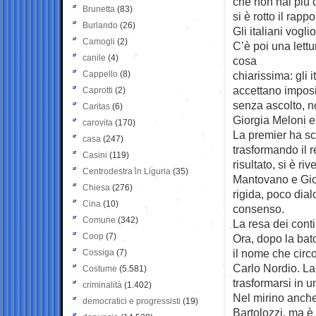
che non hai più c
Brunetta
(83)
si è rotto il rapp
Burlando
(26)
Gli italiani vog
Camogli
(2)
C’è poi una lett
canile
(4)
cosa
Cappello
(8)
chiarissima: gli
accettano imposi
Caprotti
(2)
senza ascolto, no
Caritas
(6)
Giorgia Meloni e
carovita
(170)
La premier ha sce
casa
(247)
trasformando il r
Casini
(119)
risultato, si è r
Centrodestra in Liguria
(35)
Mantovano e Giov
Chiesa
(276)
rigida, poco dial
Cina
(10)
consenso.
Comune
(342)
La resa dei conti
Coop
(7)
Ora, dopo la bato
il nome che circo
Cossiga
(7)
Carlo Nordio. La 
Costume
(5.581)
trasformarsi in u
criminalità
(1.402)
Nel mirino anche 
democratici e progressisti
(19)
Bartolozzi, ma è