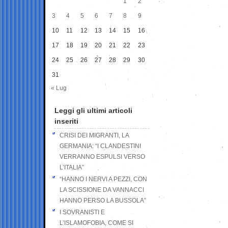
1
2
3
4
5
6
7
8
9
10
11
12
13
14
15
16
17
18
19
20
21
22
23
24
25
26
27
28
29
30
31
« Lug
Leggi gli ultimi articoli
inseriti
CRISI DEI MIGRANTI, LA
GERMANIA: “I CLANDESTINI
VERRANNO ESPULSI VERSO
L’ITALIA”
“HANNO I NERVI A PEZZI, CON
LA SCISSIONE DA VANNACCI
HANNO PERSO LA BUSSOLA”
I SOVRANISTI E
L’ISLAMOFOBIA, COME SI