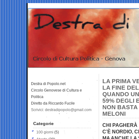
LA PRIMA V
Destra di Popolo.net
LA FINE DEL
Circolo Genovese di Cultura e
QUANDO UNA
Politica
59% DEGLI 
Diretto da Riccardo Fucile
NON BASTA 
Scrivici: destradipopolo@gmail.com
MELONI
Categorie
CHI PAGHERÀ 
C’È NORDIO, 
100 giorni
(5)
MA ANCHE LA 