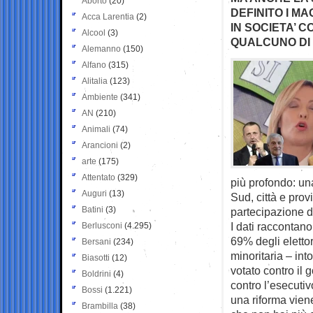
Aborto
(20)
DEFINITO I M
Acca Larentia
(2)
IN SOCIETA’ 
Alcool
(3)
QUALCUNO DI 
Alemanno
(150)
Alfano
(315)
Alitalia
(123)
Ambiente
(341)
AN
(210)
Animali
(74)
Arancioni
(2)
arte
(175)
Attentato
(329)
più profondo: un
Auguri
(13)
Sud, città e prov
Batini
(3)
partecipazione di
I dati raccontan
Berlusconi
(4.295)
69% degli eletto
Bersani
(234)
minoritaria – into
Biasotti
(12)
votato contro il 
Boldrini
(4)
contro l’esecutiv
Bossi
(1.221)
una riforma vien
Brambilla
(38)