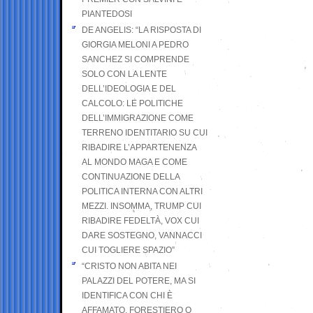
PIANTEDOSI
DE ANGELIS: “LA RISPOSTA DI
GIORGIA MELONI A PEDRO
SANCHEZ SI COMPRENDE
SOLO CON LA LENTE
DELL’IDEOLOGIA E DEL
CALCOLO: LE POLITICHE
DELL’IMMIGRAZIONE COME
TERRENO IDENTITARIO SU CUI
RIBADIRE L’APPARTENENZA
AL MONDO MAGA E COME
CONTINUAZIONE DELLA
POLITICA INTERNA CON ALTRI
MEZZI. INSOMMA, TRUMP CUI
RIBADIRE FEDELTÀ, VOX CUI
DARE SOSTEGNO, VANNACCI
CUI TOGLIERE SPAZIO”
“CRISTO NON ABITA NEI
PALAZZI DEL POTERE, MA SI
IDENTIFICA CON CHI È
AFFAMATO, FORESTIERO O