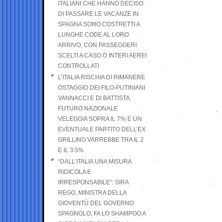
ITALIANI CHE HANNO DECISO
DI PASSARE LE VACANZE IN
SPAGNA SONO COSTRETTI A
LUNGHE CODE AL LORO
ARRIVO, CON PASSEGGERI
SCELTI A CASO O INTERI AEREI
CONTROLLATI
L’ITALIA RISCHIA DI RIMANERE
OSTAGGIO DEI FILO-PUTINIANI
VANNACCI E DI BATTISTA.
FUTURO NAZIONALE
VELEGGIA SOPRA IL 7% E UN
EVENTUALE PARTITO DELL’EX
GRILLINO VARREBBE TRA IL 2
E IL 3.5%
“DALL’ITALIA UNA MISURA
RIDICOLA E
IRRESPONSABILE”: SIRA
REGO, MINISTRA DELLA
GIOVENTÙ DEL GOVERNO
SPAGNOLO, FA LO SHAMPOO A