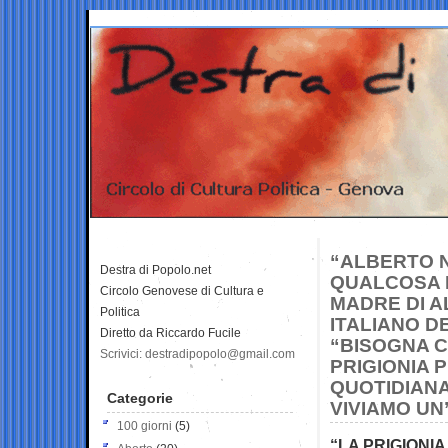
“ALBERTO N
Destra di Popolo.net
QUALCOSA 
Circolo Genovese di Cultura e
MADRE DI A
Politica
ITALIANO D
Diretto da Riccardo Fucile
“BISOGNA C
Scrivici: destradipopolo@gmail.com
PRIGIONIA 
QUOTIDIANA
Categorie
VIVIAMO UN
100 giorni
(5)
“LA PRIGIONIA