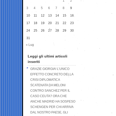
1
2
3
4
5
6
7
8
9
10
11
12
13
14
15
16
17
18
19
20
21
22
23
24
25
26
27
28
29
30
31
« Lug
Leggi gli ultimi articoli
inseriti
GRAZIE GIORGIA! L’UNICO
EFFETTO CONCRETO DELLA
CRISI DIPLOMATICA
SCATENATA DA MELONI
CONTRO SANCHEZ PER IL
CASO CEUTA? ORA CHE
ANCHE MADRID HA SOSPESO
SCHENGEN PER CHI ARRIVA
DAL NOSTRO PAESE, GLI