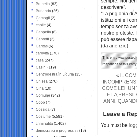
sempre. Noi geni
Brunetta
(83)
descrivere”.
Burlando
(26)
“La prigionia di 
Camogli
(2)
istituzioni e i co
canile
(4)
tempo senza aver
Cappello
(8)
nostre proteste. 
può essere rispa
Caprotti
(2)
(da agenzie)
Caritas
(6)
carovita
(170)
This entry was posted o
casa
(247)
responses to this entr
Casini
(119)
Centrodestra in Liguria
(35)
«
IL CO
INCOMPRENSIB
Chiesa
(276)
COME LEI. UN
Cina
(10)
È LA PRESI
Comune
(342)
ANNI. QUAND
Coop
(7)
Cossiga
(7)
Leave a Rep
Costume
(5.581)
criminalità
(1.402)
You must be
log
democratici e progressisti
(19)