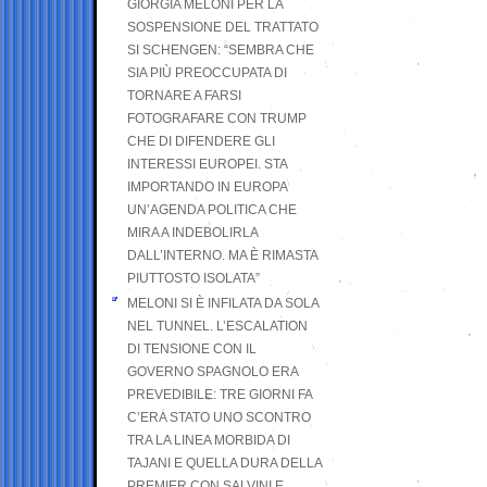
GIORGIA MELONI PER LA
SOSPENSIONE DEL TRATTATO
SI SCHENGEN: “SEMBRA CHE
SIA PIÙ PREOCCUPATA DI
TORNARE A FARSI
FOTOGRAFARE CON TRUMP
CHE DI DIFENDERE GLI
INTERESSI EUROPEI. STA
IMPORTANDO IN EUROPA
UN’AGENDA POLITICA CHE
MIRA A INDEBOLIRLA
DALL’INTERNO. MA È RIMASTA
PIUTTOSTO ISOLATA”
MELONI SI È INFILATA DA SOLA
NEL TUNNEL. L’ESCALATION
DI TENSIONE CON IL
GOVERNO SPAGNOLO ERA
PREVEDIBILE: TRE GIORNI FA
C’ERA STATO UNO SCONTRO
TRA LA LINEA MORBIDA DI
TAJANI E QUELLA DURA DELLA
PREMIER CON SALVINI E