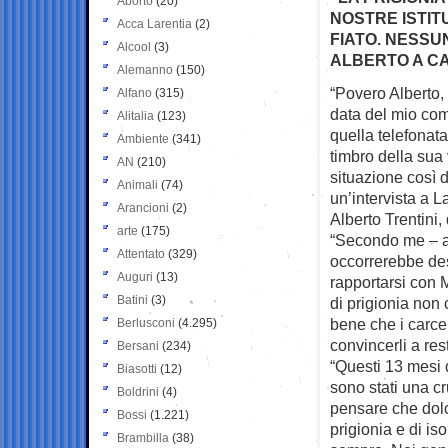
Aborto
(20)
NOSTRE ISTITU
Acca Larentia
(2)
FIATO. NESSU
Alcool
(3)
ALBERTO A C
Alemanno
(150)
“Povero Alberto, 
Alfano
(315)
data del mio
com
Alitalia
(123)
quella telefonata
Ambiente
(341)
timbro della sua
AN
(210)
situazione così d
Animali
(74)
un’intervista a 
Arancioni
(2)
Alberto Trentini,
arte
(175)
“Secondo me – a
Attentato
(329)
occorrerebbe de
Auguri
(13)
rapportarsi con 
Batini
(3)
di prigionia non
bene che i carcer
Berlusconi
(4.295)
convincerli a resti
Bersani
(234)
“Questi 13 mesi d
Biasotti
(12)
sono stati una cr
Boldrini
(4)
pensare che dolo
Bossi
(1.221)
prigionia e di is
Brambilla
(38)